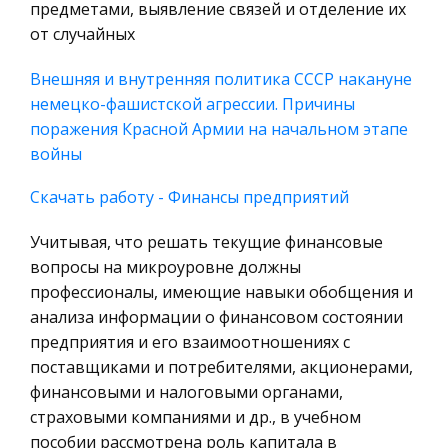
предметами, выявление связей и отделение их
Охрана природы, Экология,
от случайных
Природопользование
Военная кафедра
Внешняя и внутренняя политика СССР накануне
немецко-фашистской агрессии. Причины
Социология
поражения Красной Армии на начальном этапе
Страховое право
войны
Компьютеры и периферийные устройства
Однако инициатива СССР не была поддержана.
Скачать работу - Финансы предприятий
Военное дело
Правительства Англии, Франции и США
Экономика и Финансы
вопреки коренным интересам народов пошли
Учитывая, что решать текущие финансовые
на сделку с агрессорами. Поведение ведущих
вопросы на микроуровне должны
Химия
капиталистических держав предопреде
профессионалы, имеющие навыки обобщения и
Металлургия
анализа информации о финансовом состоянии
Геоинформационные проекты Барнаула
Микроэкономика, экономика предприятия,
предприятия и его взаимоотношениях с
предпринимательство
Барнаула последних 15 лет архитектурно-
поставщиками и потребителями, акционерами,
планировочного содержания) Тезис написан к
финансовыми и налоговыми органами,
Историческая личность
VII научно-практической конференции
страховыми компаниями и др., в учебном
География, Экономическая география
“Молодежь – Барнаулу” (2005 г., г. Барнаул). В
пособии рассмотрена роль капитала в