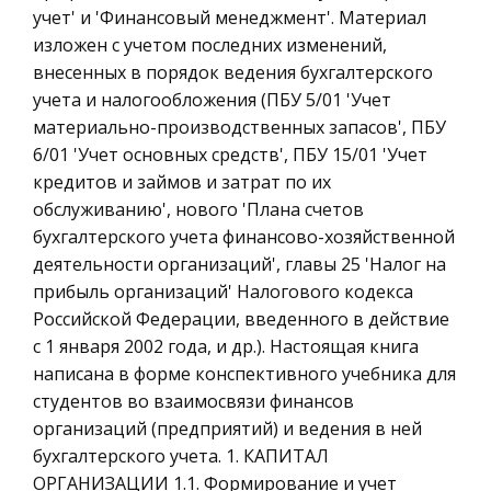
учет' и 'Финансовый менеджмент'. Материал
Гражданское право
зарубежный опыт
изложен с учетом последних изменений,
Трудовое право
Спецификой монополизма в России является
внесенных в порядок ведения бухгалтерского
также то, что монополистические структуры
История государства и права зарубежных
учета и налогообложения (ПБУ 5/01 'Учет
формировались 'сверху'. Государственные
стран
материально-производственных запасов', ПБУ
органы не только не препятствовали, а,
6/01 'Учет основных средств', ПБУ 15/01 'Учет
Транспорт
наоборот, активно способствовали повыш
кредитов и займов и затрат по их
Банковское дело и кредитование
обслуживанию', нового 'Плана счетов
Современное состояние мирового туризма
Здоровье
бухгалтерского учета финансово-хозяйственной
Немаловажную роль здесь играет понятная и
Астрономия
деятельности организаций', главы 25 'Налог на
доступная информация для туристов как в
прибыль организаций' Налогового кодекса
Биржевое дело
каталогах, так и в местах отдыха и путешествий
Российской Федерации, введенного в действие
(стенды, указатели, обозначения объектов и т.
Биология
с 1 января 2002 года, и др.). Настоящая книга
д.). Всемирная туристская
Экономико-математическое
написана в форме конспективного учебника для
моделирование
студентов во взаимосвязи финансов
организаций (предприятий) и ведения в ней
Российское предпринимательское право
бухгалтерского учета. 1. КАПИТАЛ
Искусство
ОРГАНИЗАЦИИ 1.1. Формирование и учет