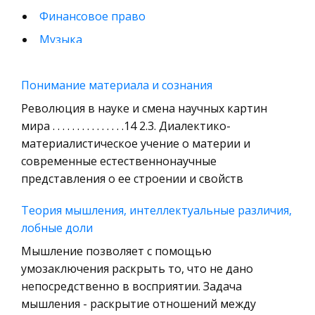
Финансовое право
Музыка
Международные экономические и валютно-
кредитные отношения
Понимание материала и сознания
Конституционное (государственное) право
Революция в науке и смена научных картин
зарубежных стран
мира . . . . . . . . . . . . . . .14 2.3. Диалектико-
материалистическое учение о материи и
Муниципальное право России
современные естественнонаучные
Радиоэлектроника
представления о ее строении и свойств
Право
Теория мышления, интеллектуальные различия,
Физкультура и Спорт
лобные доли
История отечественного государства и
Мышление позволяет с помощью
права
умозаключения раскрыть то, что не дано
Технология
непосредственно в восприятии. Задача
Уголовное право
мышления - раскрытие отношений между