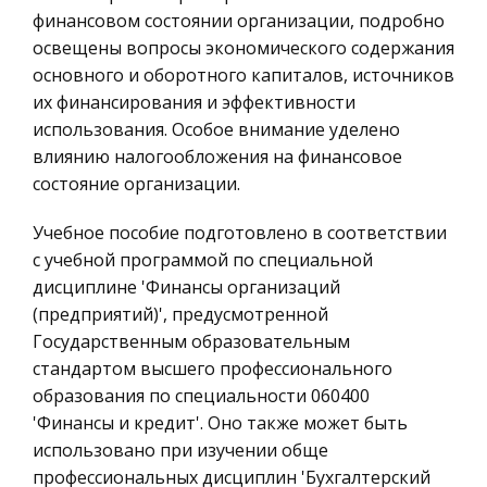
Литература, Лингвистика
последние 10-15 лет очевиден мощны
финансовом состоянии организации, подробно
освещены вопросы экономического содержания
Техника
Нормы права
основного и оборотного капиталов, источников
Бухгалтерский учет
их финансирования и эффективности
Правовые отношения в государственно-
Налоговое право
использования. Особое внимание уделено
организованном обществе опосредуют едва ли
Экологическое право
влиянию налогообложения на финансовое
не всю деятельность людей, а государство
состояние организации.
является довольно активным их участником. На
Физика
мой взгляд, вопрос «Нормы права» яв
Теория государства и права
Учебное пособие подготовлено в соответствии
с учебной программой по специальной
История отечественного тракторостроения
Компьютерные сети
дисциплине 'Финансы организаций
Содержание 1. Из истории отечественного
Философия
(предприятий)', предусмотренной
тракторостроения ……………………………… 2. Трактор
Программирование, Базы данных
Государственным образовательным
конструкции Ф.А.
стандартом высшего профессионального
Правоохранительные органы
Блинова…………………………………………… 3. Русский
образования по специальности 060400
трактор конструкции Я.В.
Конституционное (государственное) право
'Финансы и кредит'. Оно также может быть
Мамина………………………………… 4. Тракторы Карлик
России
использовано при изучении обще
Ценные бумаги
профессиональных дисциплин 'Бухгалтерский
Анитмонопольное регулирование: российский и