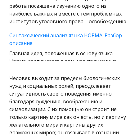
Уголовное право
работа посвящена изучению одного из
наиболее важных и вместе с тем проблемных
Охрана природы, Экология,
институтов уголовного права – освобождению
Природопользование
Военная кафедра
Синтаксический анализ языка НОРМА. Разбор
описания
Социология
Главная идея, положенная в основу языка
Страховое право
Норма, заключается в том, что полученные
Компьютеры и периферийные устройства
специалистом в процессе решения прикладной
Военное дело
задачи расчетные формулы почти
Человек выходит за пределы биологических
Экономика и Финансы
непосредственно используются для ввода в
нужд и социальных ролей, преодолевает
вычи
ситуативность своего поведения именно
Химия
благодаря суждению, воображению и
Металлургия
Индийская культура
символизации. С их помощью он строит не
Микроэкономика, экономика предприятия,
Древние культуры Востока и Запада около 500
только картину мира как он есть, но и картину
предпринимательство
лет до н.э. пережили коренной исторический
желательного мира и картины других
поворот - появление человека современного
возможных миров; он связывает в сознании
Историческая личность