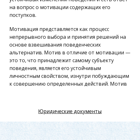
Искусство
на вопрос о мотивации содержащих его
поступков.
Физкультура и Спорт, Здоровье
Гражданская оборона
Мотивация представляется как процесс
Геология
непрерывного выбора и принятия решений на
основе взвешивания поведенческих
Религия
альтернатив. Мотив в отличие от мотивации —
Уголовный процесс
это то, что принадлежит самому субъекту
Таможенное право
поведения, является его устойчивым
личностным свойством, изнутри побуждающим
Международное частное право
к совершению определенных действий. Мотив
Архитектура
также можно определить как понятие, которое
Политология, Политистория
в обобщенном виде представляет множество
диспозиций. Из всех возможных диспозиций
Материаловедение
Юридические документы
наиболее важной является понятие
Компьютеры, Программирование
потребности.
Экскурсии и туризм
Данная работа охватывает широкий спектр
История политических и правовых учений