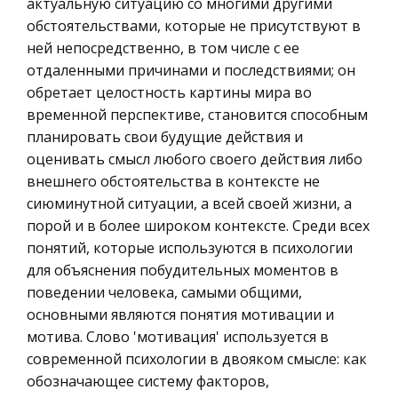
типа. Пришел конец мифологической эпохе с ее
актуальную ситуацию со многими другими
География, Экономическая география
спокойной устойчивостью,
обстоятельствами, которые не присутствуют в
Литература, Лингвистика
ней непосредственно, в том числе с ее
Экзаменационные билеты по геологии, 2 курс,
отдаленными причинами и последствиями; он
Техника
УГТУ (РЭНГМ, ПЭМГ, БС)
обретает целостность картины мира во
Бухгалтерский учет
временной перспективе, становится способным
Нефтегазовая область – территория,
Налоговое право
планировать свои будущие действия и
приуроченная к одному из крупных
Экологическое право
оценивать смысл любого своего действия либо
геоструктурных элементов, характеризующаяся
внешнего обстоятельства в контексте не
общностью геологической истории развития,
Физика
сиюминутной ситуации, а всей своей жизни, а
включающая в себя ряд зон
Теория государства и права
порой и в более широком контексте. Среди всех
нефтегазонакопления.
Компьютерные сети
понятий, которые используются в психологии
Понимание материала и сознания
для объяснения побудительных моментов в
Философия
поведении человека, самыми общими,
Революция в науке и смена научных картин
Программирование, Базы данных
основными являются понятия мотивации и
мира . . . . . . . . . . . . . . .14 2.3. Диалектико-
Правоохранительные органы
мотива. Слово 'мотивация' используется в
материалистическое учение о материи и
современной психологии в двояком смысле: как
современные естественнонаучные
Конституционное (государственное) право
обозначающее систему факторов,
представления о ее строении и свойств
России