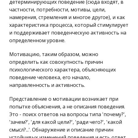
детерминирующих поведение (сюда входят, в
Ценные бумаги
История баскетбола
частности, потребности, мотивы, цели,
Гражданское право
намерения, стремления и многое другое), и как
Нейсмит полагал, что в связи с погодой этого
характеристика процесса, который стимулирует
Трудовое право
времени года, лучшим решением будет
и поддерживает поведенческую активность на
изобрести игру для закрытых помещений. Через
История государства и права зарубежных
определенном уровне.
год Д. Нейсмит меньше чем за час, сидя за
стран
столом в своём офисе разработал
Мотивацию, таким образом, можно
Транспорт
определить как совокупность причин
История отечественного тракторостроения
Банковское дело и кредитование
психологического характера, объясняющих
Содержание 1. Из истории отечественного
Здоровье
поведение человека, его начало,
тракторостроения ……………………………… 2. Трактор
Астрономия
направленность и активность.
конструкции Ф.А.
Биржевое дело
Блинова…………………………………………… 3. Русский
Представление о мотивации возникает при
трактор конструкции Я.В.
Биология
попытке объяснения, а не описания поведения.
Мамина………………………………… 4. Тракторы Карлик
Это - поиск ответов на вопросы типа 'почему?',
Экономико-математическое
'зачем?', 'для какой цели?', 'ради чего?', 'какой
моделирование
смысл?...'. Обнаружение и описание причин
Российское предпринимательское право
устойчивых изменений поведения и есть ответ