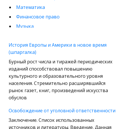
Математика
Финансовое право
Музыка
Международные экономические и валютно-
кредитные отношения
История Европы и Америки в новое время
(шпаргалка)
Конституционное (государственное) право
зарубежных стран
Бурный рост числа и тиражей периодических
изданий способствовал повышению
Муниципальное право России
культурного и образовательного уровня
Радиоэлектроника
населения. Стремительно расширявшийся
Право
рынок газет, книг, произведений искусства
обуслов
Физкультура и Спорт
История отечественного государства и
Освобождение от уголовной ответственности
права
Заключение. Список использованных
Технология
источников и литературы. Введение. Данная