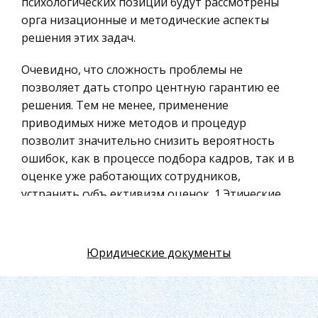
психологических позиций будут рассмотрены
Искусство
орга низационные и методические аспекты
Физкультура и Спорт, Здоровье
решения этих задач.
Гражданская оборона
Очевидно, что сложность проблемы не
Геология
позволяет дать стопро центную гарантию ее
решения. Тем не менее, применение
Религия
приводимых ниже методов и процедур
Уголовный процесс
позволит значительно снизить вероятность
Таможенное право
ошибок, как в процессе подбора кадров, так и в
оценке уже работающих сотрудников,
Международное частное право
устранить субъ ективизм оценок. 1.Этические
Архитектура
нормы и правила проведения интервью с
Политология, Политистория
потенциальным сотрудником . Цель Оценка
Материаловедение
профессионально важных деловых и личных
Юридические документы
качеств кандидата: • профессиональные знания
Компьютеры, Программирование
и опыт работы; • степень заинтересованности в
Экскурсии и туризм
работе; • целеустремленность и готовность
История политических и правовых учений