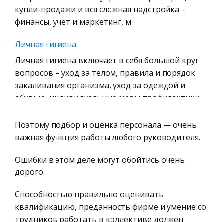
Уголовное право
купли-продажи и вся сложная надстройка –
финансы, учет и маркетинг, м
Охрана природы, Экология,
Природопользование
Личная гигиена
Военная кафедра
Личная гигиена включает в себя большой круг
Социология
вопросов – уход за телом, правила и порядок
закаливания организма, уход за одеждой и
Страховое право
обувью, индивидуальные меры профилактики
Компьютеры и периферийные устройства
поражений кожи, органов дыхани
Военное дело
Поэтому подбор и оценка персонала — очень
История экономики России XX века. 1917-2000
Экономика и Финансы
важная функция работы любого руководителя.
годы
Химия
Ошибки в этом деле могут обойтись очень
Большевики, как впрочем, и другие социалисты
Металлургия
дорого.
в своих концепциях исходили из того, что
Микроэкономика, экономика предприятия,
экономически «социализм не мыслим без
Способностью правильно оценивать
предпринимательство
крупнокапиталистической техники,
квалификацию, преданность фирме и умение со
построенной по последнему слову новейшей на
Историческая личность
трудников работать в коллективе должен