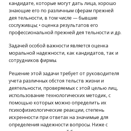
кандидате, которые могут дать лица, хорошо
Женский деловой костюм может быть
Ценные бумаги
знающие его по различным сферам прежней
практически любого цвета, но нельзя допускать
Гражданское право
дея тельности, в том числе — бывшие
ярких оттенков в деловой одежде, а также
Трудовое право
сослуживцы; • оценка результатов его
резких, контрастных сочетаний. Умеренность
профессиональной прежней дея тельности и др.
нельзя нарушать в расцветках женско
История государства и права зарубежных
стран
Задачей особой важности является оценка
Особенности учета основных средств
Транспорт
моральной надежности, как кандидатов, так и
Значение основных средств в общественном
сотрудников фирмы.
Банковское дело и кредитование
производстве определяется тем, какое место
занимают орудия труда в развитии
Здоровье
Решение этой задачи требует от руководителя
производительных сил и производственных
Астрономия
учета различных обстоя тельств жизни и
отношений. Но многие, особенно вновь создав
деятельности, проверяемых с этой целью лиц,
Биржевое дело
использование технологических методик, с
Биология
помощью которых можно определить их
Экономико-математическое
психофизиологические реакции, степень
моделирование
искренности при ответах на значимые для
определения надежности вопросы. Ниже с
Российское предпринимательское право