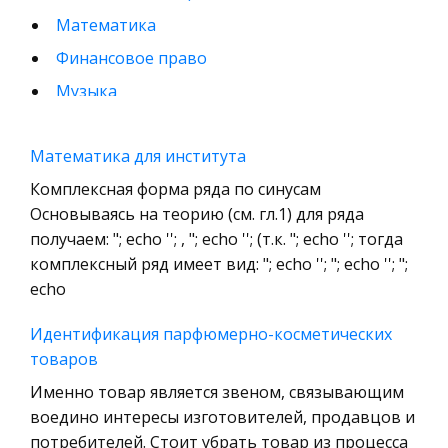
Математика
Финансовое право
Музыка
Международные экономические и валютно-
кредитные отношения
Математика для института
Конституционное (государственное) право
Комплексная форма ряда по синусам
зарубежных стран
Основываясь на теорию (см. гл.1) для ряда
получаем: "; echo ''; , "; echo ''; (т.к. "; echo ''; тогда
Муниципальное право России
комплексный ряд имеет вид: "; echo ''; "; echo ''; ";
Радиоэлектроника
echo
Право
Идентификация парфюмерно-косметических
Физкультура и Спорт
товаров
История отечественного государства и
Именно товар является звеном, связывающим
права
воедино интересы изготовителей, продавцов и
Технология
потребителей. Стоит убрать товар из процесса