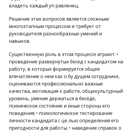
География, Экономическая география
владеть каждый уп равленец.
Елизавета Петровна
Литература, Лингвистика
Царствование ее было не без славы, даже не без
Решение этих вопросов является сложным
Техника
пользы. Молодость ее прошла не назидательно.
многоэтапным процессом и требует от
Ни строгих правил, ни приятных воспоминаний
Бухгалтерский учет
руководителя разнообразных умений и
не могла царевна вынести из беспризорной
навыков.
Налоговое право
второй семьи Петра, гд
Экологическое право
Существенную роль в этом процессе играют: •
Симметрия в физике
проведение развернутых бесед с кандидатом на
Физика
Любопытство и удивление толкают человека
работу, в которых формируется общее
Теория государства и права
на этот путь, заставляют его учиться всю
впечатление о нем как о бу дущем сотруднике,
Компьютерные сети
долгую жизнь. За это природа дарит ему
оцениваются профессионально важные
великое благо – знание, и оно служит человеку,
качества, мотивация к работе, общекультурный
Философия
облегчая его труд на Земле, откр
уровень, умение держаться в беседе,
Программирование, Базы данных
психическое состояние и иные стороны его
Правоохранительные органы
Внешний облик деловой женщины, требования
поведения; • психологическое тестирование
к рабочему месту. Сувениры и подарки в
личности кандидата с це лью определения его
Конституционное (государственное) право
деловой сфере
пригодности для работы; • наведение справок о
России