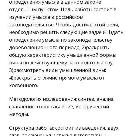
определения умысла в данном законе
Морфология- (гр.форма, голос, учение). Раздел о
Ценные бумаги
отдельным пунктом. Цель работы состоит в
языке изуч . слово и его формы, рассматривает
Гражданское право
изучении умысла в российском
частное в объединении.Объектом
законодательстве. Чтобы достичь этой цели,
Трудовое право
изученияотдельные слова, а также определение
необходимо решить следующие задачи: 1)дать
грам значен . слова и присущих
История государства и права зарубежных
определение умысла по законодательству
стран
дореволюционного периода; 2)раскрыть
Влияние наследственных заболеваний в
Транспорт
общую характеристику умышленной формы
формировании здорового поколения
вины по действующему законодательству:
Банковское дело и кредитование
Многие ученые выдвигали свои гипотезы о
3)рассмотреть виды умышленной вины;
возникновении наследственных патологии.
Здоровье
4)раскрыть отличие прямого умысла от
Однако их предположения не были основаны на
Астрономия
косвенного.
строгих научных наблюдениях. В XX веке с
Биржевое дело
развитием науки “генетики“ было вы
Методология исследования: синтез, анализ,
Биология
сравнение, сопоставление, исторический
Экономико-математическое
методы.
моделирование
Структура работы: состоит из введения, двух
Российское предпринимательское право
глав, заключения и списка литературы. I.