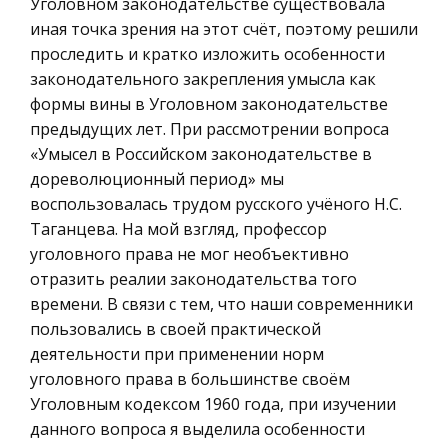
оптимістичні сподівання. В насту
Уголовном законодательстве существовала
География, Экономическая география
иная точка зрения на этот счёт, поэтому решили
Литература, Лингвистика
Испано-американская война 1898г.
проследить и кратко изложить особенности
законодательного закрепления умысла как
Техника
Испано-американская война показала, что США
формы вины в Уголовном законодательстве
считают себя полновластным хозяином
Бухгалтерский учет
предыдущих лет. При рассмотрении вопроса
Северной и Южной Америки и не потерпят
Налоговое право
«Умысел в Российском законодательстве в
иностранного присутствия в Западном
Экологическое право
дореволюционный период» мы
полушарии. Фактически в 1898 году для США на
воспользовалась трудом русского учёного Н.С.
Физика
Основные мотивы лирики в творчестве А. А.
Таганцева. На мой взгляд, профессор
Теория государства и права
Фета
уголовного права не мог необъективно
Компьютерные сети
отразить реалии законодательства того
Некрасов дал начало этому движению, заявив,
времени. В связи с тем, что наши современники
что каждый писатель обязан «отчитываться»
Философия
пользовались в своей практической
перед обществом, быть прежде всего
Программирование, Базы данных
деятельности при применении норм
гражданином, а потом уже человеком искусства
Правоохранительные органы
уголовного права в большинстве своём
. Фет этого принципа не придержива
Уголовным кодексом 1960 года, при изучении
Конституционное (государственное) право
Шпаргалки по современному русскому языку
данного вопроса я выделила особенности
России