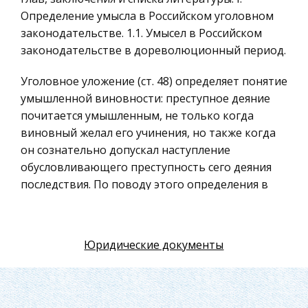
Искусство
Определение умысла в Российском уголовном
законодательстве. 1.1. Умысел в Российском
Физкультура и Спорт, Здоровье
законодательстве в дореволюционный период.
Гражданская оборона
Геология
Уголовное уложение (ст. 48) определяет понятие
умышленной виновности: преступное деяние
Религия
почитается умышленным, не только когда
Уголовный процесс
виновный желал его учинения, но также когда
Таможенное право
он сознательно допускал наступление
обусловливающего преступность сего деяния
Международное частное право
последствия. По поводу этого определения в
Архитектура
объяснительной записке указано: понятие
Политология, Политистория
умысла или вины умышленной определяется
двумя признаками – сознанием совершаемого и
Материаловедение
Юридические документы
направлением воли, хотением (в современном
Компьютеры, Программирование
законодательстве – желанием). Хотение
Экскурсии и туризм
составляет главный момент этого вида
виновности, так как желать или даже и
История политических и правовых учений