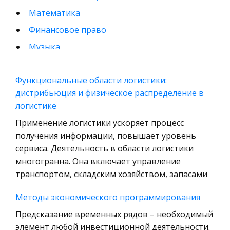
Математика
Финансовое право
Музыка
Международные экономические и валютно-
кредитные отношения
Функциональные области логистики:
дистрибьюция и физическое распределение в
Конституционное (государственное) право
логистике
зарубежных стран
Применение логистики ускоряет процесс
Муниципальное право России
получения информации, повышает уровень
Радиоэлектроника
сервиса. Деятельность в области логистики
Право
многогранна. Она включает управление
транспортом, складским хозяйством, запасами
Физкультура и Спорт
История отечественного государства и
Методы экономического программирования
права
Предсказание временных рядов – необходимый
Технология
элемент любой инвестиционной деятельности.