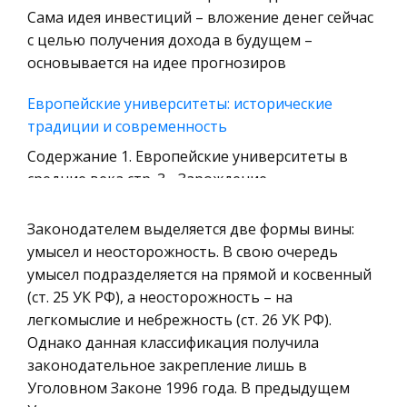
Уголовное право
Сама идея инвестиций – вложение денег сейчас
с целью получения дохода в будущем –
Охрана природы, Экология,
основывается на идее прогнозиров
Природопользование
Военная кафедра
Европейские университеты: исторические
традиции и современность
Социология
Содержание 1. Европейские университеты в
Страховое право
средние века стр. 3 - Зарождение
Компьютеры и периферийные устройства
университетов. Школы C I I столетия. стр. 3 -
Военное дело
Университеты и университетские корпорации.
Законодателем выделяется две формы вины:
Экономика и Финансы
стр. 4 - Организация и программы учеб
умысел и неосторожность. В свою очередь
умысел подразделяется на прямой и косвенный
Химия
Киевское метро
(ст. 25 УК РФ), а неосторожность – на
Металлургия
Населення Лондона все частіше користувалось
легкомыслие и небрежность (ст. 26 УК РФ).
Микроэкономика, экономика предприятия,
саме цим засобом пересування, і за небачено
Однако данная классификация получила
предпринимательство
короткий час потік пасажирів метро збільшився
законодательное закрепление лишь в
настільки, що перевершив найбільш
Уголовном Законе 1996 года. В предыдущем
Историческая личность