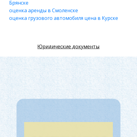
Брянске
Российское предпринимательское право
оценка аренды в Смоленске
Искусство
оценка грузового автомобиля цена в Курске
Физкультура и Спорт, Здоровье
Гражданская оборона
Геология
Юридические документы
Религия
Уголовный процесс
Таможенное право
Международное частное право
Архитектура
Политология, Политистория
Материаловедение
Компьютеры, Программирование