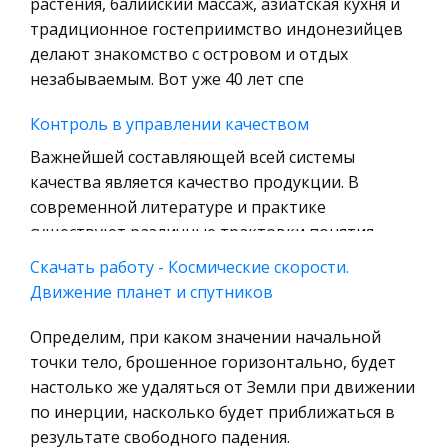
растения, балийский массаж, азиатская кухня и
Технология
традиционное гостеприимство индонезийцев
Уголовное право
делают знакомство с островом и отдых
незабываемым. Вот уже 40 лет спе
Охрана природы, Экология,
Природопользование
Контроль в управлении качеством
Военная кафедра
Важнейшей составляющей всей системы
Социология
качества является качество продукции. В
современной литературе и практике
Страховое право
существуют различные трактовки понятия
Компьютеры и периферийные устройства
качество. Международная организация по
Скачать работу - Космические скорости.
Военное дело
стандартиза
Движение планет и спутников
Экономика и Финансы
Управление стимулированием
Определим, при каком значении начальной
Химия
Факторы повышения производительности
точки тело, брошенное горизонтально, будет
Металлургия
труда…..9 1.4 Измерение производительности
настолько же удаляться от Земли при движении
Микроэкономика, экономика предприятия,
труда………………………………..11 1.5 Управление
по инерции, насколько будет приближаться в
предпринимательство
производительностью труда…………………………….13
результате свободного падения.