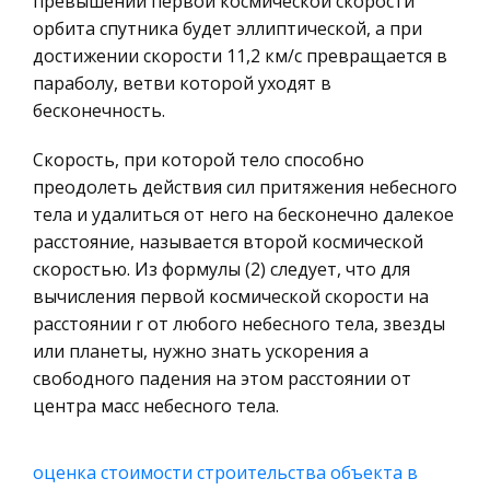
превышении первой космической скорости
Приём на работу новых сотрудников
России
орбита спутника будет эллиптической, а при
Поэтому подбор и оценка персонала — очень
достижении скорости 11,2 км/с превращается в
Ценные бумаги
важная функция работы любого руководителя.
параболу, ветви которой уходят в
Гражданское право
Ошибки в этом деле могут обойтись очень
бесконечность.
Трудовое право
дорого. Способностью правильно оценивать
Скорость, при которой тело способно
квалификацию, преданность фирме
История государства и права зарубежных
преодолеть действия сил притяжения небесного
стран
Качество стали
тела и удалиться от него на бесконечно далекое
Транспорт
расстояние, называется второй космической
Содержание серы в сталях допускается не более
Банковское дело и кредитование
скоростью. Из формулы (2) следует, что для
0.06%. Фосфор попадает в сталь главным
вычисления первой космической скорости на
образом также с исходным чугуном,
Здоровье
расстоянии r от любого небесного тела, звезды
используемым также для выплавки стали. До
Астрономия
или планеты, нужно знать ускорения a
1.2% фосфор растворяется в феррите, уме
Биржевое дело
свободного падения на этом расстоянии от
центра масс небесного тела.
Биология
Экономико-математическое
оценка стоимости строительства объекта в
моделирование