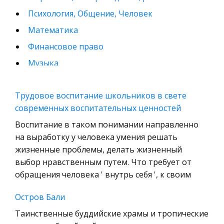
Психология, Общение, Человек
Математика
Финансовое право
Музыка
Международные экономические и валютно-
кредитные отношения
Трудовое воспитание школьников в свете
современных воспитательных ценностей
Конституционное (государственное) право
зарубежных стран
Воспитание в таком понимании направленно
на выработку у человека умения решать
Муниципальное право России
жизненные проблемы, делать жизненный
Радиоэлектроника
выбор нравственным путем. Что требует от
Право
обращения человека ' внутрь себя ', к своим
Физкультура и Спорт
Остров Бали
История отечественного государства и
Таинственные буддийские храмы и тропические
права