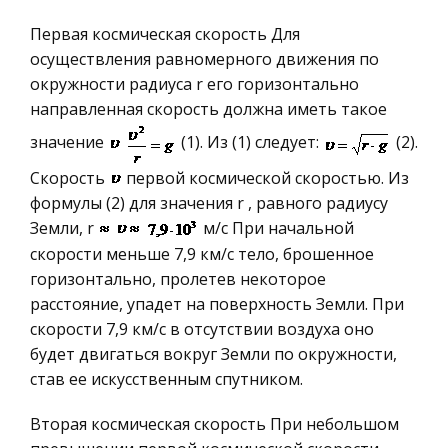
2. Ф. Тейлор и проблемы управления производ
Историческая личность
Первая космическая скорость Для
География, Экономическая география
Способы предварительной подготовки топлива
осуществления равномерного движения по
Литература, Лингвистика
и исходных материалов, применяемых в
окружности радиуса r его горизонтально
доменном производстве для получение чугуна
направленная скорость должна иметь такое
Техника
Поэтому для доменной плавки применяют
значение
(1). Из (1) следует:
(2).
Бухгалтерский учет
твердое топливо – кокс. Подготовка руд к
Скорость
первой космической скоростью. Из
Налоговое право
доменной плавке. Производительность
формулы (2) для значения r , равного радиусу
Экологическое право
доменной печи, расход кокса и качество
Земли, r
м/с При начальной
получаемого чугуна зависят от состава исходн
Физика
скорости меньше 7,9 км/с тело, брошенное
горизонтально, пролетев некоторое
Теория государства и права
Пугачев Емельян
расстояние, упадет на поверхность Земли. При
Компьютерные сети
Приговор прибыл для исполнения 1 июня 1773
скорости 7,9 км/с в отсутствии воздуха оно
года, но Емельян Иванович имел на свое
Философия
будет двигаться вокруг Земли по окружности,
будущее собственные планы и за три дня до
Программирование, Базы данных
став ее искусственным спутником.
прибытия указа отбыл их реализовывать, т.е.
Правоохранительные органы
бежал (в шестой раз!!!) из казан
Вторая космическая скорость При небольшом
Конституционное (государственное) право