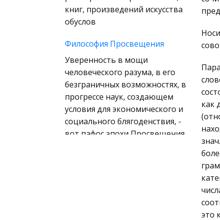
(государственное) право
книг, произведений искусства
пред
зарубежных стран
обуслов
Носи
Муниципальное право
Философия Просвещения
сово
России
Уверенность в мощи
Радиоэлектроника
Пара
человеческого разума, в его
Право
слов
безграничных возможностях, в
сост
Физкультура и Спорт
прогрессе наук, создающем
как 
условия для экономического и
История отечественного
(отн
социального блягоденствия, -
государства и права
нахо
вот пафос эпохи Просвещения.
Технология
знач
Эти умонаст
боле
Уголовное право
грам
Понятие
Охрана природы,
кате
предпринимательства и его
Экология,
числ
макросреда
Природопользование
соот
Предпринимательству в
Военная кафедра
это 