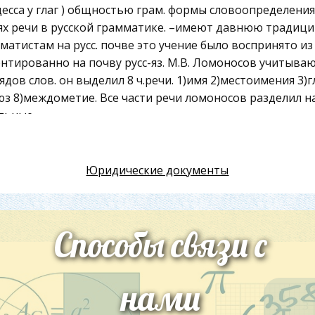
есса у глаг ) общностью грам. формы словоопределения
ях речи в русской грамматике. –имеют давнюю традицию
матистам на русс. почве это учение было воспринято из л
нтированно на почву русс-яз. М.В. Ломоносов учитываю
ядов слов. он выделил 8 ч.речи. 1)имя 2)местоимения 3)
юз 8)междометие. Все части речи ломоносов разделил н
льные.
итие грам. теории в 19в. привело к выделению в качеств
Юридические документы
агательных ( Ростоков ) Числит.(Ф.И.Буслаев) деепричас
 Потебня и Филипп Фед . Фортунатов выделили различные п
бня на 1 место поставил семантику ч.р. указав на их син
Способы связи с
унатов построил классифиткацию ч.р. по наличию и от
нейшие классиф . строилить на их принципах.
нами
атов в основу деления ч.р. положил синтаксич . принц