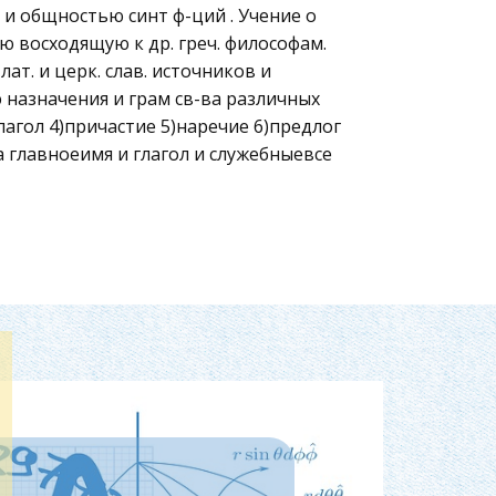
 и общностью синт ф-ций . Учение о
 восходящую к др. греч. философам.
ат. и церк. слав. источников и
 назначения и грам св-ва различных
глагол 4)причастие 5)наречие 6)предлог
а главноеимя и глагол и служебныевсе
е см. частей речи.
тие ( Смотрицкий ) Но уже в кон 19в.
ринципы классиф . ч.р. При класс. ч.р.
т роль.
сутствию форм словоизменения. Все
ип с учетом морфологических