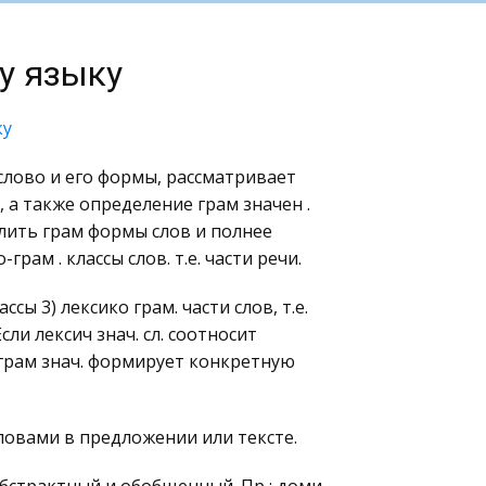
у языку
ку
. слово и его формы, рассматривает
а также определение грам значен .
лить грам формы слов и полнее
ам . классы слов. т.е. части речи.
ы 3) лексико грам. части слов, т.е.
Если лексич знач. сл. соотносит
 грам знач. формирует конкретную
словами в предложении или тексте.