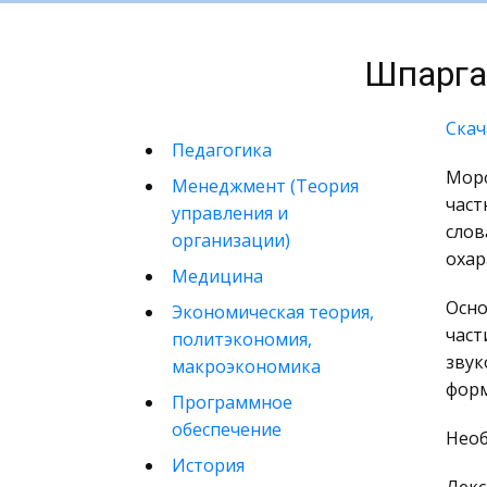
Шпарга
Скач
Педагогика
Морф
Менеджмент (Теория
част
управления и
слов
организации)
охар
Медицина
Осно
Экономическая теория,
части
политэкономия,
звук
макроэкономика
форм
Программное
обеспечение
Необ
История