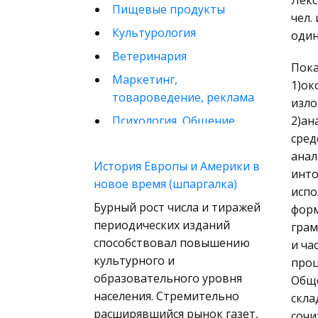
Лекс
Пищевые продукты
чел.
Культурология
один
Ветеринария
Пока
Маркетинг,
1)ок
товароведение, реклама
изло
Психология, Общение,
2)ан
Человек
сред
анал
Математика
История Европы и Америки в
инто
новое время (шпаргалка)
Финансовое право
испо
Бурный рост числа и тиражей
Музыка
форм
периодических изданий
грам
Международные
способствовал повышению
и ча
экономические и
культурного и
проц
валютно-кредитные
образовательного уровня
Обще
отношения
населения. Стремительно
скла
Конституционное
расширявшийся рынок газет,
сочи