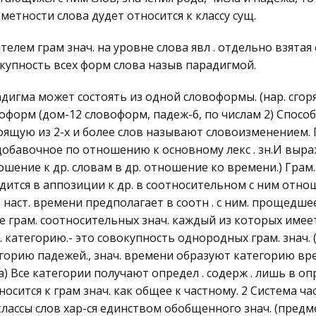
метности слова дудет относится к классу сущ.
телем грам знач. на уровне слова явл . отдельно взятая
купность всех форм слова назыв парадигмой.
дигма может состоять из одной словоформы. (нар. сгоря
оформ (дом-12 словоформ, падеж-6, по числам 2) Спос
оящую из 2-х и более слов называют словоизменением. Г
добавочное по отношению к основному лекс . зн.И вы
ошение к др. словам в др. отношение ко времени.) Грам. 
дится в аппозиции к др. в соотносительном с ним отношен
. наст. времени предполагает в соотн . с ним. прощедшее
е грам. соотносительных знач. каждый из которых име
. категорию.- это совокупность однородных грам. знач.
горию падежей., знач. времени образуют категорию врем
а) Все категории получают определ . содерж . лишь в опре
носится к грам знач. как общее к частному. 2 Система ча
классы слов хар-ся единством обобщенного знач. (предме