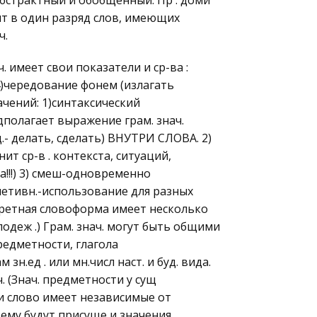
абстрактный и обобщенный. Пр : доми
дят в один разряд слов, имеющих
ч.
ч. имеет свои показатели и ср-ва :
д)4)чередование фонем (излагать
чений: 1)синтаксический
дполагает выражение грам. знач.
.- делать, сделать) ВНУТРИ СЛОВА. 2)
ит ср-в . контекста, ситуаций,
та!!!) 3) смеш-одновременно
уплетивн.-использование для разных
кретная словоформа имеет несколько
) подеж .) Грам. знач. могут быть общими
редметности, глагола
.ед . или мн.числ наст. и буд. вида.
ч. (Знач. предметности у сущ
сли слово имеет независимые от
 ему будут присуще и значения