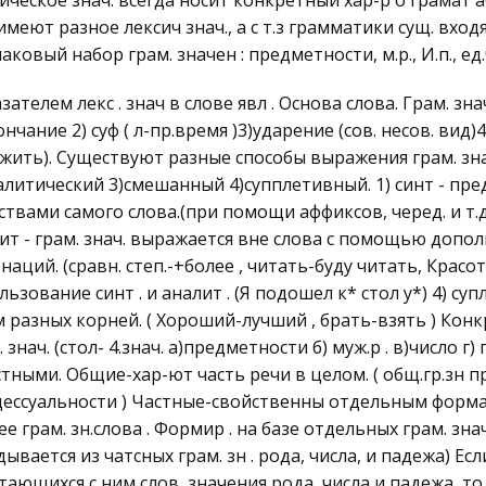
ическое знач. всегда носит конкретный хар-р о грамат 
 имеют разное лексич знач., а с т.з грамматики сущ. вхо
аковый набор грам. значен : предметности, м.р., И.п., ед.
зателем лекс . знач в слове явл . Основа слова. Грам. зна
ончание 2) суф ( л-пр.время )3)ударение (сов. несов. ви
жить). Существуют разные способы выражения грам. зна
алитический 3)смешанный 4)супплетивный. 1) синт - пре
ствами самого слова.(при помощи аффиксов, черед. и т.д
ит - грам. знач. выражается вне слова с помощью дополн
наций. (сравн. степ.-+более , читать-буду читать, Красо
льзование синт . и аналит . (Я подошел к* стол у*) 4) с
 разных корней. ( Хороший-лучший , брать-взять ) Кон
. знач. (стол- 4.знач. а)предметности б) муж.р . в)число г
стными. Общие-хар-ют часть речи в целом. ( общ.гр.зн п
ессуальности ) Частные-свойственны отдельным формам зн
е грам. зн.слова . Формир . на базе отдельных грам. зна
дывается из чатсных грам. зн . рода, числа, и падежа) Е
тающихся с ним слов, значения рода, числа и падежа, то