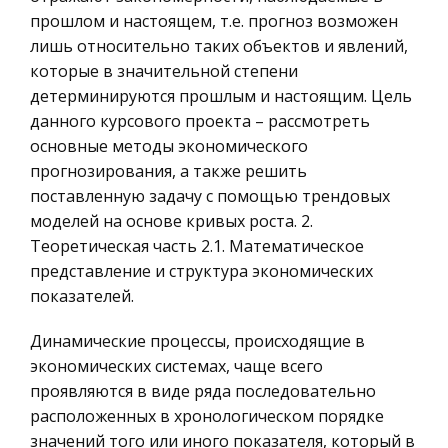
горит и пылает. И нет туда доступа тем, кто там
Ценные бумаги
прошлом и настоящем, т.е. прогноз возможен
не живёт, и не ведет оттуда свой род.” Значит,
лишь относительно таких объектов и явлений,
Гражданское право
кто-то всё-таки в этом городе живёт? Кто же?
которые в значительной степени
Трудовое право
“Суртом (“чёр
детерминируются прошлым и настоящим. Цель
История государства и права зарубежных
данного курсового проекта – рассмотреть
Мониторинг кредитов, его цель и задачи
стран
основные методы экономического
Наблюдение за кредитами особенно важно на
прогнозирования, а также решить
Транспорт
этапе их погашения или когда они становятся
поставленную задачу с помощью трендовых
Банковское дело и кредитование
просроченными, или же в случае нарушения
моделей на основе кривых роста. 2.
установленных кредитным договором условий
Здоровье
Теоретическая часть 2.1. Математическое
минимальной суммы залога или ве
представление и структура экономических
Астрономия
показателей.
Биржевое дело
Динамические процессы, происходящие в
Биология
экономических системах, чаще всего
Экономико-математическое
проявляются в виде ряда последовательно
моделирование
расположенных в хронологическом порядке
Российское предпринимательское право
значений того или иного показателя, который в