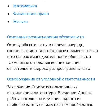
Математика
Финансовое право
Музыка
Международные экономические и валютно-
кредитные отношения
Основания возникновения обязательств
Конституционное (государственное) право
Основу обязательств, в первую очередь,
зарубежных стран
составляют договора, которые применяются во
всех сферах жизнедеятельности общества, а
Муниципальное право России
также иные основания возникновения
Радиоэлектроника
обязательств широко распространены, в то
Право
Освобождение от уголовной ответственности
Физкультура и Спорт
Заключение. Список использованных
История отечественного государства и
источников и литературы. Введение. Данная
права
работа посвящена изучению одного из
Технология
наиболее важных и вместе с тем проблемных