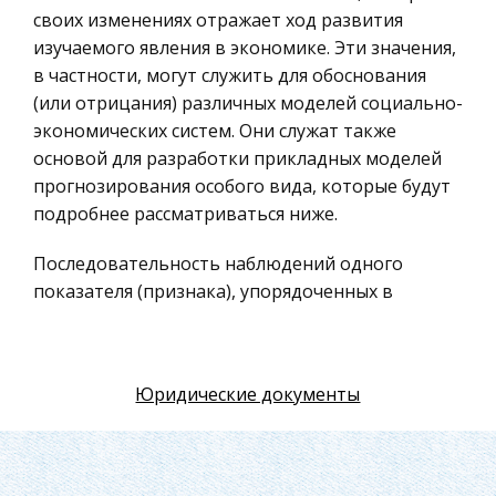
Искусство
своих изменениях отражает ход развития
изучаемого явления в экономике. Эти значения,
Физкультура и Спорт, Здоровье
в частности, могут служить для обоснования
Гражданская оборона
(или отрицания) различных моделей социально-
Геология
экономических систем. Они служат также
основой для разработки прикладных моделей
Религия
прогнозирования особого вида, которые будут
Уголовный процесс
подробнее рассматриваться ниже.
Таможенное право
Последовательность наблюдений одного
Международное частное право
показателя (признака), упорядоченных в
Архитектура
зависимости от последовательно
возрастающих или убывающих значений
Политология, Политистория
другого показателя (признака), называют
Материаловедение
Юридические документы
динамическим рядом, или рядом динамики. Если
Компьютеры, Программирование
в качестве признака, в зависимости от
которого происходит упорядочение, берется
Экскурсии и туризм
время, то такой динамический ряд называется
История политических и правовых учений