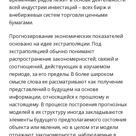
География, Экономическая география
Данте и Джотто
всей индустрии инвестиций – всех бирж и
Литература, Лингвистика
внебиржевых систем торговли ценными
Италии выпало на долю первой из европейских
бумагами.
Техника
стран совершить «величайший прогрессивный
переворот, пережитый до того человечеством»
Бухгалтерский учет
Прогнозирование экономических показателей
(Энгельс) — переход от средневековья к новому
основано на идее экстраполяции. Под
Налоговое право
времени. И хотя переворо
экстраполяцией обычно понимают
Экологическое право
распространение закономерностей, связей и
Применение лазеров в связи и локации
Физика
соотношений, действующих в изучаемом
Оптический квантовый усилитель 6,
периоде, за его пределы. В более широком
Теория государства и права
преобразователь световых колебаний в
смысле слова ее рассматривают как получение
Компьютерные сети
электрические сигналы информации 7
представлений о будущем на основе
(модулирующий сигнал) и усилители этих
Философия
информации, относящейся к прошлому и
сигналов 8 образуют приемник. Устройства
Программирование, Базы данных
настоящему. В процессе построения прогнозных
точного нацел
моделей в их структуру иногда закладываются
Правоохранительные органы
элементы будущего предполагаемого состояния
Картина мира, показанная в младшей Эдде
Конституционное (государственное) право
объекта или явления, но в целом эти модели
России
Муспель - “…светлая и жаркая страна, всё в ней
отражают закономерности, наблюдаемые в