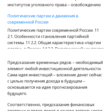
Уголовное право
институтов уголовного права – освобождению
Охрана природы, Экология,
Политические партии и движения в
Природопользование
современной России
Военная кафедра
Политические партии современной России. 11
Социология
2.1. Особенности становления партийной
системы. 11 2.2. Общая характеристика «партии
Страховое право
власти» в России. 14 2.3. Политический центризм
Компьютеры и периферийные устройства
– «Единая Россия». 16 2.
Военное дело
Предсказание временных рядов – необходимый
Современная законодательная база Украины в
Экономика и Финансы
элемент любой инвестиционной деятельности.
области страхования
Сама идея инвестиций – вложение денег сейчас
Химия
Гармонизация их интересов, а также
с целью получения дохода в будущем –
Металлургия
надлежащая организация страхового дела в
основывается на идее прогнозирования
Микроэкономика, экономика предприятия,
стране, как в принципе и его развитие
будущего.
предпринимательство
невозможны без надлежащей правовой базы,
Соответственно, предсказание финансовых
основу которой составляет Закон Украины 'О ст
Историческая личность
временных рядов лежит в основе деятельности