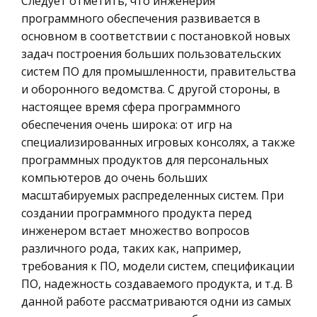
Следует отметить, что инженерия
России
Первыми жителями Древней Индии были
программного обеспечения развивается в
дравиды. По прошествии веков дравидов
основном в соответствии с постановкой новых
Ценные бумаги
сменили многочисленные племена,
задач построения больших пользовательских
Гражданское право
отличавшиеся друг от друга укладом жизни,
систем ПО для промышленности, правительства
Трудовое право
языком, верованиями, культурой. Первые
и оборонного ведомства. С другой стороны, в
известные на
настоящее время сфера программного
История государства и права зарубежных
обеспечения очень широка: от игр на
стран
Ценовая политика. Особенности ценовой
специализированных игровых консолях, а также
Транспорт
политики на транспорте
программных продуктов для персональных
Банковское дело и кредитование
Несмотря на повышение роли неценовых
компьютеров до очень больших
факторов в процессе современного
масштабируемых распределенных систем. При
Здоровье
маркетинга, цена остаётся важным
создании программного продукта перед
Астрономия
показателем, особенно на рынках
инженером встает множество вопросов
Биржевое дело
монополистической и олигополистической
различного рода, таких как, например,
конкуренции. Объектом исс
требования к ПО, модели систем, спецификации
Биология
ПО, надежность создаваемого продукта, и т.д. В
Экономико-математическое
данной работе рассматриваются одни из самых
моделирование