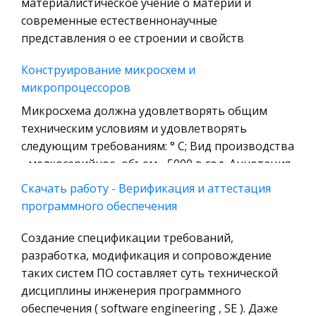
материалистическое учение о материи и
Технология
современные естественнонаучные
Уголовное право
представления о ее строении и свойств
Охрана природы, Экология,
Конструирование микросхем и
Природопользование
микропроцессоров
Военная кафедра
Микросхема должна удовлетворять общим
Социология
техническим условиям и удовлетворять
следующим требованиям: ° С; Вид производства
Страховое право
- мелкосерийное, объем - 5000 в год. Аннотация
Компьютеры и периферийные устройства
Ц елью данного курсового п
Скачать работу - Верификация и аттестация
Военное дело
программного обеспечения
Дети из неблагополучных семей
Экономика и Финансы
Долгое время считалось: все это дела
Создание спецификации требований,
Химия
деликатные, внутри - семейные... Но слишком
разработка, модификация и сопровождение
Металлургия
тягостны и обширны последствия такого
таких систем ПО составляет суть технической
Микроэкономика, экономика предприятия,
насилия. Слишком широко и глубоко они
дисциплины инженерия программного
предпринимательство
отзываются на судьбах взрослых и детей, чт
обеспечения ( software engineering , SE ). Даже