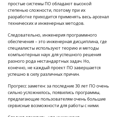
простые системы ПО обладают высокой
Историческая личность
Анатомия, физиология и патология органов
степенью сложности, поэтому при их
География, Экономическая география
слуха и речи
разработке приходится применять весь арсенал
Литература, Лингвистика
технических и инженерных методов.
Наружный нос состоит из костно-хрящевого
Техника
скелета и мягких частей. Верхний узкий конец
Следовательно, инженерия программного
носа, начинающийся от лба, называется корнем
Бухгалтерский учет
обеспечения – это инженерная дисциплина, где
носа; книзу и кпереди и от него тянется спинка
Налоговое право
специалисты используют теорию и методы
носа, заканчивающая к
компьютерных наук для успешного решения
Экологическое право
разного рода нестандартных задач. Но,
Порядок предъявления иска
Физика
конечно, не каждый проект ПО завершается
Указанные функции реализуются в
Теория государства и права
успешно в силу различных причин.
судопроизводстве, причем не только
Компьютерные сети
гражданском, но и арбитражном, третейском,
Прогресс заметен: за последние 30 лет ПО очень
уголовном, т.е. в любом исковом процессе. Они
Философия
сильно усложнилось, появились программы,
определяют юридическую значимость
Программирование, Базы данных
предлагающие пользователям очень большие
правовой к
сервисные возможности для работы с ними.
Правоохранительные органы
Государство и религия в древней Индии
Конституционное (государственное) право