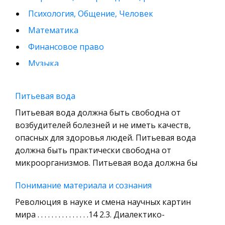
Психология, Общение, Человек
Математика
Финансовое право
Музыка
Международные экономические и валютно-
кредитные отношения
Питьевая вода
Конституционное (государственное) право
Питьевая вода должна быть свободна от
зарубежных стран
возбудителей болезней и не иметь качеств,
опасных для здоровья людей. Питьевая вода
Муниципальное право России
должна быть практически свободна от
Радиоэлектроника
микроорганизмов. Питьевая вода должна бы
Право
Понимание материала и сознания
Физкультура и Спорт
Революция в науке и смена научных картин
История отечественного государства и
мира . . . . . . . . . . . . . . .14 2.3. Диалектико-
права