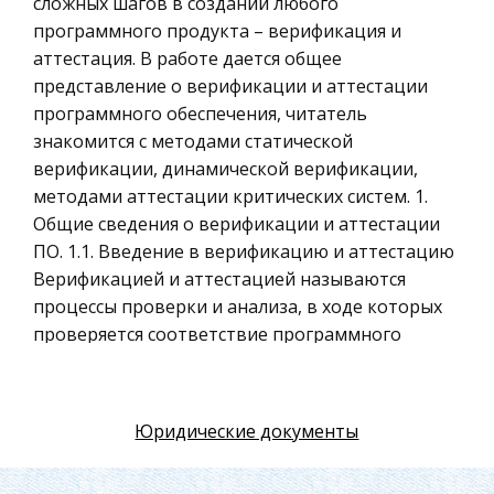
сложных шагов в создании любого
Российское предпринимательское право
программного продукта – верификация и
Искусство
аттестация. В работе дается общее
представление о верификации и аттестации
Физкультура и Спорт, Здоровье
программного обеспечения, читатель
Гражданская оборона
знакомится с методами статической
Геология
верификации, динамической верификации,
методами аттестации критических систем. 1.
Религия
Общие сведения о верификации и аттестации
Уголовный процесс
ПО. 1.1. Введение в верификацию и аттестацию
Таможенное право
Верификацией и аттестацией называются
процессы проверки и анализа, в ходе которых
Международное частное право
проверяется соответствие программного
Архитектура
обеспечения своей спецификации и
Политология, Политистория
требованиям заказчиков.
Материаловедение
Юридические документы
Верификация и аттестация охватывают весь
Компьютеры, Программирование
цикл жизни ПО – они начинаются на этапе