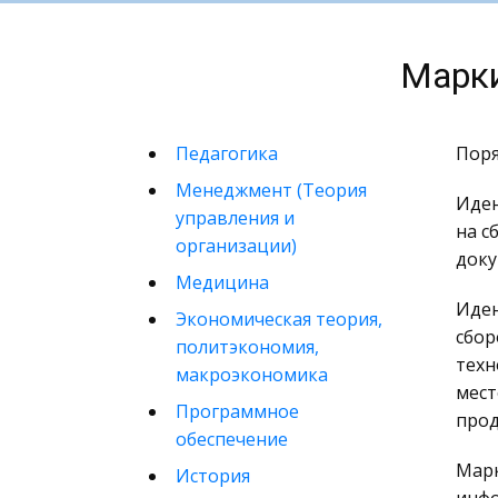
Марки
Педагогика
Поря
Менеджмент (Теория
Иден
управления и
на с
организации)
доку
Медицина
Иден
Экономическая теория,
сбор
политэкономия,
техн
макроэкономика
мест
Программное
прод
обеспечение
Марк
История