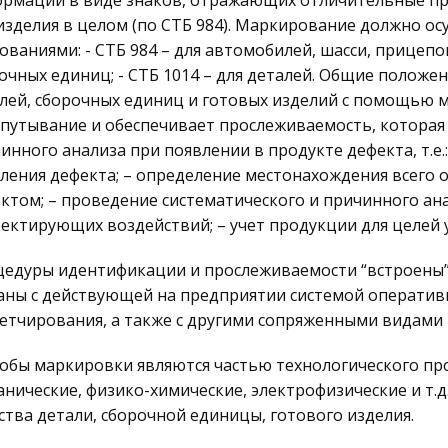
рмации в виде знаков, отражающих отличительные пр
изделия в целом (по СТБ 984). Маркирование должно ос
ованиями: - СТБ 984 – для автомобилей, шасси, прицепов
очных единиц; - СТБ 1014 – для деталей. Общие полож
лей, сборочных единиц и готовых изделий с помощью 
путывание и обеспечивает прослеживаемость, которая
инного анализа при появлении в продукте дефекта, т.е.
ления дефекта; – определение местонахождения всего
ктом; – проведение систематического и причинного ан
ектирующих воздействий; – учет продукции для целей
едуры идентификации и прослеживаемости “встроены”
аны с действующей на предприятии системой оператив
етчирования, а также с другими сопряженными видами
обы маркировки являются частью технологического пр
анические, физико-химические, электрофизические и т.д
ства детали, сборочной единицы, готового изделия.