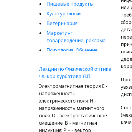
инфо
Пищевые продукты
или 
Культурология
треб
сбор
Ветеринария
дета
Маркетинг,
пере
товароведение, реклама
прич
Психология, Общение,
появ
Человек
дефе
корр
Математика
Лекции по Физической оптике
чл.-кор Курбатова Л.П.
Финансовое право
Проц
Электромагнитная теория E -
Музыка
увяз
напряженность
дисп
Международные
электрического поля; H -
экономические и
Спос
напряженность магнитного
валютно-кредитные
(мех
поля; D - электростатическое
отношения
каче
смещение; B - магнитная
Конституционное
индукция; P = - вектор