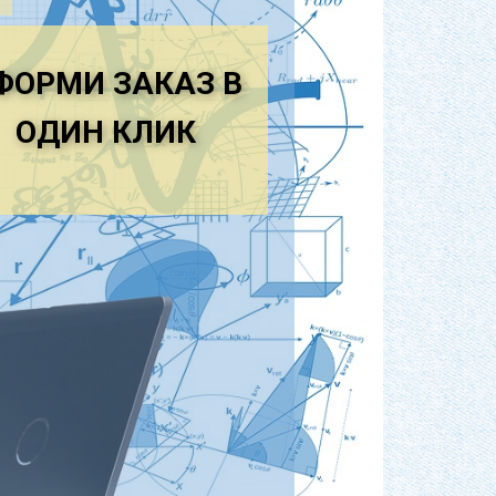
яемых за пределы Республики
иниц, используемы', внутри
ФОРМИ ЗАКАЗ В
едприятия-изготовителя.
ОДИН КЛ​ИК
о штампом службы технического
й используются два принципиально
ла; – одноцветная маркировка
огласно стандарту предприятия(СТП)
-6 ГОСТ 10597, если иное не
для работы – верстак ОР 1960, если
ования к технике безопасности при
мая поверхность может быть любой
любым, нанесенная краска не должна
дке: 1) Кисть обмакнуть в емкость с
емкости – во избежание потеков краски.