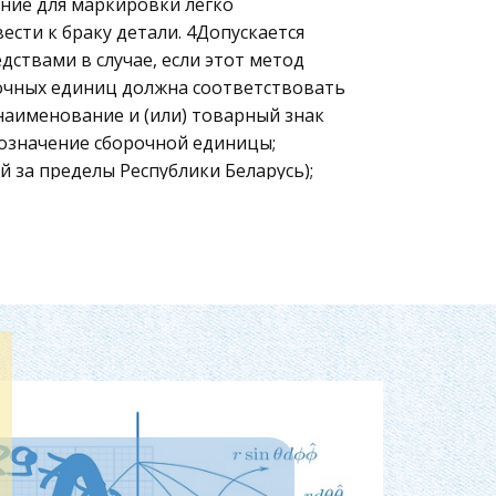
вание для маркировки легко
сти к браку детали. 4Допускается
ствами в случае, если этот метод
очных единиц должна соответствовать
наименование и (или) товарный знак
бозначение сборочной единицы;
й за пределы Республики Беларусь);
н ной продукции); -дату изготовления
онтроля.
мных составных частях сборочных
ах поверхности сборочных единиц.
ены технических требованиях
чае невозможности размещения
кается ее указывать на этикетке,
внутренний рынок сборочные единицы