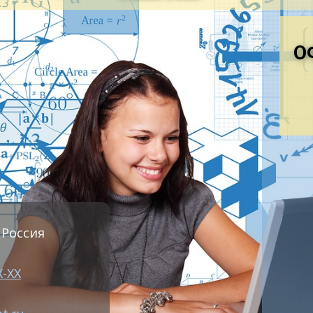
ования к языку маркировки сборочных единиц, поставл
русью СТБ 993. Требования к маркировке сборочных ед
О
приятия, устанавливают в нормативных документах пр
скается такие сборочные единицы маркировать тольк
роля'. 2 Маркировка краской 1 При маркировке краско
ых метода: – разноцветная маркировка марки материа
енно-цифрового обозначения.
оцветная маркировка марки материала производится с
емы качества. 2 Инструмент для маркировки – кисть КФК
усмотрено технической документацией. 3 Оборудование 
 не предусмотрено технической документацией . 4 Треб
 Россия
те согласно –инструкций по охране труда. 5 Маркируе
ховатости и твердости, покрытие (корка) может быть 
Х-ХХ
аиваться. 6 Маркировка производится в следующем поря
кой. 2) Излишки (капли) краски на кисти отжать о край 