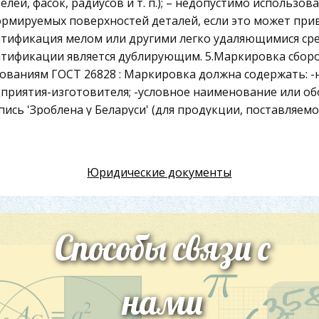
телей, фасок, радиусов и т. п.); – недопустимо использо
рмируемых поверхностей деталей, если это может приве
тификация мелом или другими легко удаляющимися сред
тификации является дублирующим. 5.Маркировка сбор
ованиям ГОСТ 26828 : Маркировка должна содержать: -
приятия-изготовителя; -условное наименование или о
пись 'Зроблена у Беларуси' (для продукции, поставляемо
к соответствия по РСТ Беларуси 915 (для сертифицирова
ледние две цифры года); - штамп службы технического к
Юридические документы
ировку следует располагать на видном месте на несье
иц.
скается нанесение маркировки частями на разных мест
Способы связи с
о и способ нанесения маркировки должны быть оговор
ежей. По согласованию с потребителем, а также в слу
ировки непосредственно на сборочных единицах , допус
нами
ке или упаковке. При поставке сборочных единиц на 
ируют на белорусском языке.