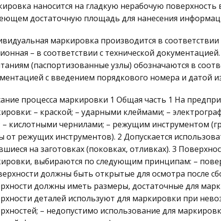
ировка наносится на гладкую нерабочую поверхность в
еющем достаточную площадь для нанесения информаци
видуальная маркировка производится в соответствии 
ионная – в соответствии с технической документацией.
таниям (паспортизованные узлы) обозначаются в соот
ментацией с введением порядкового номера и датой и
ание процесса маркировки 1 Общая часть 1 На предпр
ировки: – краской; – ударными клеймами; – электрогра
; – кислотными чернилами; – режущим инструментом (гр
ы от режущих инструментов). 2 Допускается использова
вшиеся на заготовках (поковках, отливках). 3 Поверхно
ировки, выбираются по следующим принципам: – повер
верхности должны быть открытые для осмотра после сбо
рхности должны иметь размеры, достаточные для марк
рхности деталей используют для маркировки при нев
рхностей; – недопустимо использование для маркиров