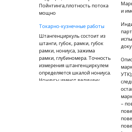
(государственное) право
Марк
Пойнтинга,плотность потока
зарубежных стран
и им
мощно
Муниципальное право
Инди
Токарно-кузнечные работы
России
парт
Штангенциркуль состоит из
Радиоэлектроника
испы
штанги, губок, рамки, губок
доку
Право
рамки, нониуса, зажима
Физкультура и Спорт
рамки, глубиномера. Точность
Опис
измерения штангенциркулем
История отечественного
марк
определяется шкалой нониуса.
государства и права
УТК)
Нониусы имеют величину
след
Технология
отсчета 0,1; 0
оста
Уголовное право
марк
Сколиоз
Охрана природы,
– по
Современный врач,
Экология,
пове
характеризуя состояние
Природопользование
пове
пациента, пользуется
пове
Военная кафедра