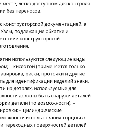
 месте, легко доступном для контроля
и без переносов.
с конструкторской документацией, а
 Узлы, подлежащие обкатке и
ветствии конструкторской
зготовления.
иятии используются следующие виды
фом; – кислотой (применяется только
авировка, риски, проточки и другие
ть для идентификации изделий знаки,
сти на деталях, используемые для
хности должны быть снаружи деталей;
рки детали (по возможности); –
ировки; – цилиндрические
озможности использования торцовых
ки переходных поверхностей деталей