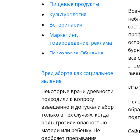
Пищевые продукты
Возн
Культурология
небл
Ветеринария
сост
проф
Маркетинг,
остр
товароведение, реклама
бурн
Психология, Общение,
все 
Человек
этом
Математика
Вред аборта как социальное
личн
явление
Финансовое право
Изме
Некоторые врачи древности
Музыка
подходили к вопросу
Чело
Международные
взвешенно и допускали аборт
обра
экономические и
только в тех случаях, когда
подг
валютно-кредитные
роды грозили опасностью
отношения
матери или ребенку. Не
Сейч
Конституционное
одобряет прерывания