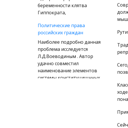
(государственное) право
Совр
беременности клятва
зарубежных стран
долж
Гиппократа,
мышл
Муниципальное право
Политические права
России
Рути
российских граждан
Радиоэлектроника
Наиболее подробно данная
Трад
Право
проблема исследуется
репр
Физкультура и Спорт
Л.Д.Воеводиным . Автор
удачно совместил
История отечественного
Сего
наименование элементов
государства и права
позв
системы конституцищнных
Технология
прав и обязанностей с
Клас
Уголовное право
основанием приведенной
ходе
классификации. Ученый
пона
Охрана природы,
Экология,
Социальная динамика и ее
Прим
Природопользование
проявления в общественных
Военная кафедра
Сейч
изменениях и процессах