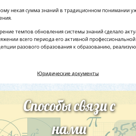
ому некая сумма знаний в традиционном понимании уж
ения.
рение темпов обновления системы знаний сделало акту
яжении всего периода его активной профессиональной 
епции разового образования к образованию, реализую
века. Оно становится более коротким, ориентированны
зовательная программа индивида охватывает не толь
Юридические документы
иями, но и формирование у него уровня образованнос
тироваться к новым видам деятельности и соответст
ое место в системе непрерывного образования принад
Способы связи с
зовательную деятельность осуществляет сеть постоян
дарственных и частных учебных заведений, что являет
нами
еменного этапа научно-технической революции.