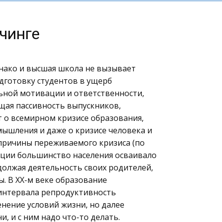
чинге
нако и высшая школа не вызывает
дготовку студентов в ущерб
ьной мотивации и ответственности,
щая пассивность выпускников,
т о всемирном кризисе образования,
мышления и даже о кризисе человека и
причины переживаемого кризиса (по
зации большинство населения осваивало
олжая деятельность своих родителей,
. В ХХ-м веке образование
 интервала репродуктивность
нение условий жизни, но далее
, и с ним надо что-то делать.