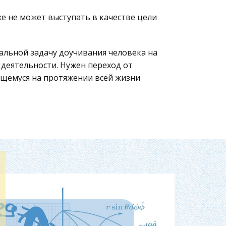
е не может выступать в качестве цели
альной задачу доучивания человека на
деятельности. Нужен переход от
щемуся на протяжении всей жизни
м на нужды человека.
ко овладевание им специальными
ти, дающего возможность
вующим им средствам коммуникации.
лежит и последипломному обучению.
но структурно изменяющихся
ся объективной необходимостью