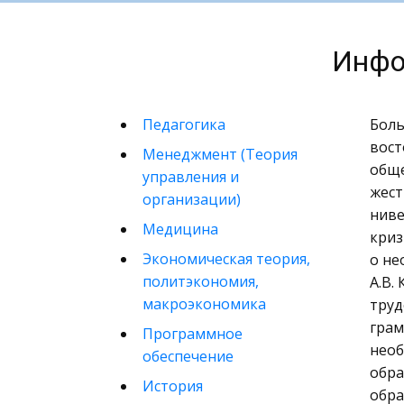
Инфо
Педагогика
Боль
вост
Менеджмент (Теория
обще
управления и
жест
организации)
ниве
Медицина
криз
Экономическая теория,
о не
политэкономия,
А.В.
макроэкономика
труд
грам
Программное
необ
обеспечение
обра
История
обра