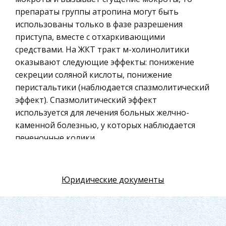
Искусство
препараты группы атропина могут быть
использованы только в фазе разрешения
Физкультура и Спорт, Здоровье
приступа, вместе с отхаркивающими
Гражданская оборона
средствами. На ЖКТ тракт м-холинолитики
Геология
оказывают следующие эффекты: понижение
секреции соляной кислоты, понижение
Религия
перистальтики (наблюдается спазмолитический
Уголовный процесс
эффект). Спазмолитический эффект
Таможенное право
используется для лечения больных желчно-
каменной болезнью, у которых наблюдается
Международное частное право
печеночные колики.
Архитектура
Политология, Политистория
Эффект понижения секреции желудочного сока
используется при лечении больных с язвенной
Материаловедение
Юридические документы
болезнью желудка и двенадцатиперстной
Компьютеры, Программирование
кишки.
Экскурсии и туризм
Однако противопоказаны м-холинолитики при
История политических и правовых учений