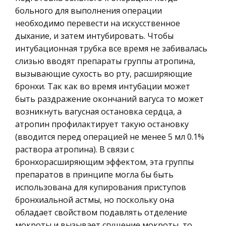
руками — выдох. Повторите 8—10 раз, с движе
Ценные бумаги
больного для выполнения операции
нием глаз 4—5 раз. Разъединить руки, опустить,
необходимо перевести на искусственное
Гражданское право
и. п. — выдох. Повт
дыхание, и затем интубировать. Чтобы
Трудовое право
интубационная трубка все время не забивалась
Новая экономическая политика (HЭП)
История государства и права зарубежных
слизью вводят препараты группы атропина,
Выполнит она только первую часть этой
стран
вызывающие сухость во рту, расширяющие
исторической задачи, и тогда создание
бронхи. Так как во время интубации может
Транспорт
рыночного механизма перейдет в руки
быть раздражение окончаний вагуса то может
Банковское дело и кредитование
общественно-политических сил,
возникнуть вагусная остановка сердца, а
ориентирующихся на полную приватизацию
Здоровье
атропин профилактирует такую остановку
государственной соб
(вводится перед операцией не менее 5 мл 0.1%
Астрономия
раствора атропина). В связи с
Биржевое дело
бронхорасширяющим эффектом, эта группы
Биология
препаратов в принципе могла бы быть
использована для купирования приступов
Экономико-математическое
бронхиальной астмы, но поскольку она
моделирование
обладает свойством подавлять отделение
Российское предпринимательское право
мокроты и вызывает сгущение мокроты, то