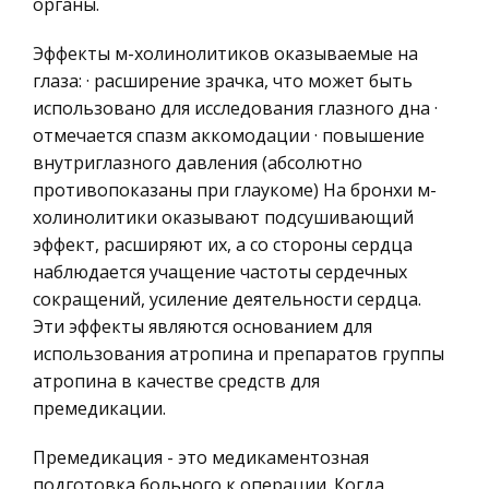
органы.
Сущность проблемы заключается в том, что
География, Экономическая география
первые политические партии создавались
Литература, Лингвистика
Эффекты м-холинолитиков оказываемые на
около двух веков назад в определенных
глаза: · расширение зрачка, что может быть
Техника
социально-политических условиях того
использовано для исследования глазного дна ·
времени и были нацелены на решение проблем
Бухгалтерский учет
отмечается спазм аккомодации · повышение
об
Налоговое право
внутриглазного давления (абсолютно
противопоказаны при глаукоме) На бронхи м-
Шум и его влияние на организм человека
Экологическое право
холинолитики оказывают подсушивающий
Действие его на организм человека связано
Физика
эффект, расширяют их, а со стороны сердца
главным образом с применением нового,
Теория государства и права
наблюдается учащение частоты сердечных
высокопроизводительного оборудования, с
сокращений, усиление деятельности сердца.
Компьютерные сети
механизацией и автоматизацией трудовых
Эти эффекты являются основанием для
процессов: переходом на большие скорости
Философия
использования атропина и препаратов группы
Программирование, Базы данных
атропина в качестве средств для
Комплекс основной гимнастики с
премедикации.
Правоохранительные органы
близорукостью 3—6 диоптрий
Конституционное (государственное) право
Соединяя кисти тыль ной стороной, поднять
Премедикация - это медикаментозная
России
руки вверх и по тянуться всем телом вверх за
подготовка больного к операции. Когда