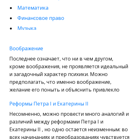
Математика
Финансовое право
Музыка
Международные экономические и валютно-
кредитные отношения
Воображение
Конституционное (государственное) право
Последнее означает, что ни в чем другом,
зарубежных стран
кроме воображения, не проявляется идеальный
и загадочный характер психики. Можно
Муниципальное право России
предполагать, что именно воображение,
Радиоэлектроника
желание его поныть и объяснить привлекло
Право
Реформы Петра I и Екатерины II
Физкультура и Спорт
Несомненно, можно провести много аналогий и
История отечественного государства и
различий между реформами Петра I и
права
Екатерины II , но одно остается неизменным: во
Технология
всех начинаниях и преобразованиях чувствуется