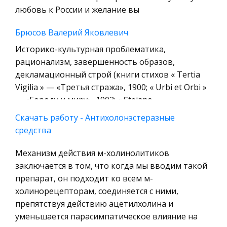
Уголовное право
любовь к России и желание вы
Охрана природы, Экология,
Брюсов Валерий Яковлевич
Природопользование
Историко-культурная проблематика,
Военная кафедра
рационализм, завершенность образов,
Социология
декламационный строй (книги стихов « Tertia
Vigilia » — «Третья стража», 1900; « Urbi et Orbi »
Страховое право
— «Городу и миру», 1903; « Stejano
Компьютеры и периферийные устройства
Скачать работу - Антихолонэстеразные
Военное дело
Операции в вентральной области шеи
средства
Экономика и Финансы
Эластичная, легко собирающаяся в складки
кожа. Подкожная клетчатка. В ней проходят
Механизм действия м-холинолитиков
Химия
ветви шейных нервов, густая сеть кровеносных
заключается в том, что когда мы вводим такой
Металлургия
и лимфатических капилляров. Поверхностная
препарат, он подходит ко всем м-
Микроэкономика, экономика предприятия,
двухлистковая фасция с залег
холинорецепторам, соединяется с ними,
предпринимательство
препятствуя действию ацетилхолина и
Партии в политической системе России
уменьшается парасимпатическое влияние на
Историческая личность