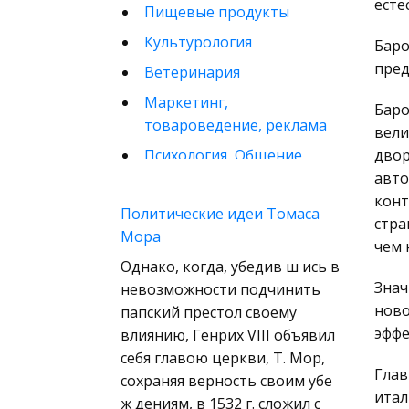
есте
Пищевые продукты
Культурология
Баро
пред
Ветеринария
Маркетинг,
Баро
товароведение, реклама
вели
Психология, Общение,
двор
Человек
авто
конт
Математика
Политические идеи Томаса
стра
Мора
Финансовое право
чем 
Однако, когда, убедив ш ись в
Музыка
Знач
невозможности подчинить
Международные
ново
папский престол своему
экономические и
эффе
влиянию, Генрих VIII объявил
валютно-кредитные
себя главою церкви, Т. Мор,
отношения
Глав
сохраняя верность своим убе
Конституционное
итал
ж дениям, в 1532 г. сложил с