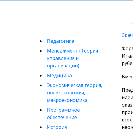
Скач
Педагогика
Форм
Менеджмент (Теория
Итал
управления и
рубе
организации)
Медицина
Вмес
Экономическая теория,
Пред
политэкономия,
идеи
макроэкономика
оказ
Программное
прои
обеспечение
всех
История
неож