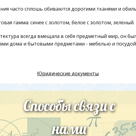
ния часто сплошь обиваются дорогими тканями и обил
овая гамма: синее с золотом, белое с золотом, зеленый.
тектура всегда вмещала в себя предметный мир, он был
ами дома и бытовыми предметами - мебелью и посудой -
ь. Была органична связь предмета и скульптуры, живопи
тектура барокко Для архитектуры барокко (Л. Бернини, 
ии) характерны пространственный размах, слитность, т
Юридические документы
олинейных форм.
изия чувств, внутренняя напряженность, динамичное д
Способы связи с
ктерными чертами образного содержания произведени
тектурные композиции теряют черты гармонического р
яженным, круг - эллипсом, квадрат - прямоугольником,
нами
сть и четкость уравновешенных пропорций - сложными