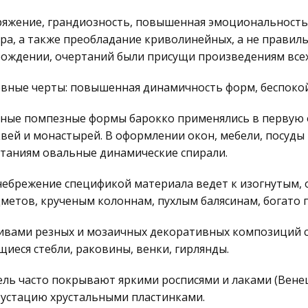
яжение, грандиозность, повышенная эмоциональность
ра, а также преобладание криволинейных, а не правиль
ождении, очертаний были присущи произведениям всех 
вные черты: повышенная динамичность форм, беспоко
ые помпезные формы барокко применялись в первую о
вей и монастырей. В оформлении окон, мебели, посуды
таниям овальные динамические спирали.
ебрежение спецификой материала ведет к изогнутым, 
метов, крученым колоннам, пухлым балясинам, богато
вами резных и мозаичных декоративных композиций с
иеся стебли, раковины, венки, гирлянды.
ль часто покрывают яркими росписями и лаками (Венеци
устацию хрустальными пластинками.