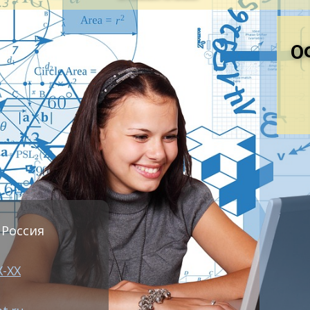
ением масс, многообразием пропорций. При этом ирра
торыми рациональными чертами, явившимися следстви
О
тижений
научной мысли.
ния искусства в чем-то созвучны исканиям науки. В иску
жение сокрушающие привычные представления о мире
онечности Вселенной: единичное целостное, завершенно
ерывности развития, движению в «бесконечность». Ра
хитектуре барокко в господстве оси, симметрии, волев
олее ярко черты барокко в архитектуре характеризуют
 Россия
лицизм уделяет особое внимание. Их плану, как правил
ликальность.
Х-ХХ
озиции придается фронтально-осевой характер с силь
инным развитием внутреннего пространства.