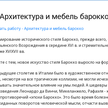
Архитектура и мебель барокк
ать работу - Архитектура и мебель барокко
ирование исторического стиля Барокко, прежде всего, 
ьянского Возрождения в середине XVI в. и стремитель
же XVIXVII вв.
те с тем, новое искусство стиля Барокко выросло на ф
ыдущее столетие в Италии было в художественном отн
, несмотря на все трагические коллизии, не могли исче
ывать значительное влияние на умы людей. А шедевры 
зведения Леонардо да Винчи, Микеланжело, Рафаэля - к
 противоречий «эпохи Барокко». Это было время болез
иданных поворотов человеческой мысли, отчасти вызв