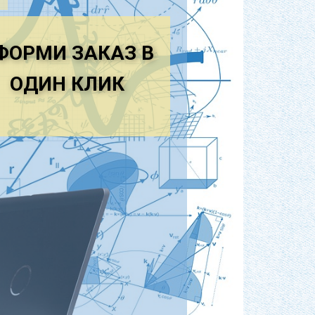
циональность форм сочетается с
ем отражения в искусстве новейших
ФОРМИ ЗАКАЗ В
ОДИН КЛ​ИК
сстве, в частности, нашли косвенное
 идеи Джордано Бруно о
е, статичное стало уступать место
циональное единоначалие выразилось
ого принципа.
 храмы, строительству которых
о, возвращается средневековая
ным акцентом на главном фасаде и