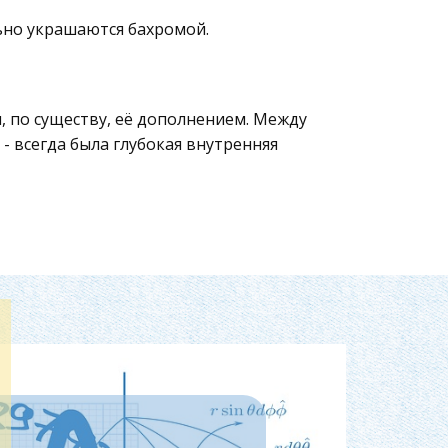
ьно украшаются бахромой.
, по существу, её дополнением. Между
 всегда была глубокая внутренняя
си.
Ф. Борромини в Италии, Ф. Растрелли в
екучесть сложных, обычно
вижение форм становятся
й.
авновесия: центрическое сменяется
 стабильность композиционного строя,
 ритмическими построениями,