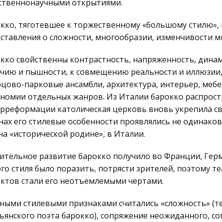
ственнонаучными открытиями.
кко, тяготевшее к торжественному «большому стилю», 
ставления о сложности, многообразии, изменчивости м
кко свойственны контрастность, напряженность, динам
чию и пышности, к совмещению реальности и иллюзии, 
цово-парковые ансамбли, архитектура, интерьер, мебе
номии отдельных жанров. Из Италии барокко распростра
рреформации католическая церковь вновь укрепила св
нах его стилевые особенности проявлялись не одинаково
на «исторической родине», в Италии.
ительное развитие барокко получило во Франции, Гер
го стиля было поразить, потрясти зрителей, поэтому 
ктов стали его неотъемлемыми чертами.
ными стилевыми признаками считались «сложность» (те
ьянского поэта барокко), сопряжение неожиданного, со