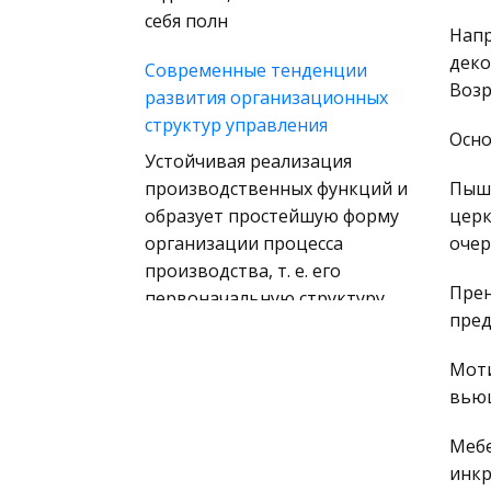
(государственное) право
себя полн
Напр
зарубежных стран
деко
Современные тенденции
Муниципальное право
Возр
развития организационных
России
структур управления
Осно
Радиоэлектроника
Устойчивая реализация
Право
производственных функций и
Пышн
Физкультура и Спорт
образует простейшую форму
церк
организации процесса
очер
История отечественного
производства, т. е. его
государства и права
Прен
первоначальную структуру,
Технология
пред
существующую еще в
Уголовное право
скрытом состоянии. Основой
Моти
этого я
Охрана природы,
вьющ
Экология,
Семья в жизни женщины
Природопользование
Мебе
Созданию семьи
инкр
Военная кафедра