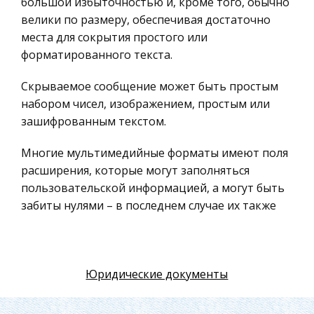
единицу наносят об
большой избыточностью и, кроме того, обычно
Российское предпринимательское право
велики по размеру, обеспечивая достаточно
Искусство
места для сокрытия простого или
форматированного текста.
Физкультура и Спорт, Здоровье
Гражданская оборона
Скрываемое сообщение может быть простым
набором чисел, изображением, простым или
Геология
зашифрованным текстом.
Религия
Уголовный процесс
Многие мультимедийные форматы имеют поля
расширения, которые могут заполняться
Таможенное право
пользовательской информацией, а могут быть
Международное частное право
забиты нулями – в последнем случае их также
Архитектура
можно использовать для хранения и передачи
информации.
Политология, Политистория
Материаловедение
Однако этот наивный способ не только не
Юридические документы
обеспечивает требуемого уровня секретности,
Компьютеры, Программирование
но и не может прятать значительные объемы