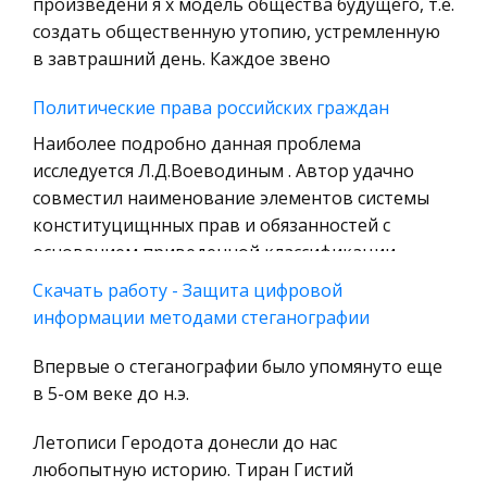
произведени я х модель общества будущего, т.е.
Технология
создать общественную утопию, устремленную
Уголовное право
в завтрашний день. Каждое звено
Охрана природы, Экология,
Политические права российских граждан
Природопользование
Наиболее подробно данная проблема
Военная кафедра
исследуется Л.Д.Воеводиным . Автор удачно
Социология
совместил наименование элементов системы
конституцищнных прав и обязанностей с
Страховое право
основанием приведенной классификации.
Компьютеры и периферийные устройства
Ученый
Скачать работу - Защита цифровой
Военное дело
информации методами стеганографии
Сводная консолидированная бухгалтерская
Экономика и Финансы
отчетность (Российский опыт и МСФО)
Впервые о стеганографии было упомянуто еще
Химия
Содержание:
в 5-ом веке до н.э.
Металлургия
Введение…………………………………………………………..….2 1.
Микроэкономика, экономика предприятия,
Летописи Геродота донесли до нас
Понятие бухгалтерской отчетности, ее значение
предпринимательство
любопытную историю. Тиран Гистий
и виды……3 2. Пользователи бухгалтерской