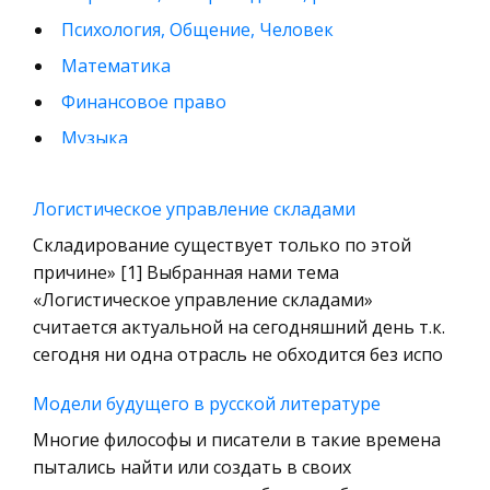
Психология, Общение, Человек
Математика
Финансовое право
Музыка
Международные экономические и валютно-
кредитные отношения
Логистическое управление складами
Конституционное (государственное) право
Складирование существует только по этой
зарубежных стран
причине» [1] Выбранная нами тема
«Логистическое управление складами»
Муниципальное право России
считается актуальной на сегодняшний день т.к.
Радиоэлектроника
сегодня ни одна отрасль не обходится без испо
Право
Модели будущего в русской литературе
Физкультура и Спорт
Многие философы и писатели в такие времена
История отечественного государства и
пытались найти или создать в своих
права