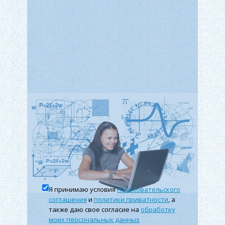
Налоги
обычный человек, в силу своего анатомического
строения не может заметить разницы между
исходной и модифицированной информацией.
2 Сообщение
1 КОНТЕЙНЕР
А
2 Сообщение
B
3 КОНТЕЙНЕР С сообщением
Я принимаю условия
пользовательского
соглашения
и
политики приватности
, а
также даю свое согласие на
обработку
моих персональных данных