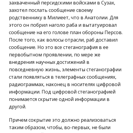
захваченный персидскими войсками в Сузах,
отчетности и сроки ее представления.
Историческая личность
захотел послать сообщение своему
…………………………………………………………………….
География, Экономическая география
родственнику в Милиеет, что в Анатолии. Для
Литература, Лингвистика
Реклама в бизнесе, планирование рекламной
этого он побрил наголо раба и вытатуировал
кампании
сообщение на его голове план обороны Персов.
Техника
После того, как волосы отрасли, раб доставил
Необходимость в разработке рекламной
Бухгалтерский учет
сообщение. Но это все стеганография в ее
кампании возникает при выходе на новый
Налоговое право
первобытном проявлении, по мере же
рынок предложений новой продукции,
внедрения научных достижений в
Экологическое право
значительном изменении рыночной ситуации,
повседневную жизнь, элементы стеганографии
коррекции имиджа. Также актуальна в
Физика
стали появляться в телеграфных сообщениях,
настоящее в
Теория государства и права
радиограммах, наконец в носителях цифровой
информации. Под цифровой стеганографией
Особенности функциональных и
Компьютерные сети
понимается скрытие одной информации в
дисфункциональных семей
Философия
другой.
Курсовая работа на тему: Особенности
Программирование, Базы данных
функциональной и дисфункциональной семей.
Причем сокрытие это должно реализоваться
Правоохранительные органы
Выполнила студентка группа СП2-2 Шевченко
таким образом, чтобы, во-первых, не были
Вероника научный руководитель старший
Конституционное (государственное) право