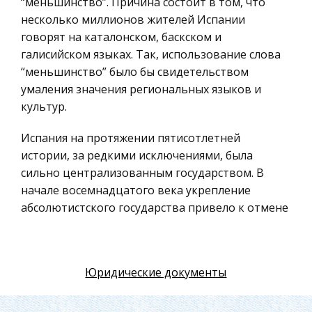
“меньшинство”. Причина состоит в том, что
Российское предпринимательское право
несколько миллионов жителей Испании
Искусство
говорят на каталонском, баскском и
галисийском языках. Так, использование слова
Физкультура и Спорт, Здоровье
“меньшинство” было бы свидетельством
Гражданская оборона
умаления значения региональных языков и
Геология
культур.
Религия
Испания на протяжении пятисотлетней
Уголовный процесс
истории, за редкими исключениями, была
сильно централизованным государством. В
Таможенное право
начале восемнадцатого века укрепление
Международное частное право
абсолютистского государства привело к отмене
Архитектура
ряда государственных институтов, которые
ранее были переданы регионам, особенно
Политология, Политистория
Каталонии.
Материаловедение
Юридические документы
Компьютеры, Программирование
Попытки укрепить демократию в Испании были
сделаны с помощью федеративных проектов,