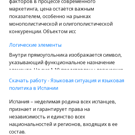
факторов в процессе современного
Технология
маркетинга, цена остаётся важным
Уголовное право
показателем, особенно на рынках
монополистической и олигополистической
Охрана природы, Экология,
конкуренции. Объектом исс
Природопользование
Военная кафедра
Логические элементы
Социология
Внутри прямоугольника изображается символ,
указывающий функциональное назначение
Страховое право
элемента. На рис.1 10 представлены логические
Компьютеры и периферийные устройства
элементы, реализующие рассмотренные в п.2.2.
Скачать работу - Языковая ситуация и языковая
Военное дело
функции. Там же представлены
политика в Испании
Экономика и Финансы
Анализ рынка бухгалтерских и аналитических
Испания – неделимая родина всех испанцев,
Химия
программ
признает и гарантирует права на
Металлургия
Напротив, отсутствие достоверных данных
независимость и единство всех
Микроэкономика, экономика предприятия,
может привести к неверному управленческому
национальностей и регионов, входящих в ее
предпринимательство
решению и, как следствие, к серьезным
состав.