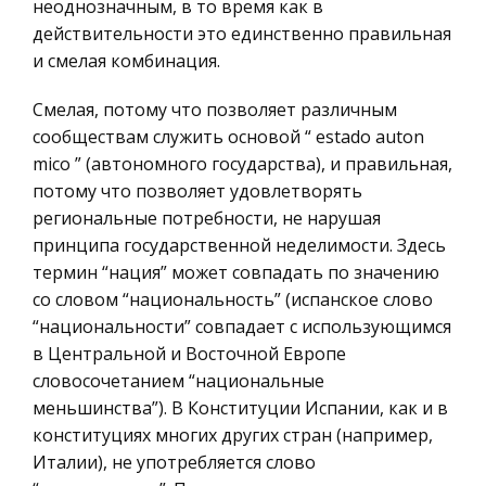
неоднозначным, в то время как в
России
действительности это единственно правильная
Киевское метро
Ценные бумаги
и смелая комбинация.
Населення Лондона все частіше користувалось
Гражданское право
саме цим засобом пересування, і за небачено
Смелая, потому что позволяет различным
Трудовое право
короткий час потік пасажирів метро збільшився
сообществам служить основой “ еstado auton
настільки, що перевершив найбільш
mico ” (автономного государства), и правильная,
История государства и права зарубежных
оптимістичні сподівання. В насту
потому что позволяет удовлетворять
стран
региональные потребности, не нарушая
Транспорт
Роль СССР в становлении новой немецкой
принципа государственной неделимости. Здесь
государственности в 1945-1949 годах
Банковское дело и кредитование
термин “нация” может совпадать по значению
Предмет-история Отечества. Роль СССР в
со словом “национальность” (испанское слово
Здоровье
становлении новой немецкой
“национальности” совпадает с использующимся
Астрономия
государственности в 1945-1949 гг. Выполнил:
в Центральной и Восточной Европе
Биржевое дело
ученик 9 ”В” класса Лийв Вячеслав.
словосочетанием “национальные
Руководитель: учитель истории Мальшакова
меньшинства”). В Конституции Испании, как и в
Биология
Н.Н. ( I кат
конституциях многих других стран (например,
Экономико-математическое
Италии), не употребляется слово
моделирование