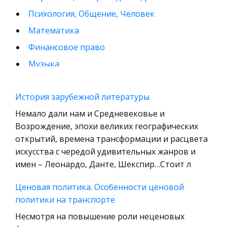
Психология, Общение, Человек
Математика
Финансовое право
Музыка
Международные экономические и валютно-
кредитные отношения
История зарубежной литературы
Конституционное (государственное) право
Немало дали нам и Средневековье и
зарубежных стран
Возрождение, эпохи великих географических
открытий, времена трансформации и расцвета
Муниципальное право России
искусства с чередой удивительных жанров и
Радиоэлектроника
имен – Леонардо, Данте, Шекспир…Стоит л
Право
Ценовая политика. Особенности ценовой
Физкультура и Спорт
политики на транспорте
История отечественного государства и
Несмотря на повышение роли неценовых
права