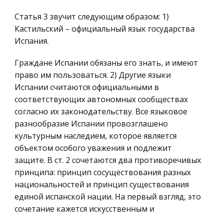
убыткам. Внедрение бухгалтерских пакетов и
Историческая личность
Статья 3 звучит следующим образом: 1)
аналитических программ позволяет ав
География, Экономическая география
Кастильский – официальный язык государства
Литература, Лингвистика
Брюшной тиф и паратиф А и В
Испания.
Техника
Зачастую без соответствующего медицинского
Граждане Испании обязаны его знать, и имеют
контроля осуществляется отправка детей на
Бухгалтерский учет
право им пользоваться. 2) Другие языки
оздоровление в эпиднеблагополучные районы,
Испании считаются официальными в
Налоговое право
отправка и встреча вахтовых бригад, групп
соответствующих автономных сообществах
Экологическое право
специалистов, работающих в неб
согласно их законодательству. Все языковое
Физика
разнообразие Испании провозглашено
Изображение русского национального
культурным наследием, которое является
Теория государства и права
характера в произведениях Н.С. Лескова и И.А.
объектом особого уважения и подлежит
Гончарова
Компьютерные сети
защите. В ст. 2 сочетаются два противоречивых
Петровск 2004 г. Содержание TOC o '1-3' h z
Философия
принципа: принцип сосуществования разных
Вступление . PAGEREF _Toc72160073 h 3
Программирование, Базы данных
национальностей и принцип существования
Обломовщина . PAGEREF _Toc72160074 h 3 1)
единой испанской нации. На первый взгляд, это
Правоохранительные органы
Характер Обломова. 2) Андрей Штольц как
сочетание кажется искусственным и
антипод Обломова. 3) Н. А. Добролюб
Конституционное (государственное) право