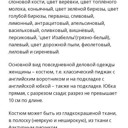
Программирование, Базы данных
слоновой кости, цвет верёвки, цвет топлёного
Долгое время считалось: все это дела
молока, коньячный, цвет зелёной бирюзы, цвет
Правоохранительные органы
деликатные, внутри - семейные... Но слишком
голубой бирюзы, перванш, сливовый,
тягостны и обширны последствия такого
Конституционное (государственное) право
лимонный, антрацитовый, апельсиновый,
насилия. Слишком широко и глубоко они
России
васильковый, оливковый, вишнёвый,
отзываются на судьбах взрослых и детей, чт
Ценные бумаги
персиковый, 'цвет Изабеллы'(грязно-белый),
палевый, цвет дорожной пыли, фиолетовый,
Гражданское право
ГОСЫ для "Менеджмент организации" спец.
лиловый и сиреневый.
"Гостиничный и турбизнес"
Трудовое право
Источник представляет собой форму
История государства и права зарубежных
Основной вид повседневной деловой одежды
выражения норм трудового права, и эта форма
стран
женщины – костюм, т.е. классический пиджак с
может быть различной в зависимости от того,
английским воротником и на подкладке с
Транспорт
какой орган издает нормативный акт. Система
английской юбкой – также на подкладке. Юбка
Банковское дело и кредитование
источников трудового права включа
прямая, с разрезом сзади; разрез не превышает
Здоровье
10 см по длине.
Электропривод
Астрономия
Могучие машины добывают из недр земли
Костюм может быть из гладкокрашеной ткани,
Биржевое дело
миллионы тонн угля, руды, нефти. Мощные
в полоску (неяркую и неширокую), из ткани с
электростанции вырабатывают миллиарды
фактурным рисунком.
Биология