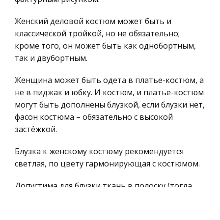
киловатт-часов электроэнергии. Тысячи фабрик
Экономико-математическое
Женский деловой костюм может быть и
и заводов изготавливают одежду, радио
моделирование
классической тройкой, но не обязательно;
Российское предпринимательское право
кроме того, он может быть как однобортным,
так и двубортным.
Искусство
Физкультура и Спорт, Здоровье
Женщина может быть одета в платье-костюм, а
не в пиджак и юбку. И костюм, и платье-костюм
Гражданская оборона
могут быть дополнены блузкой, если блузки нет,
Геология
фасон костюма – обязательно с высокой
Религия
застёжкой.
Уголовный процесс
Блузка к женскому костюму рекомендуется
Таможенное право
светлая, по цвету гармонирующая с костюмом.
Международное частное право
Допустима для блузки ткань в полоску (тогда
Архитектура
костюм должен быть из гладкокрашеной
Политология, Политистория
ткани), горошек, клетку.