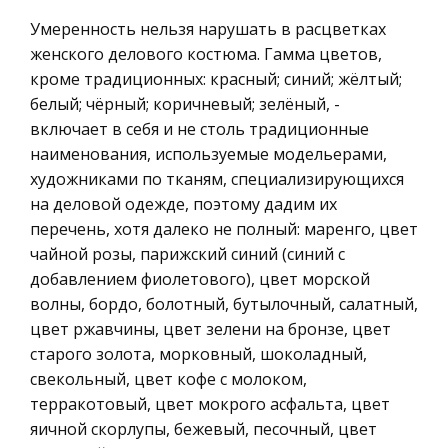
Гидрогеология. Построение разреза по
Микроэкономика, экономика предприятия,
Умеренность нельзя нарушать в расцветках
скважинам
предпринимательство
женского делового костюма. Гамма цветов,
кроме традиционных: красный; синий; жёлтый;
Геологическая карта отражает строение только
Историческая личность
белый; чёрный; коричневый; зелёный, -
верхних частей коры и поэтому является
География, Экономическая география
включает в себя и не столь традиционные
двухмерным плоскостным изображением
Литература, Лингвистика
наименования, используемые модельерами,
трёхмерных объёмных тел - пластов горных
художниками по тканям, специализирующихся
пород. Для чтения геологической карты н
Техника
на деловой одежде, поэтому дадим их
Бухгалтерский учет
Правовое регулирование оборота земель
перечень, хотя далеко не полный: маренго, цвет
Налоговое право
промышленности
чайной розы, парижский синий (синий с
добавлением фиолетового), цвет морской
Экологическое право
Первая отвечает на вопрос о том, по какому
волны, бордо, болотный, бутылочный, салатный,
признаку идентифицировать земли
Физика
цвет ржавчины, цвет зелени на бронзе, цвет
промышленности как объекты гражданских
Теория государства и права
старого золота, морковный, шоколадный,
прав. Вторая касается уровня нормативных
свекольный, цвет кофе с молоком,
Компьютерные сети
актов, в которых могут быть названы обстояте
терракотовый, цвет мокрого асфальта, цвет
Философия
яичной скорлупы, бежевый, песочный, цвет
Дети из неблагополучных семей