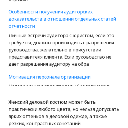
История отечественного государства и
Особенности получения аудиторских
права
доказательств в отношении отдельных статей
Технология
отчетности
Уголовное право
Личные встречи аудитора с юристом, если это
требуется, должны происходить с разрешения
Охрана природы, Экология,
руководства, желательно в присутствии
Природопользование
представителя клиента. Если руководство не
Военная кафедра
дает разрешения аудитору на обра
Социология
Мотивация персонала организации
Страховое право
Человек выходит за пределы биологических
Компьютеры и периферийные устройства
нужд и социальных ролей, преодолевает
Военное дело
ситуативность своего поведения именно
Женский деловой костюм может быть
Экономика и Финансы
благодаря суждению, воображению и
практически любого цвета, но нельзя допускать
символизации. С их помощью он строит не
ярких оттенков в деловой одежде, а также
Химия
только ка
резких, контрастных сочетаний.
Металлургия