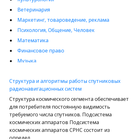
Ветеринария
Маркетинг, товароведение, реклама
Психология, Общение, Человек
Математика
Финансовое право
Музыка
Международные экономические и валютно-
кредитные отношения
Структура и алгоритмы работы спутниковых
радионавигационных систем
Конституционное (государственное) право
зарубежных стран
Структура космического сегмента обеспечивает
для потребителя постоянную видимость
Муниципальное право России
требуемого числа спутников. Подсистема
Радиоэлектроника
космических аппаратов Подсистема
Право
космических аппаратов СРНС состоит из
определ
Физкультура и Спорт