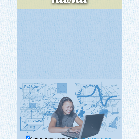
Теория систем управления
официальности.
Государственное регулирование, Таможня,
Отдельно следует сказать о чёрном цвете для
Налоги
делового костюма женщины. Чёрный цвет для
женских деловых повседневных костюмов был
вполне приемлемым буквально до последнего
времени.
Сейчас можно наблюдать, как чёрный деловой
женский костюм тоже постепенно вытесняется
из числа вполне допустимых как деловая
одежда на каждый день, оставаясь только
одеждой для вечера, с той лишь разницей, что
современная деловая женщина оденет чёрный
костюм на деловую конференцию, на
совещание, где она собирается выступить с
важным предложением, на заседание совета
директоров или учёного совета, на защиту
Я принимаю условия
пользовательского