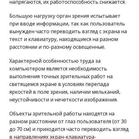
Компьютерные сети
напрягаются, их работоспособность снижается.
Автомобиль и его строение
Философия
Большую нагрузку орган зрения испытывает
Трансмиссия состоит из сцепления, коробки
Программирование, Базы данных
при вводе информации, так как пользователь
передач, главной и карданной передач,
вынужден часто переводить взгляд с экрана на
Правоохранительные органы
дифференциала. Главная передача,
текст и клавиатуру, находящиеся на разном
дифференциал и полуоси расположены в кожухе
Конституционное (государственное) право
расстоянии и по-разному освещенные.
заднего ведущего моста. Сцепление предназ
России
Ценные бумаги
Характерной особенностью труда за
Исследование работы РПЗУ
компьютером является необходимость
Гражданское право
Основным режимом работы ППЗУ также
выполнения точных зрительных работ на
Трудовое право
является режим считывания информации.
светящемся экране в условиях перепада
Исследуемые в настоящей работе РПЗУ
История государства и права зарубежных
яркостей в поле зрения, наличии мельканий,
сохраняют информацию при отключении
стран
неустойчивости и нечеткости изображения.
источников питания, а также допускают
Транспорт
возможность ее м
Объекты зрительной работы находятся на
Банковское дело и кредитование
разном расстоянии от глаз пользователя (от 30
Назначение дорожного сервиса
до 70 см) и приходится часто переводить взгляд
Здоровье
Службы дорожного сервиса и их назначение
в направлениях экран-клавиатура-