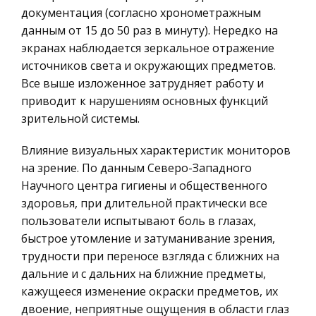
Астрономия
Дорожный сервис – это отрасль хозяйственной
документация (согласно хронометражным
Биржевое дело
деятельности, связанная с удовлетворением
данным от 15 до 50 раз в минуту). Нередко на
потребностей людей – пользователей
экранах наблюдается зеркальное отражение
Биология
автомобильного транспорта. В самом общ
источников света и окружающих предметов.
Экономико-математическое
Все выше изложенное затрудняет работу и
моделирование
приводит к нарушениям основных функций
Российское предпринимательское право
зрительной системы.
Искусство
Влияние визуальных характеристик мониторов
Физкультура и Спорт, Здоровье
на зрение. По данным Северо-Западного
Гражданская оборона
Научного центра гигиены и общественного
здоровья, при длительной практически все
Геология
пользователи испытывают боль в глазах,
Религия
быстрое утомление и затуманивание зрения,
Уголовный процесс
трудности при переносе взгляда с ближних на
дальние и с дальних на ближние предметы,
Таможенное право
кажущееся изменение окраски предметов, их
Международное частное право
двоение, неприятные ощущения в области глаз