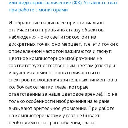
или жидкокристаллические (ЖК). Усталость глаз
формирование финансовых ресурсов. Пункт III
Химия
при работе с мониторами
Состоит из методики анализ
Металлургия
Изображение на дисплее принципиально
Перспективы развития физической культуры и
Микроэкономика, экономика предприятия,
отличается от привычных глазу объектов
спорта в современной России
предпринимательство
наблюдения - оно светится; состоит из
Создание новой государственной системы
дискретных точек; оно мерцает, т. е. эти точки с
Историческая личность
руководства физической культурой и спортом в
определенной частотой зажигаются и гаснут;
География, Экономическая география
стране началось с образования Комитета
цветное компьютерное изображение не
Литература, Лингвистика
содействия олимпийскому движению при
соответствует естественным цветам (спектры
Правительстве Российской Федерации, утве
излучения люминофоров отличаются от
Техника
спектров поглощения зрительных пигментов в
Бухгалтерский учет
Мониторинг кредитов, его цель и задачи
колбочках сетчатки глаза, которые
Налоговое право
ответственны за наше цветовое зрение). Но не
Наблюдение за кредитами особенно важно на
Экологическое право
только особенности изображения на экране
этапе их погашения или когда они становятся
вызывают зрительное утомление. При работе
просроченными, или же в случае нарушения
Физика
на компьютере часами у глаз не бывает
установленных кредитным договором условий
Теория государства и права
необходимых фаз расслабления, глаза
минимальной суммы залога или ве