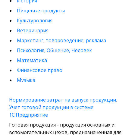
История
Пищевые продукты
Культурология
Ветеринария
Маркетинг, товароведение, реклама
Психология, Общение, Человек
Математика
Финансовое право
Музыка
Международные экономические и валютно-
кредитные отношения
Нормирование затрат на выпуск продукции.
Учет готовой продукции в системе
Конституционное (государственное) право
1С:Предприятие
зарубежных стран
Готовая продукция - продукция основных и
Муниципальное право России
вспомогательных цехов, предназначенная для