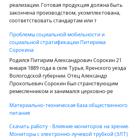
Радиоэлектроника
реализации. Готовая продукция должна быть
Право
закончена производством, укомплектована,
соответствовать стандартам или т
Физкультура и Спорт
История отечественного государства и
Проблемы социальной мобильности и
права
социальной стратификации Питирима
Технология
Сорокина
Уголовное право
Родился Питирим Александрович Сорокин 21
января 1889 года в селе Турья, Яренского уезда
Охрана природы, Экология,
Вологодской губернии. Отец Александр
Природопользование
Прокопьевич Сорокин был странствующим
Военная кафедра
ремесленником и занимался церковно-ре
Социология
Материально-техническая база общественного
Страховое право
питания
Компьютеры и периферийные устройства
Работа состоит из следующих частей: Пункт I
Скачать работу - Влияние мониторов на зрение.
Военное дело
Содержит в себе основные понятия, формулы и
Мониторы с электронно-лучевой трубкой (ЭЛТ)
Экономика и Финансы
основные задачи. Пункт II Включает в себя