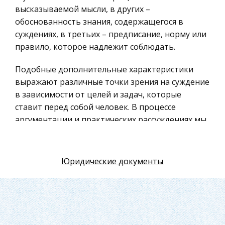
Физкультура и Спорт, Здоровье
высказываемой мысли, в других –
обоснованность знания, содержащегося в
Гражданская оборона
суждениях, в третьих – предписание, норму или
Геология
правило, которое надлежит соблюдать.
Религия
Подобные дополнительные характеристики
Уголовный процесс
выражают различные точки зрения на суждение
Таможенное право
в зависимости от целей и задач, которые
ставит перед собой человек. В процессе
Международное частное право
аргументации и практических рассуждениях мы
Архитектура
интересуемся не только истинной оценкой
Политология, Политистория
суждений, но дополнительно к этому стремимся
Материаловедение
узнать, насколько убедительны, а значит,
Юридические документы
обоснованны доводы оппонента в споре,
Компьютеры, Программирование
являются ли они логически или фактически
Экскурсии и туризм
истинными и т.д. В этике и юриспруденции
История политических и правовых учений
интересуются также нормами поведения людей
в обществе, выясняют, что запрещено и
Административное право