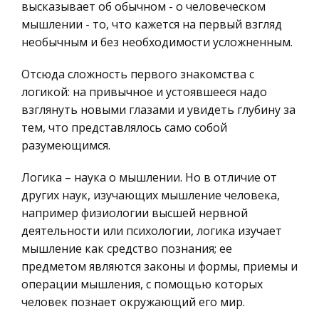
высказывает об обычном - о человеческом
Литература, Лингвистика
которых, как и в наши дни атлеты соревн
мышлении - то, что кажется на первый взгляд
Техника
необычным и без необходимости усложненным.
Древнерусское искусство 10-13 веков
Бухгалтерский учет
Естественно, культура каждого племени и
Отсюда сложность первого знакомства с
Налоговое право
региона имело свои самобытные черты и
логикой: на привычное и устоявшееся надо
Экологическое право
испытывало влияние соседних земель и
взглянуть новыми глазами и увидеть глубину за
государств. Вместе с христианством Русь
Физика
тем, что представлялось само собой
восприняла традиции античной, прежде всего г
разумеющимся.
Теория государства и права
Разработка информационно-справочной
Компьютерные сети
Логика – наука о мышлении. Но в отличие от
системы
других наук, изучающих мышление человека,
Философия
Введение .................................... 4 1. Понятие об
например физиологии высшей нервной
Программирование, Базы данных
информационных системах и их программной
деятельности или психологии, логика изучает
Правоохранительные органы
реализации ................... 4 2. База данных и способы
мышление как средство познания; ее
ее представления ... 4 3. Разработка си
предметом являются законы и формы, приемы и
Конституционное (государственное) право
операции мышления, с помощью которых
России
Межрегиональное сопоставление
человек познает окружающий его мир.
Ценные бумаги
демографической ситуации в регионах Южного