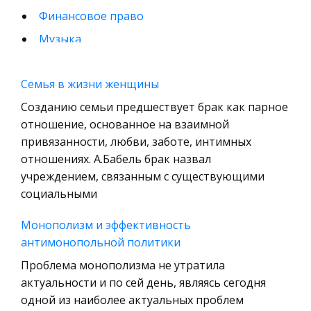
Финансовое право
Музыка
Международные экономические и валютно-
кредитные отношения
Семья в жизни женщины
Конституционное (государственное) право
Созданию семьи предшествует брак как парное
зарубежных стран
отношение, основанное на взаимной
привязанности, любви, заботе, интимных
Муниципальное право России
отношениях. А.Бабель брак назвал
Радиоэлектроника
учреждением, связанным с существующими
Право
социальными
Физкультура и Спорт
Монополизм и эффективность
История отечественного государства и
антимонопольной политики
права
Проблема монополизма не утратила
Технология
актуальности и по сей день, являясь сегодня
Уголовное право
одной из наиболее актуальных проблем