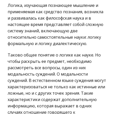
Гражданское право
Федерального Округа
Логика, изучающая познающее мышление и
применяемая как средство познания, возникла
Трудовое право
Произошедшие после распада СССР перемены
и развивалась как философская наука и в
существенно отразились на региональном
История государства и права зарубежных
настоящее время представляет собой сложную
статусе и рейтинге Юга России. Будучи ранее
стран
систему знаний, включающую две
внутренним регионом страны, Юг России
Транспорт
относительно самостоятельные науки: логику
теперь стал её приграничной территори
формальную и логику диалектическую.
Банковское дело и кредитование
Экзаменационные билеты по геологии, 2 курс,
Здоровье
Таково общее понятие о логике как науке. Но
УГТУ (РЭНГМ, ПЭМГ, БС)
Астрономия
чтобы раскрыть ее предмет, необходимо
Нефтегазовая область – территория,
рассмотреть все вопросы, один из них
Биржевое дело
приуроченная к одному из крупных
модальность суждений. О модальности
геоструктурных элементов, характеризующаяся
Биология
суждений. В естественном языке суждения могут
общностью геологической истории развития,
Экономико-математическое
характеризоваться не только как истинные или
включающая в себя ряд зон
моделирование
ложные, но и с других точек зрения. Такие
нефтегазонакопления.
характеристики содержат дополнительную
Российское предпринимательское право
информацию, которая выражает в одних
Искусство
случаях отношение говорящего к