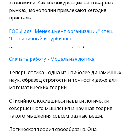
экономики. Как и конкуренция на товарных
Охрана природы, Экология,
рынках, монополии привлекают сегодня
Природопользование
присталь
Военная кафедра
ГОСЫ для "Менеджмент организации" спец.
Социология
"Гостиничный и турбизнес"
Страховое право
Источник представляет собой форму
Компьютеры и периферийные устройства
выражения норм трудового права, и эта форма
Скачать работу - Модальная логика
Военное дело
может быть различной в зависимости от того,
Экономика и Финансы
какой орган издает нормативный акт. Система
Теперь логика - одна из наиболее динамичных
источников трудового права включа
наук, образец строгости и точности даже для
Химия
математических теорий.
Металлургия
Физическая культура как часть
общечеловеческой культуры
Микроэкономика, экономика предприятия,
Стихийно сложившиеся навыки логически
предпринимательство
совершенного мышления и научная теория
Мальчиков специально обучали выносливости,
такого мышления совсем разные вещи.
военному делу, борьбе. Также в древнем мире
Историческая личность
существовали олимпийские игры. Они
География, Экономическая география
Логическая теория своеобразна. Она
представляли спортивные соревнования в