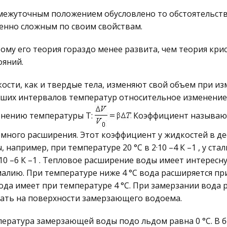
ежуточным положением обусловлено то обстоятельство
енно сложным по своим свойствам.
ому его теория гораздо менее развита, чем теория кри
ояний.
ости, как и твердые тела, изменяют свой объем при из
ших интервалов температур относительное изменение 
нению температуры T:
Коэффициент называю
много расширения. Этот коэффициент у жидкостей в дес
, например, при температуре 20 °С в 2·10 –4 К –1 , у стали
·10 –6 К –1 . Тепловое расширение воды имеет интересн
алию. При температуре ниже 4 °С вода расширяется при
ода имеет при температуре 4 °С. При замерзании вода р
ать на поверхности замерзающего водоема.
ература замерзающей воды подо льдом равна 0 °С. В б