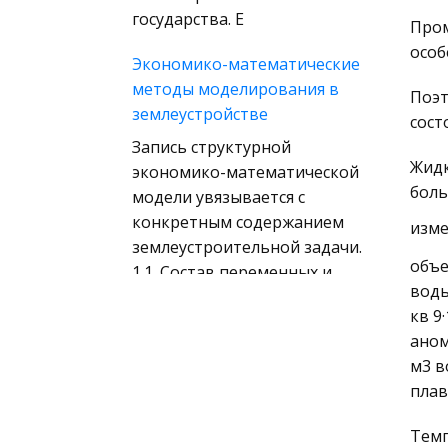
(государственное) право
государства. Е
Пром
зарубежных стран
особ
Экономико-математические
Муниципальное право
методы моделирования в
России
Поэт
землеустройстве
сост
Радиоэлектроника
Запись структурной
Право
Жидк
экономико-математической
боль
Физкультура и Спорт
модели увязывается с
конкретным содержанием
История отечественного
изме
землеустроительной задачи.
государства и права
объе
1.1. Состав переменных и
Технология
воды
ограничений экономико-
кв 9
Уголовное право
математических моделей
аном
задач линейного
Охрана природы,
м3 в
Экология,
плав
Языковая ситуация и языковая
Природопользование
политика в Испании
Военная кафедра
Темп