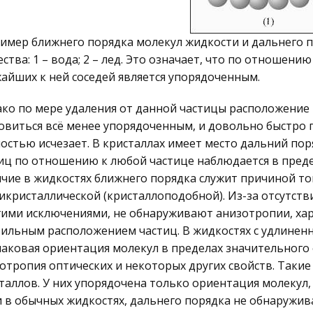
ример ближнего порядка молекул жидкости и дальнего 
ства: 1 – вода; 2 – лед. Это означает, что по отношен
айших к ней соседей является упорядоченным.
ко по мере удаления от данной частицы расположение 
овиться всё менее упорядоченным, и довольно быстро 
остью исчезает. В кристаллах имеет место дальний по
иц по отношению к любой частице наблюдается в предела
чие в жидкостях ближнего порядка служит причиной то
икристаллической (кристаллоподобной). Из-за отсутстви
ими исключениями, не обнаруживают анизотропии, хара
ильным расположением частиц. В жидкостях с удлине
аковая ориентация молекул в пределах значительного 
отропия оптических и некоторых других свойств. Таки
таллов. У них упорядочена только ориентация молекул
и в обычных жидкостях, дальнего порядка не обнаружив