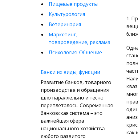
Пищевые продукты
Культурология
1. П
Ветеринария
веще
ближ
Маркетинг,
товароведение, реклама
Одна
Психология, Общение,
стан
Человек
полн
Математика
част
Банки их виды, функции
Нали
Финансовое право
Развитие банков, товарного
кваз
производства и обращения
Музыка
мног
шло параллельно и тесно
Международные
прав
переплеталось. Современная
экономические и
один
банковская система – это
валютно-кредитные
аниз
важнейшая сфера
отношения
крис
национального хозяйства
как 
Конституционное
любого развитого