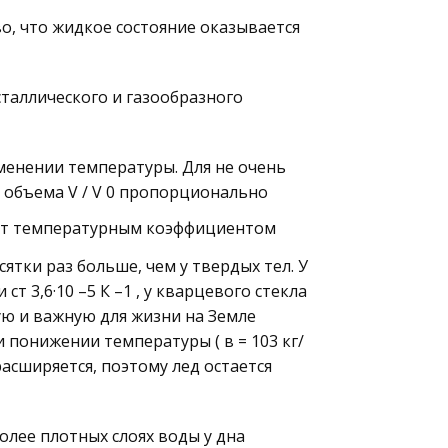
, что жидкое состояние оказывается
сталлического и газообразного
менении температуры. Для не очень
объема V / V 0 пропорционально
т температурным коэффициентом
ятки раз больше, чем у твердых тел. У
 ст 3,6·10 –5 К –1 , у кварцевого стекла
ую и важную для жизни на Земле
 понижении температуры ( в = 103 кг/
асширяется, поэтому лед остается
олее плотных слоях воды у дна