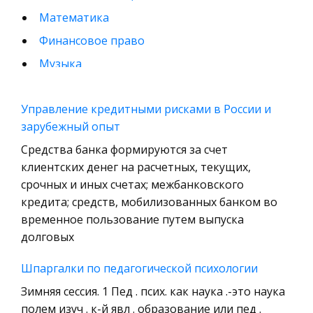
Математика
Финансовое право
Музыка
Международные экономические и валютно-
кредитные отношения
Управление кредитными рисками в России и
зарубежный опыт
Конституционное (государственное) право
зарубежных стран
Средства банка формируются за счет
клиентских денег на расчетных, текущих,
Муниципальное право России
срочных и иных счетах; межбанковского
Радиоэлектроника
кредита; средств, мобилизованных банком во
Право
временное пользование путем выпуска
долговых
Физкультура и Спорт
История отечественного государства и
Шпаргалки по педагогической психологии
права
Зимняя сессия. 1 Пед . псих. как наука .-это наука
Технология
полем изуч . к-й явл . образование или пед .