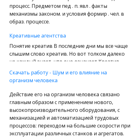
Уголовное право
процесс. Предметом пед . п. явл . факты
механизмы законом. и условия формир . чел. в
Охрана природы, Экология,
образ. процессе.
Природопользование
Военная кафедра
Креативные агентства
Социология
Понятие креатив В последние дни мы все чаще
слышим слово креатив. Но вот толком далеко
Страховое право
не каждый знает, что оно означает Креатив —
Компьютеры и периферийные устройства
это, прежде всего жаргонное слово в мире
Скачать работу - Шум и его влияние на
Военное дело
рекламы и дизайна. В перевод
организм человека
Экономика и Финансы
Наследование
Действие его на организм человека связано
Химия
Граций Г. делал вывод, что правовые нормы о
главным образом с применением нового,
Металлургия
наследовании должны соответствовать
высокопроизводительного оборудования, с
Микроэкономика, экономика предприятия,
законам природы, т.е. естественному праву.
механизацией и автоматизацией трудовых
предпринимательство
Монтескье Ш. считал, что естественное право
процессов: переходом на большие скорости при
не имеет никакого отношения к за
эксплуатации различных станков и агрегатов.
Историческая личность