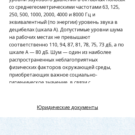
Искусство
со среднегеометрическими частотами 63, 125,
250, 500, 1000, 2000, 4000 и 8000 Гц и
Физкультура и Спорт, Здоровье
эквивалентный (по энергии) уровень звука в
Гражданская оборона
децибелах (шкала А). Допустимые уровни шума
Геология
на рабочих местах не превышают
соответственно 110, 94, 87, 81, 78, 75, 73 дБ, а по
Религия
шкале А — 80 дБ. Шум — один из наиболее
Уголовный процесс
распространенных неблагоприятных
Таможенное право
физических факторов окружающей среды,
приобретающих важное социально-
Международное частное право
гигиеническое значение, в связи с
Архитектура
урбанизацией, а также механизацией и
Политология, Политистория
автоматизацией технологических процессов,
Материаловедение
дальнейшим развитием дизелестроения,
Юридические документы
реактивной авиации, транспорта.
Компьютеры, Программирование
Экскурсии и туризм
Например, при запуске реактивных двигателей
самолетов уровень шума колеблется от 120 до
История политических и правовых учений