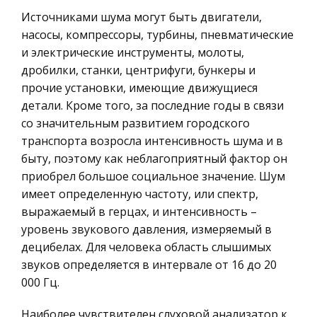
География, Экономическая география
Сводная консолидированная бухгалтерская
Источниками шума могут быть двигатели,
Литература, Лингвистика
отчетность (Российский опыт и МСФО)
насосы, компрессоры, турбины, пневматические
и электрические инструменты, молоты,
Техника
Содержание:
дробилки, станки, центрифуги, бункеры и
Введение…………………………………………………………..….2 1.
Бухгалтерский учет
прочие установки, имеющие движущиеся
Понятие бухгалтерской отчетности, ее значение
Налоговое право
детали. Кроме того, за последние годы в связи
и виды……3 2. Пользователи бухгалтерской
со значительным развитием городского
Экологическое право
отчетности и сроки ее представления.
транспорта возросла интенсивность шума и в
…………………………………………………………………….
Физика
быту, поэтому как неблагоприятный фактор он
Теория государства и права
приобрел большое социальное значение. Шум
Эпидемиология кариеса зубов
имеет определенную частоту, или спектр,
Компьютерные сети
Необходимо учитывать, что с внедрением
выражаемый в герцах, и интенсивность –
автоматизации и химизации в современную
Философия
уровень звукового давления, измеряемый в
жизнь изменяется и окружающая человека
Программирование, Базы данных
децибелах. Для человека область слышимых
среда и природа. Адаптационные же
звуков определяется в интервале от 16 до 20
Правоохранительные органы
возможности организма человека отстают от
000 Гц.
скоро
Конституционное (государственное) право
России
Наиболее чувствителен слуховой анализатор к