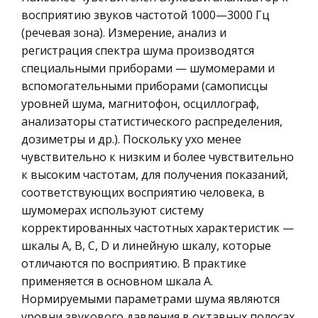
Идентификация парфюмерно-косметических
Ценные бумаги
восприятию звуков частотой 1000—3000 Гц
товаров
(речевая зона). Измерение, анализ и
Гражданское право
Именно товар является звеном, связывающим
регистрация спектра шума производятся
Трудовое право
воедино интересы изготовителей, продавцов и
специальными приборами — шумомерами и
потребителей. Стоит убрать товар из процесса
История государства и права зарубежных
вспомогательными приборами (самописцы
купли-продажи и вся сложная надстройка –
стран
уровней шума, магнитофон, осциллограф,
финансы, учет и маркетинг, м
анализаторы статистического распределения,
Транспорт
дозиметры и др.). Поскольку ухо менее
Современная налоговая система РФ
Банковское дело и кредитование
чувствительно к низким и более чувствительно
Налоги являются необходимым звеном
Здоровье
к высоким частотам, для получения показаний,
экономических отношений в обществе с
соответствующих восприятию человека, в
Астрономия
момента возникновения государства. Развитие
шумомерах используют систему
Биржевое дело
и изменение форм государственного устройства
корректированных частотных характеристик —
всегда сопровождается преобразованием
Биология
шкалы А, В, С, D и линейную шкалу, которые
отличаются по восприятию. В практике
Экономико-математическое
применяется в основном шкала А.
моделирование
Нормируемыми параметрами шума являются
Российское предпринимательское право
уровни звукового давления в октавных полосах