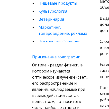
мето
Пищевые продукты
объе
Культурология
Выде
Ветеринария
долж
Маркетинг,
деят
товароведение, реклама
Психология, Общение,
Слож
Человек
в то
реги
Математика
Применение голографии
Финансовое право
Есте
Оптика - раздел физики, в
сист
котором изучаются
Музыка
нере
оптическое излучение (свет),
Международные
его распространение и
экономические и
Поня
явления, наблюдаемые при
валютно-кредитные
можн
взаимодействии света с
отношения
рабо
веществом, - относится к
Конституционное
нако
числу наиболее старых и