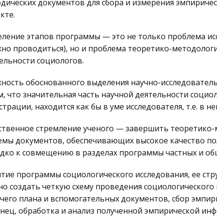
дических документов для сбора и измерения эмпириче
кте.
ление этапов программы — это не только проблема исс
но проводиться), но и проблема теоретико-методолог
ельности социологов.
ность обоснованного выделения научно-исследователь
м, что значительная часть научной деятельности социол
страции, находится как бы в уме исследователя, т.е. в 
ственное стремление ученого — завершить теоретико-
емы документов, обеспечивающих высокое качество п
дко к совмещению в разделах программы частных и об
тие программы социологического исследования, ее стр
о создать четкую схему проведения социологического 
чего плана и вспомогательных документов, сбор эмпири
нец, обработка и анализ полученной эмпирической и