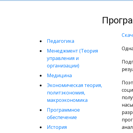
Програ
Скач
Педагогика
Одна
Менеджмент (Теория
управления и
Подг
организации)
резу
Медицина
Поэт
Экономическая теория,
соци
политэкономия,
пол
макроэкономика
насы
Программное
разр
обеспечение
прог
История
анал