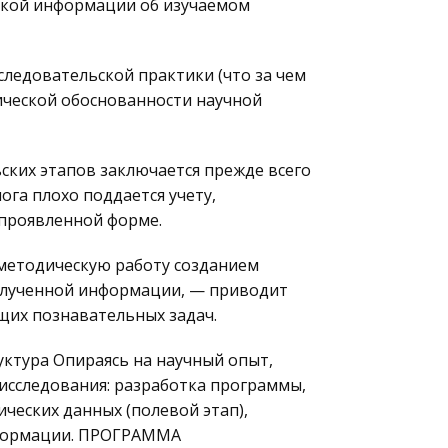
ской информации об изучаемом
ледовательской практики (что за чем
ической обоснованности научной
ских этапов заключается прежде всего
ога плохо поддается учету,
непроявленной форме.
методическую работу созданием
олученной информации, — приводит
щих познавательных задач.
уктура Опираясь на научный опыт,
исследования: разработка программы,
ческих данных (полевой этап),
нформации. ПРОГРАММА