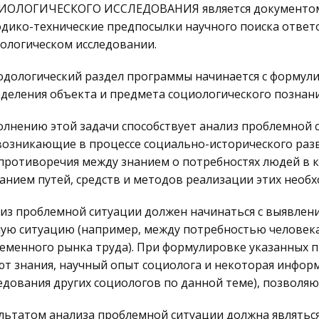
ИОЛОГИЧЕСКОГО ИССЛЕДОВАНИЯ является документом,
дико-технические предпосылки научного поиска ответо
ологическом исследовании.
дологический раздел программы начинается с формули
деления объекта и предмета социологического познани
лнению этой задачи способствует анализ проблемной 
возникающие в процессе социально-исторического разв
) противоречия между знанием о потребностях людей в 
анием путей, средств и методов реализации этих необ
из проблемной ситуации должен начинаться с выявлен
ую ситуацию (например, между потребностью человека
еменного рынка труда). При формулировке указанных 
т знания, научный опыт социолога и некоторая информ
едования других социологов по данной теме), позволя
льтатом анализа проблемной ситуации должна являтьс