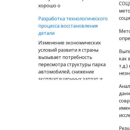
(государственное) право
СОЦ
хорошо о
зарубежных стран
мето
соци
Разработка технологического
Муниципальное право
процесса восстановления
России
Мето
детали
Радиоэлектроника
опре
Изменение экономических
Право
условий развити я страны
Выпо
Физкультура и Спорт
вызывает потребность
как 
пересмотра структуры парка
История отечественного
т.д.
автомобилей, снижение
государства и права
незн
эксплуатационных затрат и
Технология
придани я автомобильному
Анал
Уголовное право
транспорту более высоких
данн
потре
совр
Охрана природы,
имею
Экология,
Трудовое воспитание
иссл
Природопользование
школьников в свете
Военная кафедра
современных воспитательных
Резу