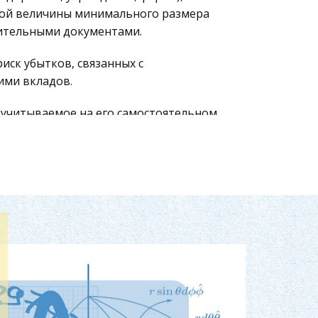
ной величины минимального размера
дительными документами.
иск убытков, связанных с
ими вкладов.
 учитываемое на его самостоятельном
 запрещенную законодательством.
. Закон №14-ФЗ устанавливает
еств с ограниченной
 общества в слова «с ограниченной
ие на русском языке, а также вправе
родов РФ или иностранных языках.
ственной регистрации юридических лиц'
ций, но и устанавливает определенные
тности установлена обязанность