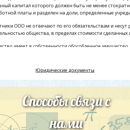
вный капитал которого должен быть не менее стократ
ботной платы и разделен на доли, определенные учре
тники ООО не отвечают по его обязательствам и несут р
ельностью общества, в пределах стоимости сделанных 
ство имеет в собственности обособленное имущество,
нсе, оно вправе осуществлять любую деятельность, не
тниками ООО могут быть граждане и юридические лица
Юридические документы
иальные требования к фирменным наименованиям общ
тственностью. ООО должны иметь полное наименование
тственностью» и вправе иметь сокращенное наименован
ь полное или сокращенное наименование на языках на
Способы связи с
пивший в силу ФЗ от 08.08.2001 г. № 129-ФЗ 'О государ
т значение не только для вновь создаваемых организа
нами
анности для уже существующих юридических лиц. В час