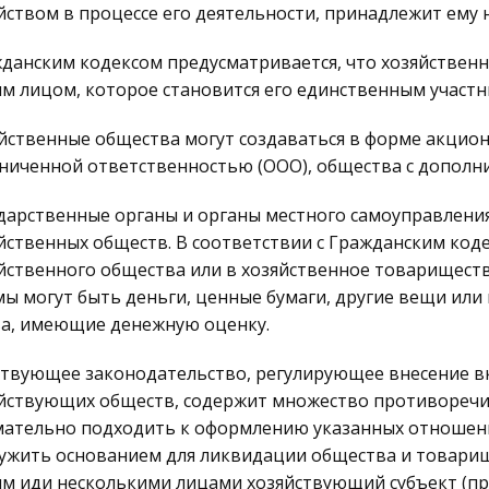
йством в процессе его деятельности, принадлежит ему 
данским кодексом предусматривается, что хозяйствен
м лицом, которое становится его единственным участн
йственные общества могут создаваться в форме акцион
ниченной ответственностью (ООО), общества с дополн
дарственные органы и органы местного самоуправления
йственных обществ. В соответствии с Гражданским код
йственного общества или в хозяйственное товарищес
ы могут быть деньги, ценные бумаги, другие вещи ил
а, имеющие денежную оценку.
твующее законодательство, регулирующее внесение вк
йствующих обществ, содержит множество противоречий
ательно подходить к оформлению указанных отношени
ужить основанием для ликвидации общества и товари
м иди несколькими лицами хозяйствующий субъект (пр