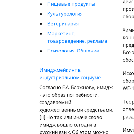
дейс
Пищевые продукты
прои
Культурология
обор
Ветеринария
Хими
Маркетинг,
конц
товароведение, реклама
пред
Психология, Общение,
Все 
Человек
обос
Математика
Имиджмейкинг в
Исхо
индустриальном социуме
Финансовое право
обор
Согласно Е.А. Блажнову, имидж
Музыка
WE-1
- это образ потребности,
Международные
Теор
создаваемый
экономические и
отве
художественными средствами.
валютно-кредитные
разд
[ii] Но так или иначе слово
отношения
имидж вошло сегодня в
Конституционное
Имущ
русский язык. Об этом можно