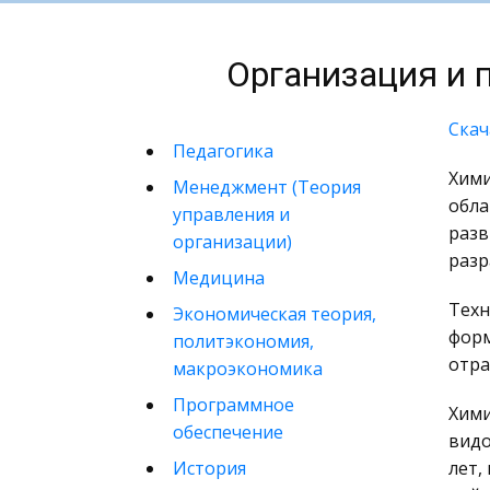
Организация и 
Скач
Педагогика
Хими
Менеджмент (Теория
обла
управления и
разв
организации)
разр
Медицина
Техн
Экономическая теория,
форм
политэкономия,
отра
макроэкономика
Программное
Хими
обеспечение
видо
История
лет,