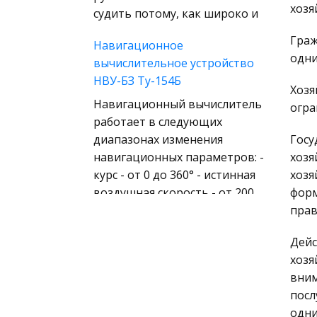
(государственное) право
хозя
судить потому, как широко и
зарубежных стран
Граж
Навигационное
Муниципальное право
одни
вычислительное устройство
России
НВУ-БЗ Ту-154Б
Хозя
Радиоэлектроника
Навигационный вычислитель
огра
Право
работает в следующих
Физкультура и Спорт
диапазонах изменения
Госу
навигационных параметров: -
хозя
История отечественного
курс - от 0 до 360° - истинная
хозя
государства и права
воздушная скорость - от 200
форм
Технология
до 1200 км/ч - путевая
прав
Уголовное право
скорость - от 200 до 1
Дейс
Охрана природы,
История России 20 века
хозя
Экология,
(шпаргалка)
вним
Природопользование
посл
Классы - большие группы
Военная кафедра
одни