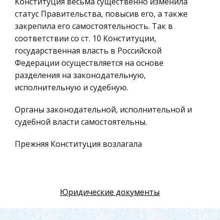
Конституция весьма существенно изменила
Российское предпринимательское право
статус Правительства, повысив его, а также
Искусство
закрепила его самостоятельность. Так в
соответствии со ст. 10 Конституции,
Физкультура и Спорт, Здоровье
государственная власть в Российской
Гражданская оборона
Федерации осуществляется на основе
Геология
разделения на законодательную,
исполнительную и судебную.
Религия
Уголовный процесс
Органы законодательной, исполнительной и
судебной власти самостоятельны.
Таможенное право
Международное частное право
Прежняя Конституция возлагала
Архитектура
непосредственное руководство
исполнительной власти на Президента, а также
Политология, Политистория
предусматривала подотчетность
Материаловедение
Юридические документы
Правительства федеральным
Компьютеры, Программирование
представительным и законодательным
органам (Съезду народных депутатов и