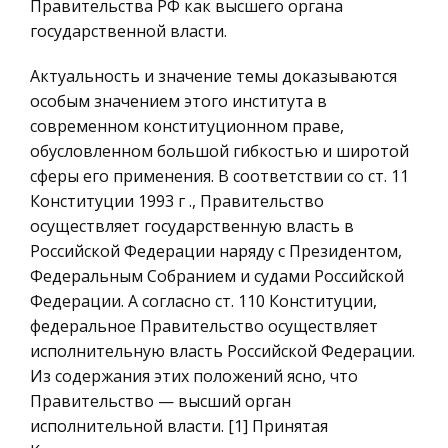
Правительства РФ как высшего органа
России
государственной власти.
Учёт денежных средств
Ценные бумаги
Наличное денежное обращение в Российской
Актуальность и значение темы доказываются
Гражданское право
Федерации регулируется Положением ЦБ РФ от
особым значением этого института в
Трудовое право
5 января 1998 г. № 14-П «О правилах
современном конституционном праве,
организации наличного денежного обращения
обусловленном большой гибкостью и широтой
История государства и права зарубежных
на территории Российской Федерации» (в
сферы его применения. В соответствии со ст. 11
стран
Конституции 1993 г ., Правительство
Транспорт
Фирма: теория и практика в России
осуществляет государственную власть в
Банковское дело и кредитование
Поэтому изучение поведения фирм является
Российской Федерации наряду с Президентом,
необходимым условием выработки
Федеральным Собранием и судами Российской
Здоровье
экономическими агентами адекватных
Федерации. А согласно ст. 110 Конституции,
Астрономия
решений, как на микро -, так и на макро уровне.
федеральное Правительство осуществляет
Биржевое дело
А о дним из факторов выхода нашей страны из
исполнительную власть Российской Федерации.
к
Из содержания этих положений ясно, что
Биология
Правительство — высший орган
Экономико-математическое
исполнительной власти. [1] Принятая
моделирование