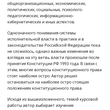
распоряжение корпоративных клиентов
общеорганизационных, экономических,
Историческая личность
товары и услуги, обеспечивающие
политических, социальных, психолого-
География, Экономическая география
определенный уровень
педагогических, информационно-
Литература, Лингвистика
кибернетических и иных аспектов.
Некоторые проблемы современных
Техника
гидрологических исследований на Алтае
Однозначного понимания системы
Бухгалтерский учет
исполнительной власти в практике и в
Например, гидрологический пост на реке Оби у
Налоговое право
законодательстве Российской Федерации пока
города Барнаула начал регулярные наблюдения
не сложилось, однако важные изменения во
Экологическое право
в 1922 году, у Камня-на-Оби такой пост открыт в
взглядах на эту ветвь власти произошли после
1893, на реке Бии у Бийска – в 1894, и т.д. Иными
Физика
принятия Конституции РФ 1993 года. В связи с
словами для б
Теория государства и права
этим, многие вопросы конституционного права
стоят наиболее остро. Автор решил
Логические элементы
Компьютерные сети
остановиться на наиболее остро стоящих
Внутри прямоугольника изображается символ,
Философия
положениях конституционного права.
указывающий функциональное назначение
Программирование, Базы данных
элемента. На рис.1 10 представлены логические
Исходя из вышеизложенного, темой курсовой
Правоохранительные органы
элементы, реализующие рассмотренные в п.2.2.
работы автор выбирает изучение
функции. Там же представлены
Конституционное (государственное) право