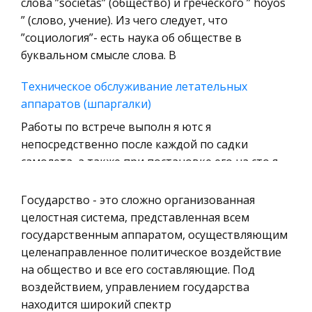
слова ”societas” (общество) и греческого ” hoyos
Технология
” (слово, учение). Из чего следует, что
Уголовное право
”социология”- есть наука об обществе в
буквальном смысле слова. В
Охрана природы, Экология,
Природопользование
Техническое обслуживание летательных
Военная кафедра
аппаратов (шпаргалки)
Социология
Работы по встрече выполн я ютс я
непосредственно после каждой по садки
Страховое право
самолета, а также при постановке его на сто я
Компьютеры и периферийные устройства
нку оперативного ТО. К этим работам,
Военное дело
например, относ я тс я : внешний осмотр самоле
Государство - это сложно организованная
Экономика и Финансы
целостная система, представленная всем
Задачи и проблемы внедрения маркетинга в
государственным аппаратом, осуществляющим
Химия
экономику России
целенаправленное политическое воздействие
Металлургия
Маркетинг затрагивает интересы каждого из
на общество и все его составляющие. Под
Микроэкономика, экономика предприятия,
нас. Это процесс, в ходе которого
воздействием, управлением государства
предпринимательство
разрабатываются и предоставляются в
находится широкий спектр