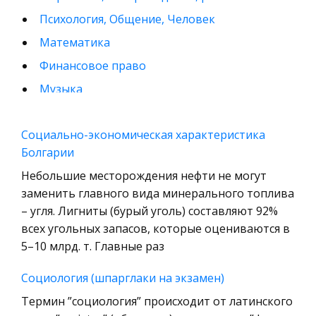
Психология, Общение, Человек
Математика
Финансовое право
Музыка
Международные экономические и валютно-
кредитные отношения
Социально-экономическая характеристика
Болгарии
Конституционное (государственное) право
зарубежных стран
Небольшие месторождения нефти не могут
заменить главного вида минерального топлива
Муниципальное право России
– угля. Лигниты (бурый уголь) составляют 92%
Радиоэлектроника
всех угольных запасов, которые оцениваются в
Право
5–10 млрд. т. Главные раз
Физкультура и Спорт
Социология (шпарглаки на экзамен)
История отечественного государства и
Термин ”социология” происходит от латинского
права