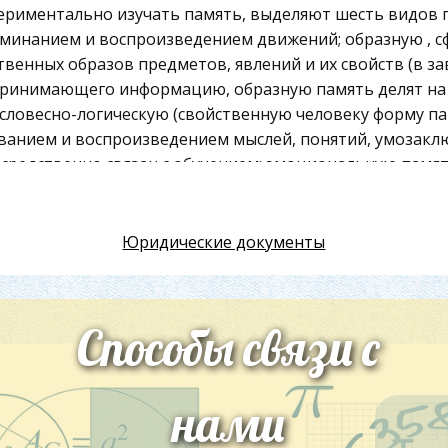
ериментально изучать память, выделяют шесть видов п
минанием и воспроизведением движений; образную , с
твенных образов предметов, явлений и их свойств (в за
ринимающего информацию, образную память делят на з
); словесно-логическую (свойственную человеку форму п
ванием и воспроизведением мыслей, понятий, умозаключ
средственно связан с обучением; эмоциональную памят
роизведение чувственных восприятий совместно с вы
звольная, характеризуется тем, что человек запоминае
й либо цели запомнить это и воспроизвести.
Юридические документы
звольная (преднамеренная), осмысленная, продуманная
ить и воспроизвести материал, используя те или иные 
Способы связи с
новки человеческую память подразделяют на непосред
овременную, скользящую.
средственная (сенсорная) память — это память автома
нами
венно сменяется следующим. Примером такого процесса