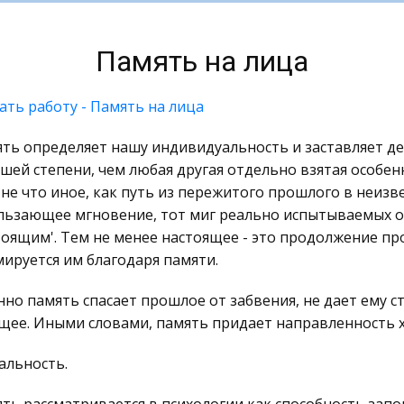
Память на лица
ать работу - Память на лица
ть определяет нашу индивидуальность и заставляет де
шей степени, чем любая другая отдельно взятая особен
 не что иное, как путь из пережитого прошлого в неиз
льзающее мгновение, тот миг реально испытываемых 
тоящим'. Тем не менее настоящее - это продолжение пр
ируется им благодаря памяти.
но память спасает прошлое от забвения, не дает ему с
щее. Иными словами, память придает направленность 
альность.