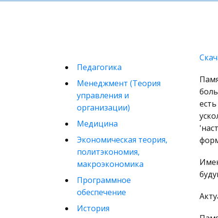
Скач
Педагогика
Памя
Менеджмент (Теория
боль
управления и
есть
организации)
уско
Медицина
'нас
Экономическая теория,
форм
политэкономия,
Имен
макроэкономика
буду
Программное
обеспечение
Акту
История