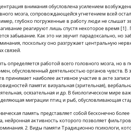
ентрация внимания обусловлена усилением возбужден
вного мозга, сопровождающейся угнетением всей остал
имер, глубоко погруженные в работу люди не слышат зв
агивание реагируют лишь спустя некоторое время [1] 
ется забывание. Как это ни звучит парадоксально, но 
минания, поскольку оно разгружает центральную нервн
х связей.
ть определяется работой всего головного мозга, но в 
мен, обусловленный деятельностью органов чувств. В з
тв принимает наиболее активное участие в акте запис
овидностей памяти: визуальная (зрительная), вербальная
ятельная, осязательная и др. В биологическом мире ва
деляющая миграции птиц и рыб, обусловливающая ста
веческая память представляет собой бесконечно более
а, нейронная активность которого позволяет фильтров
оминания. 2. Виды памяти Традиционно психологи, ко