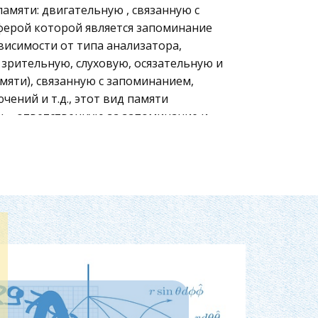
амяти: двигательную , связанную с
ферой которой является запоминание
висимости от типа анализатора,
рительную, слуховую, осязательную и
амяти), связанную с запоминанием,
ений и т.д., этот вид памяти
ь , ответственную за запоминание и
зывающими их объектами. Не
т и воспроизводит образы не ставя
 с определенной целью и задачей
приемы. В зависимости от временной
ственную, кратковременную,
тическая, в которой одно впечатление
 служит печатание на машинке: как