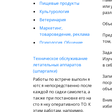
Памя
Пищевые продукты
или 
Культурология
разл
Ветеринария
Объе
Маркетинг,
товароведение, реклама
Пред
том,
Психология, Общение,
Человек
Зада
Математика
Техническое обслуживание
Изуч
летательных аппаратов
в се
Финансовое право
(шпаргалки)
Музыка
Запи
Работы по встрече выполн я
Международные
поср
ютс я непосредственно после
экономические и
объе
каждой по садки самолета, а
валютно-кредитные
также при постановке его на
Вним
отношения
сто я нку оперативного ТО. К
изби
Конституционное
этим работам, например,