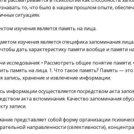
ть рассматривается в психологии как способность зап
узнавать то, что было в нашем прошлом опыте, обесп
ичных ситуациях.
ктом изучения является память на лица.
метом изучения является специфика запоминания лица.
 чтобы дать характеристику памяти вообще и памяти на
чи исследования: • Рассмотреть общее понятие памяти; 
ить память на лица. 1. Что такое память? Память — э
бя запись, хранение и извлечение информации.
сь информации осуществляется посредством акта запом
едством акта вспоминания. Качество запоминания обу
кту записи.
ание представляет собой форму организации психичес
рательной направленности (селективности), концентра