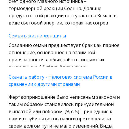
счет одного главного источника –
Технология
термоядерной реакции Солнца. Дальше
Уголовное право
продукты этой реакции поступают на Землю в
виде световой энергии, которая нас согрев
Охрана природы, Экология,
Природопользование
Семья в жизни женщины
Военная кафедра
Созданию семьи предшествует брак как парное
Социология
отношение, основанное на взаимной
привязанности, любви, заботе, интимных
Страховое право
отношениях. А.Бабель брак назвал
Компьютеры и периферийные устройства
учреждением, связанным с существующими
Скачать работу - Налоговая система России в
Военное дело
социальными
сравнении с другими странами
Экономика и Финансы
Пропись цифр. Методика прописи цифр
Жертвоприношение было неписаным законом и
Химия
Головку начинаем писать немного ниже
таким образом становилось принудительной
Металлургия
середины верхней стороны клетки, ведем ее
выплатой или побором. [9, с. 5] Пришедшие к
Микроэкономика, экономика предприятия,
вверх, закругляя и касаясь верхней и правой
нам из глубины веков налоги претерпели на
предпринимательство
стороны клетки. Затем пишем наклонную
своем долгом пути не мало изменений. Виды,