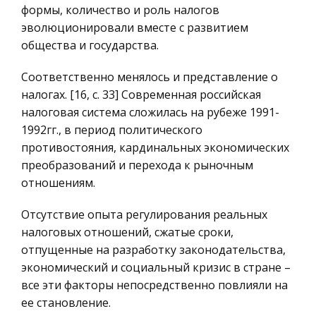
прямую немного выгибая ее влево, ведем
формы, количество и роль налогов
Историческая личность
эволюционировали вместе с развитием
География, Экономическая география
Механизмы организации и регулирования
общества и государства.
Литература, Лингвистика
международных отношений
Соответственно менялось и представление о
Техника
Список литературы. Введение. Международные
налогах. [16, с. 33] Современная российская
организации относятся к числу наиболее
Бухгалтерский учет
налоговая система сложилась на рубеже 1991-
развитых и разнообразных механизмов
Налоговое право
1992гг., в период политического
упорядочения международной жизни. Заметное
противостояния, кардинальных экономических
Экологическое право
повышение активности международных о
преобразований и перехода к рыночным
Физика
отношениям.
Современный кризис заработной платы
Теория государства и права
Неадекватность оценки труда, проигрывание
Отсутствие опыта регулирования реальных
Компьютерные сети
росту цен, невыплаты зарплаты - все это
налоговых отношений, сжатые сроки,
привело к тому что труд перестал играть
Философия
отпущенные на разработку законодательства,
первостепенную роль в жизни общества.
Программирование, Базы данных
экономический и социальный кризис в стране –
Данная нестабильность породила массу пр
все эти факторы непосредственно повлияли на
Правоохранительные органы
ее становление.
Туризм Грузии
Конституционное (государственное) право