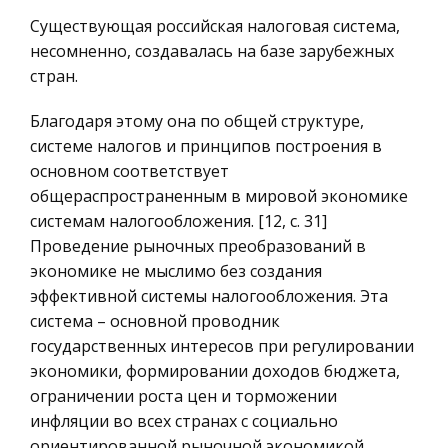
России
Страна существенно пострадала от конфликтов
Существующая российская налоговая система,
в Абхазии и Южной Осетии, в результате
несомненно, создавалась на базе зарубежных
Ценные бумаги
которых 300 000 человек вынуждены были
стран.
Гражданское право
покинуть места постоянного проживания,
Трудовое право
Благодаря этому она по общей структуре,
значительная часть физического капитала
системе налогов и принципов построения в
История государства и права зарубежных
Современные модели управление
основном соответствует
стран
образовательно-воспитательными
общераспространенным в мировой экономике
Транспорт
учреждениями. Модели управления
системам налогообложения. [12, с. 31]
учреждениями (шпаргалка)
Банковское дело и кредитование
Проведение рыночных преобразований в
экономике не мыслимо без создания
Понятие о управлении обр. учр. В словаре
Здоровье
эффективной системы налогообложения. Эта
управление-определяется как св-во
Астрономия
система – основной проводник
организованных сис-м различной природы.
Биржевое дело
государственных интересов при регулировании
(биолог, экосистемы, социосистемы и т.д)
экономики, формировании доходов бюджета,
термин возник недавно и это было связано с в
Биология
ограничении роста цен и торможении
Экономико-математическое
инфляции во всех странах с социально
моделирование
ориентированной рыночной экономикой.