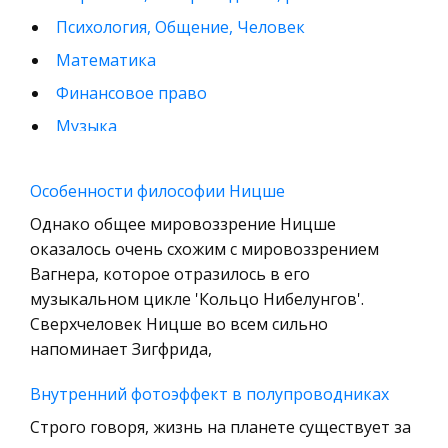
Психология, Общение, Человек
Математика
Финансовое право
Музыка
Международные экономические и валютно-
кредитные отношения
Особенности философии Ницше
Конституционное (государственное) право
Однако общее мировоззрение Ницше
зарубежных стран
оказалось очень схожим с мировоззрением
Вагнера, которое отразилось в его
Муниципальное право России
музыкальном цикле 'Кольцо Нибелунгов'.
Радиоэлектроника
Сверхчеловек Ницше во всем сильно
Право
напоминает Зигфрида,
Физкультура и Спорт
Внутренний фотоэффект в полупроводниках
История отечественного государства и
Строго говоря, жизнь на планете существует за
права