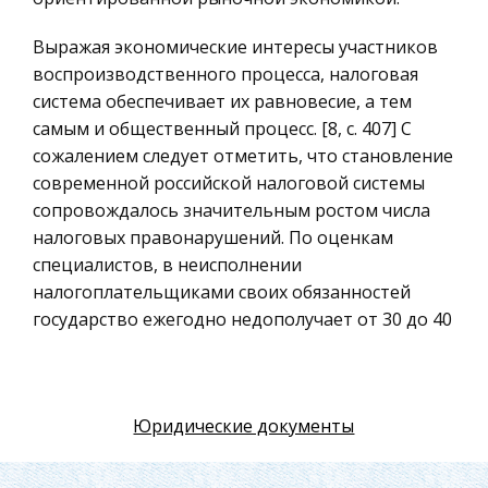
Российское предпринимательское право
Выражая экономические интересы участников
Искусство
воспроизводственного процесса, налоговая
Физкультура и Спорт, Здоровье
система обеспечивает их равновесие, а тем
самым и общественный процесс. [8, с. 407] С
Гражданская оборона
сожалением следует отметить, что становление
Геология
современной российской налоговой системы
Религия
сопровождалось значительным ростом числа
Уголовный процесс
налоговых правонарушений. По оценкам
специалистов, в неисполнении
Таможенное право
налогоплательщиками своих обязанностей
Международное частное право
государство ежегодно недополучает от 30 до 40
Архитектура
% бюджетных средств.
Политология, Политистория
Уклонение от уплаты налогов получило
Материаловедение
широкое распространение и является главной
Юридические документы
причиной не поступления налогов в
Компьютеры, Программирование
государственную казну. [12, с. 31] Высокая