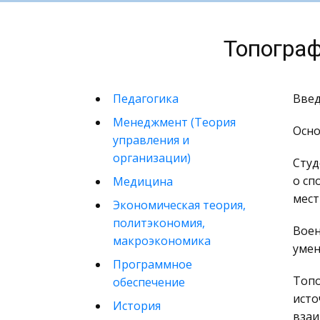
Топограф
Педагогика
Введ
Менеджмент (Теория
Основ
управления и
организации)
Студ
о сп
Медицина
мест
Экономическая теория,
политэкономия,
Воен
макроэкономика
умен
Программное
Топо
обеспечение
исто
История
взаи