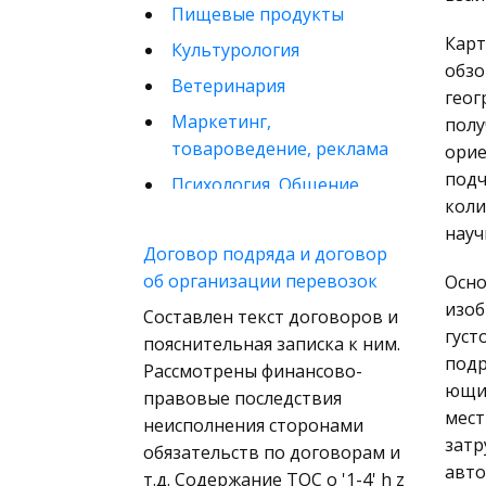
Пищевые продукты
Карт
Культурология
обзо
Ветеринария
геог
Маркетинг,
полу
товароведение, реклама
орие
подч
Психология, Общение,
коли
Человек
науч
Математика
Договор подряда и договор
об организации перевозок
Осно
Финансовое право
изоб
Составлен текст договоров и
Музыка
густ
пояснительная записка к ним.
Международные
подр
Рассмотрены финансово-
экономические и
ющих
правовые последствия
валютно-кредитные
мест
неисполнения сторонами
отношения
затр
обязательств по договорам и
Конституционное
авто
т.д. Содержание TOC o '1-4' h z