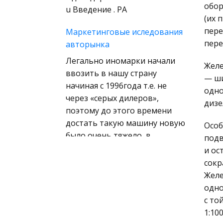
(государственное) право
обор
u Введение . PA
зарубежных стран
(их 
пере
Маркетинговые иследования
Муниципальное право
пере
авторынка
России
Легально иномарки начали
Радиоэлектроника
Желе
ввозить в нашу страну
— ши
Право
начиная с 1996года т.е. не
одно
Физкультура и Спорт
через «серых дилеров»,
дизе
поэтому до этого времени
История отечественного
достать такую машину новую
государства и права
Особ
было очень тяжело, в
подв
Технология
основном этим занимались
и ос
Уголовное право
перег
сокра
Охрана природы,
Желе
История экономики России
Экология,
одно
XVII-XVIII веков
Природопользование
с то
Россия переживает целую
1:10
Военная кафедра