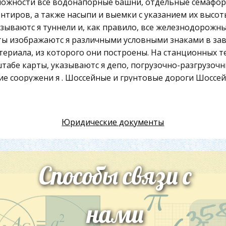
ожности все водонапорные башни, отдельные семафор
нтиров, а также насыпи и выемки с указанием их высоты
зываютс я туннели и, как правило, все железнодорожные
ы изображаютс я различными условными знаками в зав
териала, из которого они построены. На станционных т
табе карты, указываютс я депо, погрузочно-разгрузоч
ие сооружени я . Шоссейные и грунтовые дороги Шоссе
ражении на картах подраздел я ютс я в зависимости от
одимости на классы по признакам, указанным в таблице
Юридические документы
с дорог
Характеристика дорог
Капитальные дороги с прочным пок
на твердом основании.
Способы связи с
Ширина покрытой части не менее 14 
острады
скоростное движение автотранспорта
более.
нами
Уклоны не более 4°. Пересечени я с 