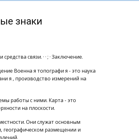
ные знаки
и средства связи. · · ; · Заключение.
дение Военна я топографи я - это наука
зани я , производство измерений на
мы работы с ними. Карта - это
хности на плоскости.
естности. Они служат основным
, географическом размещении и
влений.