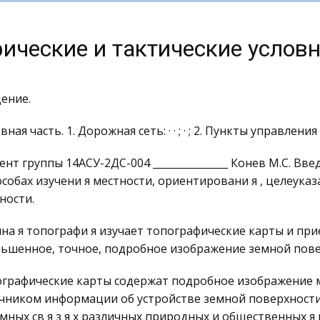
ические и тактические услов
ение.
ная часть. 1. Дорожная сеть: · · ; · ; 2. Пункты управления 
ент группы 14АСУ-2ДС-004 _______________ Конев М.С. Вве
особах изучени я местности, ориентировани я , целеука
ности.
на я топографи я изучает топографические карты и прие
ьшенное, точное, подробное изображение земной повер
графические карты содержат подробное изображение м
чником информации об устройстве земной поверхности
мных св я з я х различных природных и общественных я 