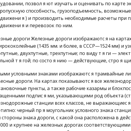
удовании, позвол я ют изучать и оценивать по карте 
пропускную способность, грузоподъемность, возможные
движени я ) и производить необходимые расчеты при 
движени я и перевозок по ним.
зные дороги Железные дороги изображаютс я на картах
рококолейные (1435 мм. и более, в СССР—1524 мм) и уз
путные, двухпутные, трехпутные; по виду т я ги — эле
льной т я гой; по состо я нию — действующие, стро я щи
ыми условными знаками изображаютс я трамвайные лин
есные дороги. На картах показываютс я все железнодо
тановочные пункты, а также рабочие казармы и блокпо
щенными подпис я ми, указывающими род объекта (ст., раз., пл
знодорожные станции всех классов, не выражающиес я 
типно: черный пр я моугольник условного знака станци
й стороны знака дороги, с какой она расположена в дей
0000 и крупнее на железных дорогах соответствующими