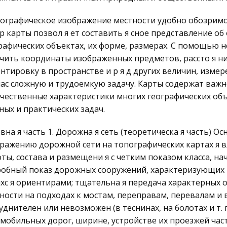
ографическое изображение местности удобно обозримо,
р карты позвол я ет составить я сное представление о
рафических объектах, их форме, размерах. С помощью
чить координаты изображенных предметов, рассто я ни
нтировку в пространстве и р я д других величин, измер
ас сложную и трудоемкую задачу. Карты содержат важ
чественные характеристики многих географических объ
ных и практических задач.
вна я часть 1. Дорожна я сеть (теоретическа я часть) О
ражению дорожной сети на топографических картах я вл 
оты, состава и размещени я с четким показом класса, нач
обный показ дорожных сооружений, характеризующих т
с я ориентирами; тщательна я передача характерных о
ности на подходах к мостам, переправам, перевалам и в
уднителен или невозможен (в теснинах, на болотах и т. п
мобильных дорог, ширине, устройстве их проезжей част