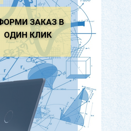
ытием из асфальта, бетона, брусчатки,
питанного в я жущим веществом.
ФОРМИ ЗАКАЗ В
, что допускает двустороннее
ОДИН КЛ​ИК
нсивное движение автотранспорта в
ка или твердого грунта, покрытые
ненными укаткой, иногда
, а также дороги, вымощенные
овые). К этому же классу относ я тс я
совершенствованных шоссе при
 в течение всего года