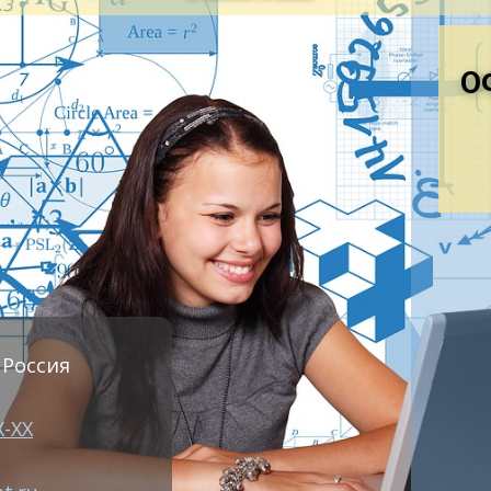
Дороги с твердым основанием и покр
клинкера или щебн я (грави я ), про
О
Ширина покрытой части не менее 6 м
вершенствованные
движение.
се
Уклоны не более 5°. Возможно инте
течение всего года
Дороги с основанием из камн я , пес
гравием, щебнем или шлаком, уплот
пропитанными в я жущим веществом
булыжником или колотым камнем (мост
 Россия
се
дороги с основанием и покрытием у
ширине покрыти я менее 6 м.
Х-ХХ
Допускают движение автотранспорта