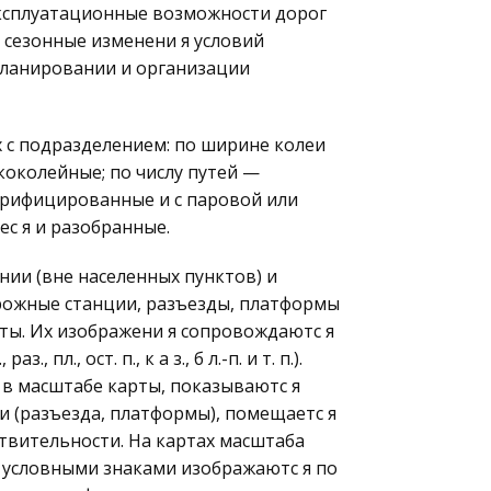
эксплуатационные возможности дорог
 сезонные изменени я условий
планировании и организации
 с подразделением: по ширине колеи
коколейные; по числу путей —
ктрифицированные и с паровой или
ес я и разобранные.
ии (вне населенных пунктов) и
рожные станции, разъезды, платформы
сты. Их изображени я сопровождаютс я
., ост. п., к а з., б л.-п. и т. п.).
в масштабе карты, показываютс я
и (разъезда, платформы), помещаетс я
ствительности. На картах масштаба
 условными знаками изображаютс я по