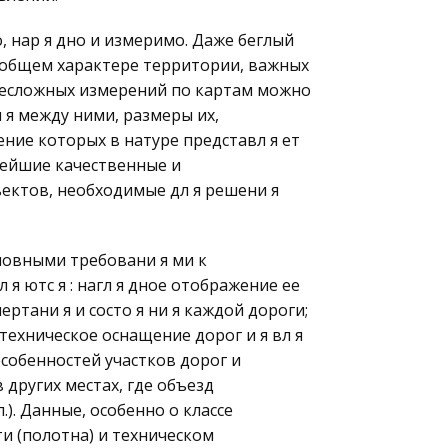
 нар я дно и измеримо. Даже беглый
б общем характере территории, важных
 несложных измерений по картам можно
 я между ними, размеры их,
ение которых в натуре представл я ет
нейшие качественные и
ектов, необходимые дл я решени я
сновными требовани я ми к
я ютс я : нагл я дное отображение ее
ертани я и состо я ни я каждой дороги;
ехническое оснащение дорог и я вл я
собенностей участков дорог и
 других местах, где объезд
.). Данные, особенно о классе
и (полотна) и техническом