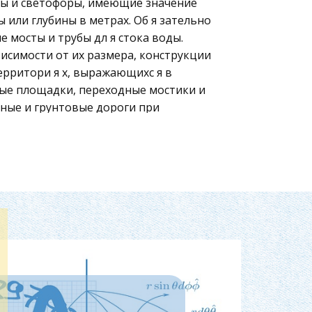
ы и светофоры, имеющие значение
 или глубины в метрах. Об я зательно
 мосты и трубы дл я стока воды.
исимости от их размера, конструкции
ерритори я х, выражающихс я в
ные площадки, переходные мостики и
йные и грунтовые дороги при
 их технического совершенства или
 1. Таблица 1
рытием из асфальтоили цементобетона
м, что допускает интенсивное
 любого тоннажа в четыре р я да и
другими дорогами на разных уровн я х