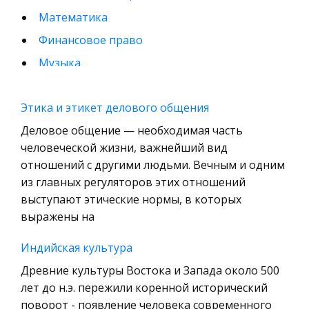
Математика
Финансовое право
Музыка
Международные экономические и валютно-
кредитные отношения
Этика и этикет делового общения
Конституционное (государственное) право
Деловое общение — необходимая часть
зарубежных стран
человеческой жизни, важнейший вид
отношений с другими людьми. Вечным и одним
Муниципальное право России
из главных регуляторов этих отношений
Радиоэлектроника
выступают этические нормы, в которых
Право
выражены на
Физкультура и Спорт
Индийская культура
История отечественного государства и
Древние культуры Востока и Запада около 500
права
лет до н.э. пережили коренной исторический
Технология
поворот - появление человека современного