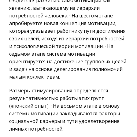
сводится к развитию самомотивации как
исследователя составить себе хотя
Ценные бумаги
явлению, вытекающему из иерархии
скольконибудь отчётливое представление о
потребностей человека. · На шестом этапе
Гражданское право
последовательном развитии нашего
апробируется новая концепция мотивации,
Трудовое право
масонского движения, является крайняя
которая указывает работнику пути достижения
скудость архивного ма
История государства и права зарубежных
своих целей, исходя из иерархии потребностей
стран
и психологической теории мотивации. · На
Методы организационного проектирования
седьмом этапе система мотивации
Транспорт
Актуальность темы. Динамика интеграционных
ориентируется на достижение групповых целей
Банковское дело и кредитование
процессов в российской экономике
и задач на основе делегирования полномочий
стимулировала интерес исследователей и
Здоровье
малым коллективам.
практиков к изучению опыта становления
Астрономия
интегрированных корпоративных структур
Размеры стимулирования определяются
Биржевое дело
различ
результативностью работы этих групп
Биология
(японский опыт). · На восьмом этапе в основу
системы мотивации закладываются факторы
Экономико-математическое
социальной карьеры и пути удовлетворения
моделирование
личных потребностей.
Российское предпринимательское право