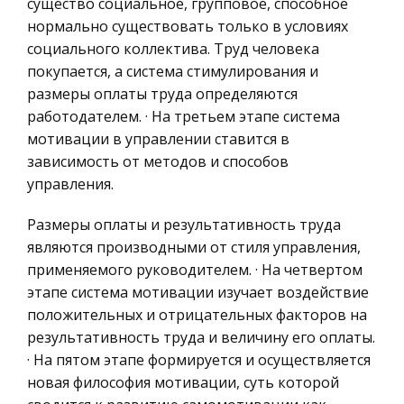
долговых
существо социальное, групповое, способное
География, Экономическая география
нормально существовать только в условиях
Литература, Лингвистика
Исследование работы триггеров в
социального коллектива. Труд человека
интегральном исполнении
покупается, а система стимулирования и
Техника
размеры оплаты труда определяются
Таблица 1 S R D C Q n Режим работы 0 0 0 0 0
Бухгалтерский учет
работодателем. · На третьем этапе система
Хранение информации 1 0 1 0 0 1 0 1 1 0 0 0 0 0 0
Налоговое право
мотивации в управлении ставится в
1 0 0 0 0 0 1 1 1 1 0 ? 1 0 1 Установка “1” Установка
Экологическое право
зависимость от методов и способов
“0” Запрещ
управления.
Физика
Черные дыры
Теория государства и права
Размеры оплаты и результативность труда
Введение. Одними из самых загадочных
являются производными от стиля управления,
Компьютерные сети
объектов во вселенной являются черные дыры.
применяемого руководителем. · На четвертом
Я не случайно выбрал эту тему. Черные дыры
Философия
этапе система мотивации изучает воздействие
являются одновременно очень простыми и
Программирование, Базы данных
положительных и отрицательных факторов на
очень сложными в понимании. Черная
результативность труда и величину его оплаты.
Правоохранительные органы
· На пятом этапе формируется и осуществляется
Масонство в России
Конституционное (государственное) право
новая философия мотивации, суть которой
России
Главным затруднением при попытке