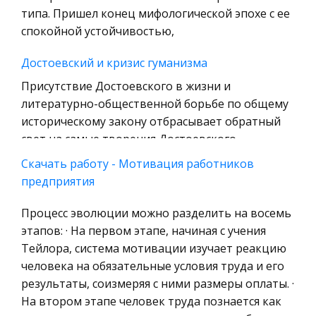
Уголовное право
типа. Пришел конец мифологической эпохе с ее
спокойной устойчивостью,
Охрана природы, Экология,
Природопользование
Достоевский и кризис гуманизма
Военная кафедра
Присутствие Достоевского в жизни и
Социология
литературно-общественной борьбе по общему
историческому закону отбрасывает обратный
Страховое право
свет на самые творения Достоевского,
Компьютеры и периферийные устройства
позволяет нам сегодня увидеть в них новые ва
Скачать работу - Мотивация работников
Военное дело
предприятия
Управление кредитными рисками в России и
Экономика и Финансы
зарубежный опыт
Процесс эволюции можно разделить на восемь
Химия
Средства банка формируются за счет
этапов: · На первом этапе, начиная с учения
Металлургия
клиентских денег на расчетных, текущих,
Тейлора, система мотивации изучает реакцию
Микроэкономика, экономика предприятия,
срочных и иных счетах; межбанковского
человека на обязательные условия труда и его
предпринимательство
кредита; средств, мобилизованных банком во
результаты, соизмеряя с ними размеры оплаты. ·
временное пользование путем выпуска
На втором этапе человек труда познается как
Историческая личность