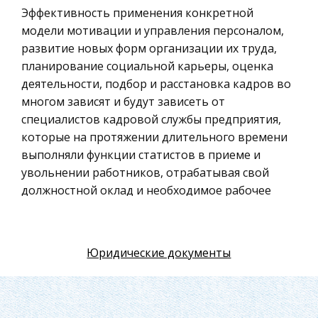
Искусство
Эффективность применения конкретной
модели мотивации и управления персоналом,
Физкультура и Спорт, Здоровье
развитие новых форм организации их труда,
Гражданская оборона
планирование социальной карьеры, оценка
Геология
деятельности, подбор и расстановка кадров во
многом зависят и будут зависеть от
Религия
специалистов кадровой службы предприятия,
Уголовный процесс
которые на протяжении длительного времени
Таможенное право
выполняли функции статистов в приеме и
увольнении работников, отрабатывая свой
Международное частное право
должностной оклад и необходимое рабочее
Архитектура
время, выполняя заявки структурных
Политология, Политистория
подразделений. В настоящее время
разработано и апробируется в практической
Материаловедение
Юридические документы
деятельности большое количество
Компьютеры, Программирование
мотивационных моделей, авторы которых
Экскурсии и туризм
хорошо известны специалистам, исследующих
данную проблему (А.Маслоу, Ф.Герцберг,
История политических и правовых учений