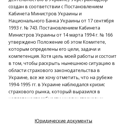
моделирование
создан в соответствии с Постановлением
Кабинета Министров Украины и
Российское предпринимательское право
Национального Банка Украины от 17 сентября
Искусство
1993 г. № 743. Постановлением Кабинета
Физкультура и Спорт, Здоровье
Министров Украины от 14 марта 1994 г. № 166
утверждено Положение об этом Комитете,
Гражданская оборона
которым определены его цели, задачи и
Геология
компетенция. Хотя цель моей работы и состоит
Религия
в том, чтобы раскрыть нынешнюю ситуацию в
области страхового законодательства в
Уголовный процесс
Украине, все же хочу отметить, что на рубеже
Таможенное право
1994-1995 гг. в Украине наблюдался кризис
Международное частное право
страхового рынка, который выразился в
неплатежеспособности многих страховых
Архитектура
компаний, невыполнении ими обязательств
Политология, Политистория
перед страхователями. Это привело к тому, что
Материаловедение
сегодня в Украине в большинстве случаев
Юридические документы