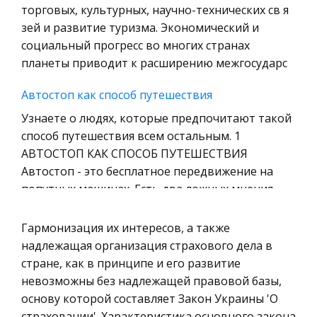
торговых, культурных, научно-технических св я
права
зей и развитие туризма. Экономический и
Технология
социальный прогресс во многих странах
Уголовное право
планеты приводит к расширению межгосударс
Охрана природы, Экология,
Автостоп как способ путешествия
Природопользование
Узнаете о людях, которые предпочитают такой
Военная кафедра
способ путешествия всем остальным. 1
Социология
АВТОСТОП КАК СПОСОБ ПУТЕШЕСТВИЯ
Автостоп - это бесплатное передвижение на
Страховое право
попутных машинах. Есть два ложных мнения
Компьютеры и периферийные устройства
отно
Военное дело
Гармонизация их интересов, а также
Наследование
Экономика и Финансы
надлежащая организация страхового дела в
Граций Г. делал вывод, что правовые нормы о
стране, как в принципе и его развитие
Химия
наследовании должны соответствовать
невозможны без надлежащей правовой базы,
Металлургия
законам природы, т.е. естественному праву.
основу которой составляет Закон Украины 'О
Микроэкономика, экономика предприятия,
Монтескье Ш. считал, что естественное право
страховании'. Характеристика основного закона