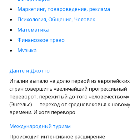
Маркетинг, товароведение, реклама
Психология, Общение, Человек
Математика
Финансовое право
Музыка
Международные экономические и валютно-
кредитные отношения
Данте и Джотто
Конституционное (государственное) право
Италии выпало на долю первой из европейских
зарубежных стран
стран совершить «величайший прогрессивный
переворот, пережитый до того человечеством»
Муниципальное право России
(Энгельс) — переход от средневековья к новому
Радиоэлектроника
времени. И хотя переворо
Право
Международный туризм
Физкультура и Спорт
Происходит интенсивное расширение
История отечественного государства и