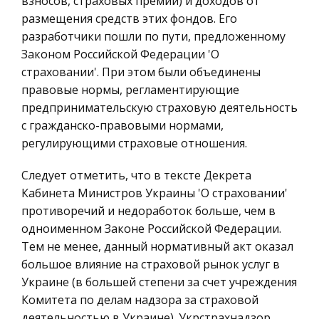
Инженерно-экологические изыскания по
взносов, страховых премий) и доходов от
строительству автомобильной дороги на
размещения средств этих фондов. Его
Конституционное (государственное) право
участке А-Б Новосибирской области
разработчики пошли по пути, предложенному
России
Законом Российской Федерации 'О
Самосвалы: Маз-503, Краз-256Б, 5 Камаз -5510,
Ценные бумаги
страховании'. При этом были объединены
Magirus-232D 26K, Tatra-148S 1M 13 Автобусы:
Гражданское право
правовые нормы, регламентирующие
Паз-672, Паз-3201, Лаз-695Н, 7 Лиаз-677, Volvo ,
предпринимательскую страховую деятельность
Трудовое право
Ikarus -280 и др. 4.Район проектирования трассы
с гражданско-правовыми нормами,
– Новосибирс
История государства и права зарубежных
регулирующими страховые отношения.
стран
Современное состояние мирового туризма
Следует отметить, что в тексте Декрета
Транспорт
Немаловажную роль здесь играет понятная и
Кабинета Министров Украины 'О страховании'
Банковское дело и кредитование
доступная информация для туристов как в
противоречий и недоработок больше, чем в
каталогах, так и в местах отдыха и путешествий
Здоровье
одноименном Законе Российской Федерации.
(стенды, указатели, обозначения объектов и т.
Астрономия
Тем не менее, данный нормативный акт оказал
д.). Всемирная туристская
большое влияние на страховой рынок услуг в
Биржевое дело
Украине (в большей степени за счет учреждения
Биология
Комитета по делам надзора за страховой
Экономико-математическое
деятельностью в Украине). Укрстрахнадзор