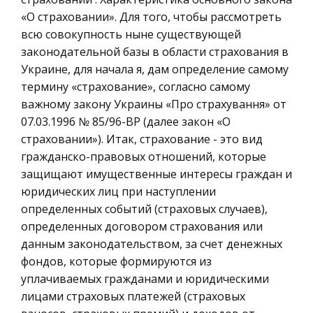
предпринимательство
не имеет никакого отношения к за
«О страховании». Для того, чтобы рассмотреть
всю совокупность ныне существующей
Историческая личность
История России (шпаргалка)
законодательной базы в области страхования в
География, Экономическая география
Украине, для начала я, дам определение самому
Киевская Русь-древнерус.гос.,кот.сущ-ло с 9в. по
Литература, Лингвистика
термину «страхование», согласно самому
30-е гг.12в. I теория по обр-ю др/рус.гос.-
важному закону Украины «Про страхування» от
Техника
норманская теория.Славяне жили диким
07.03.1996 № 85/96-ВР (далее закон «О
образом.Они обратились к варягам навести
Бухгалтерский учет
страховании»). Итак, страхование - это вид
порядок в рус.землях.На этот п
Налоговое право
гражданско-правовых отношений, которые
Применение лазеров в связи и локации
Экологическое право
защищают имущественные интересы граждан и
юридических лиц при наступлении
Оптический квантовый усилитель 6,
Физика
определенных событий (страховых случаев),
преобразователь световых колебаний в
Теория государства и права
определенных договором страхования или
электрические сигналы информации 7
Компьютерные сети
данным законодательством, за счет денежных
(модулирующий сигнал) и усилители этих
фондов, которые формируются из
сигналов 8 образуют приемник. Устройства
Философия
уплачиваемых гражданами и юридическими
точного нацел
Программирование, Базы данных
лицами страховых платежей (страховых
Правоохранительные органы