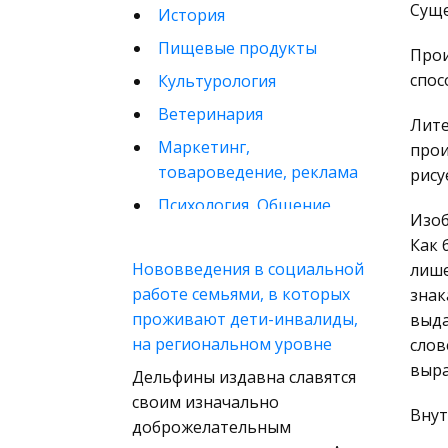
Суще
История
Пищевые продукты
Прои
спос
Культурология
Ветеринария
Лите
Маркетинг,
прои
товароведение, реклама
рису
Психология, Общение,
Изоб
Человек
Как 
Математика
Нововведения в социальной
лише
работе семьями, в которых
знак
Финансовое право
проживают дети-инвалиды,
выда
Музыка
на региональном уровне
слов
Международные
выра
Дельфины издавна славятся
экономические и
своим изначально
валютно-кредитные
Внут
доброжелательным
отношения