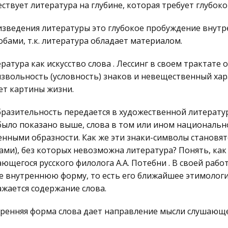
ствует литература на глубине, которая требует глубок
зведения литературы это глубокое пробуждение внутр
обами, т.к. литература обладает материалом.
ратура как искусство слова . Лессинг в своем трактате
звольность (условность) знаков и невещественный хара
ет картины жизни.
разительность передается в художественной литерату
было показано выше, слова в том или ином национальн
нными образности. Как же эти знаки-символы становят
ами), без которых невозможна литература? Понять, как
ющегося русского филолога А.А. Потебни . В своей работ
е внутреннюю форму, то есть его ближайшее этимологич
жается содержание слова.
ренняя форма слова дает направление мысли слушающе