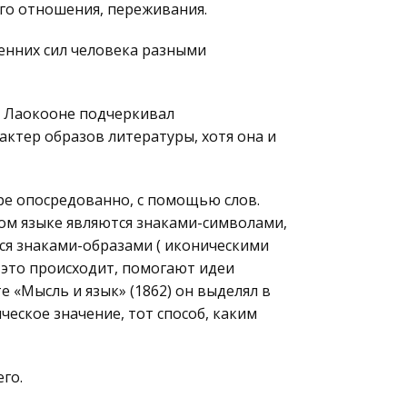
ого отношения, переживания.
енних сил человека разными
 о Лаокооне подчеркивал
ктер образов литературы, хотя она и
ре опосредованно, с помощью слов.
ом языке являются знаками-символами,
ся знаками-образами ( иконическими
 это происходит, помогают идеи
е «Мысль и язык» (1862) он выделял в
еское значение, тот способ, каким
го.