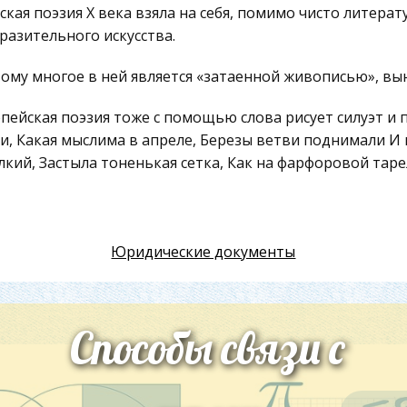
ская поэзия Х века взяла на себя, помимо чисто литерат
разительного искусства.
ому многое в ней является «затаенной живописью», вы
пейская поэзия тоже с помощью слова рисует силуэт и 
и, Какая мыслима в апреле, Березы ветви поднимали И 
лкий, Застыла тоненькая сетка, Как на фарфоровой тар
отворение О. Мандельштама - своего рода словесная а
инено здесь задаче сугубо литературной.
нний пейзаж - лишь повод для размышления о мире, со
Юридические документы
сства, которое материализовано в вещи, созданной чел
жника.
Способы связи с
разительное начало присуще и эпосу.
нтом живописи в слове обладал О. де Бальзак, ваяния - 
разительность в эпических произведениях выражается 