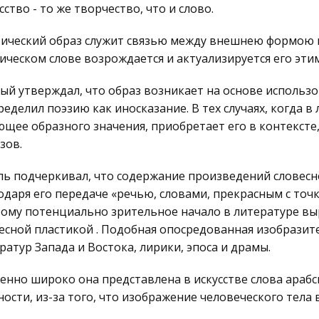
сство - то же творчество, что и слово.
ический образ служит связью между внешнею формою и
ическом слове возрождается и актуализируется его эти
ый утверждал, что образ возникает на основе использо
ределил поэзию как иносказание. В тех случаях, когда в
щее образного значения, приобретает его в контексте
зов.
ль подчеркивал, что содержание произведений словесн
одаря его передаче «речью, словами, прекрасным с точк
ому потенциально зрительное начало в литературе вы
есной пластикой . Подобная опосредованная изобразите
ратур Запада и Востока, лирики, эпоса и драмы.
енно широко она представлена в искусстве слова арабск
ности, из-за того, что изображение человеческого тела