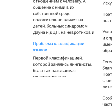
отношением к человеку. А
Иску
Конституционное
общение с ними в их
(государственное) право
собственной среде
Поэт
зарубежных стран
положительно влияет на
поэт
детей, больных синдромом
Муниципальное право
Учен
Дауна и ДЦП, на невротиков и
России
и оп
Радиоэлектроника
Проблема классификации
имею
Право
языков
обра
Физкультура и Спорт
Первой классификацией,
Геге
которой занялись лингвисты,
История отечественного
благ
была так называемая
государства и права
Поэт
генеалогическая
Технология
слов
классификация, то есть
лите
Уголовное право
классификация,
распределяющая языки по
Охрана природы,
Особ
семьям в зависимости от
Экология,
част
предполагаемой общности их
Природопользование