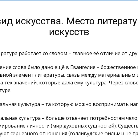
вид искусства. Место литерату
искусств
ратура работает со словом – главное её отличие от друг
ение слова было дано ещё в Евангелие – божественное п
вной элемент литературы, связь между материальным и
а тех значений, которые дала ему культура. Через сло
туре.
альная культура – та которую можно воспринимать наг
альная культура – больше отвечает потребностям челов
ирование личности (мир духовных сущностей). Сущест
уют серьезного отношения (голливудские фильмы не т