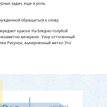
урных задач, еще и роль
нужденной обращаться к слову.
передает краски: На бледно-голубой
незаметно вечерели . Узор отточенный
елке Рисунок, вычерченный метко Это
кварель, но живописное начало
творенном Богом, и произведении
овеком; о сущности творчества
И.А. Гончаров. Порой
еще более опосредованно, чем в