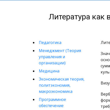
Литература как 
Педагогика
Лите
Менеджмент (Теория
Знач
управления и
осно
организации)
сумм
Медицина
куль
Экономическая теория,
Визу
политэкономия,
макроэкономика
Верб
Программное
форм
обеспечение
треб