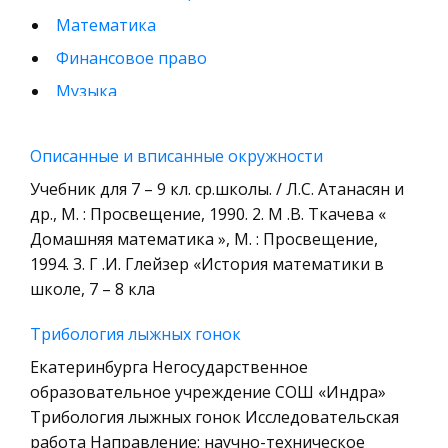
Математика
Финансовое право
Музыка
Международные экономические и валютно-
кредитные отношения
Описанные и вписанные окружности
Конституционное (государственное) право
Учебник для 7 – 9 кл. ср.школы. / Л.С. Атанасян и
зарубежных стран
др., М. : Просвещение, 1990. 2. М .В. Ткачева «
Домашняя математика », М. : Просвещение,
Муниципальное право России
1994. 3. Г .И. Глейзер «История математики в
Радиоэлектроника
школе, 7 – 8 кла
Право
Трибология лыжных гонок
Физкультура и Спорт
Екатеринбурга Негосударственное
История отечественного государства и
образовательное учреждение СОШ «Индра»
права
Трибология лыжных гонок Исследовательская
Технология
работа Направление: научно-техническое