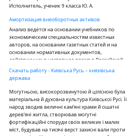
Уголовное право
Исполнитель, ученик 9 класса Ю. А.
Охрана природы, Экология,
Амортизация внеоборотных активов
Природопользование
Анализ ведётся на основании учебников по
Военная кафедра
экономическим специальностям известных
Социология
авторов, на основании газетных статей и на
основании нормативных документов,
Страховое право
действующих в настоящее время в Российской
Компьютеры и периферийные устройства
Скачать работу - Київська Русь – князівська
Военное дело
Виды ненадлежащей рекламы по закону о
держава
рекламе
Экономика и Финансы
Наглядно показаны примеры недобросовестной
Могутньою, високорозвинутою й цілісною була
Химия
рекламы: 1) информация линии по уходу за
матеріальна й духовна культура Київської Русі. Її
Металлургия
кожей «Лицо без проблем». Слоган гласит: «Кто
народ зводив величні кам’яні храми й ошатні
Микроэкономика, экономика предприятия,
не знает, тот многое теряет». То есть
дерев’яні житла, створював могутні
предпринимательство
дискредитирует физическое лицо,
фортифікаційні споруди свoїх великих і малих
міст, будував на тисячі верст захисні вали проти
Историческая личность
Конституционное право в системе права