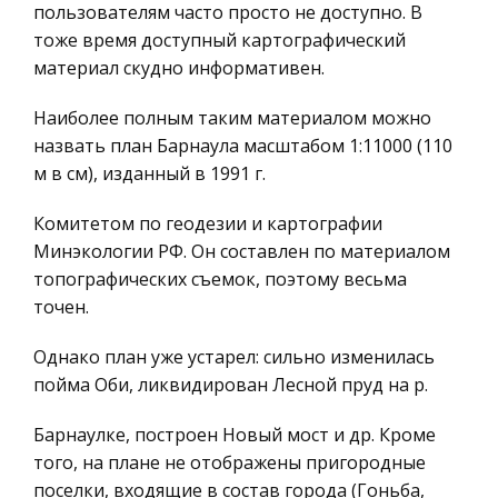
пользователям часто просто не доступно. В
Ценные бумаги
Шпаргалки по истории России
тоже время доступный картографический
Гражданское право
материал скудно информативен.
Модификация законодательства была поручена
Трудовое право
Сперанскому. В 1830г. было закончено полное
Наиболее полным таким материалом можно
собрание законов Российской империи. К 33г.
История государства и права зарубежных
назвать план Барнаула масштабом 1:11000 (110
был составлен свод действующих законов Росс.
стран
м в см), изданный в 1991 г.
Империи. При Н1 было за
Транспорт
Комитетом по геодезии и картографии
Приборы химической разведки и химического
Банковское дело и кредитование
Минэкологии РФ. Он составлен по материалом
контроля
Здоровье
топографических съемок, поэтому весьма
Выводы. Введение. Я взяла эту тему, так как
Астрономия
точен.
считаю очень важным в наше время (время
Биржевое дело
химического и ядерного оружия), хотя бы
Однако план уже устарел: сильно изменилась
примерно представлять какой прибор для чего
Биология
пойма Оби, ликвидирован Лесной пруд на р.
используется. Также я постаралас
Экономико-математическое
Барнаулке, построен Новый мост и др. Кроме
моделирование
того, на плане не отображены пригородные
Российское предпринимательское право
поселки, входящие в состав города (Гоньба,