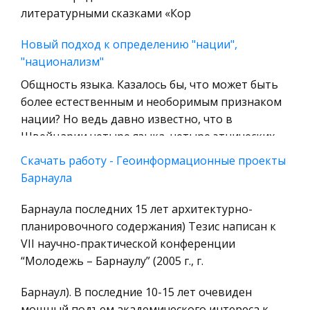
Уголовное право
литературными сказками «Кор
Охрана природы, Экология,
Новый подход к определению "нации",
Природопользование
"национализм"
Военная кафедра
Общность языка. Казалось бы, что может быть
Социология
более естественным и необоримым признаком
нации? Но ведь давно известно, что в
Страховое право
Швейцарии четыре языка, четыре этнических
Компьютеры и периферийные устройства
общности - германо-швейцарцы (65%
Скачать работу - Геоинформационные проекты
Военное дело
Барнаула
Влияние мониторов на зрение. Мониторы с
Экономика и Финансы
электронно-лучевой трубкой (ЭЛТ) или
Барнаула последних 15 лет архитектурно-
Химия
жидкокристаллические (ЖК). Усталость глаз при
планировочного содержания) Тезис написан к
Металлургия
работе с мониторами
VII научно-практической конференции
Микроэкономика, экономика предприятия,
Изображение на дисплее принципиально
“Молодежь – Барнаулу” (2005 г., г.
предпринимательство
отличается от привычных глазу объектов
Барнаул). В последние 10-15 лет очевиден
наблюдения - оно светится; состоит из
Историческая личность
мощный подъем академического интереса к