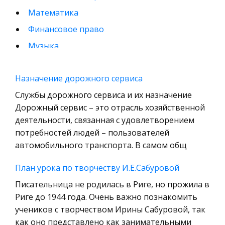
Математика
Финансовое право
Музыка
Международные экономические и валютно-
кредитные отношения
Назначение дорожного сервиса
Конституционное (государственное) право
Службы дорожного сервиса и их назначение
зарубежных стран
Дорожный сервис – это отрасль хозяйственной
деятельности, связанная с удовлетворением
Муниципальное право России
потребностей людей – пользователей
Радиоэлектроника
автомобильного транспорта. В самом общ
Право
План урока по творчеству И.Е.Сабуровой
Физкультура и Спорт
Писательница не родилась в Риге, но прожила в
История отечественного государства и
Риге до 1944 года. Очень важно познакомить
права
учеников с творчеством Ирины Сабуровой, так
Технология
как оно представлено как занимательными