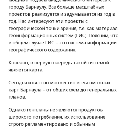
дискретных точек; оно мерцает, т. е. эти точки с
География, Экономическая география
городу Барнаулу. Все больше масштабных
определенной частотой зажигаются и га
Литература, Лингвистика
проектов реализуется и задумывается из год в
Организация коммерческой работы в торговой
год. Нас интересуют эти проекты с
Техника
организации (предприятии), пути её
географической точки зрения, т.е. как материал
Бухгалтерский учет
совершенствования
геоинформационных систем (ГИС). Поясним, что
Налоговое право
в общем случае ГИС – это система информации
Барнаул 2005 год СОДЕРЖАНИЕ
географического содержания.
Экологическое право
Введение………………………………………………………………………………
3 Глава І . Организация коммерческой работы в
Физика
Конечно, в первую очередь такой системой
торговой организации (предприятии), пути её
является карта.
Теория государства и права
совершенствования. 1.1. Сущность
Компьютерные сети
Сегодня известно множество всевозможных
Исследование удовлетворенности потребителя
Философия
карт Барнаула – от общих схем до генеральных
Однако ни того, ни другого наша рыночная
планов.
Программирование, Базы данных
практика еще не имеет. Необходимо знать
Правоохранительные органы
некоторые закономерности процесса
Однако генпланы не являются продуктов
взаимодействия производителя и потребителя
широкого потребления, их использование
Конституционное (государственное) право
при удовлетворении потребностей последнег
строго регламентировано и обычным
России