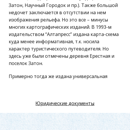
Искусство
Затон, Научный Городок и пр.). Также большой
недочет заключается в отсутствии на нем
Физкультура и Спорт, Здоровье
изображения рельефа. Но это все – минусы
Гражданская оборона
многих картографических изданий. В 1993-м
Геология
издательством “Алтапресс” издана карта-схема
куда менее информативная, т.к. носила
Религия
характер туристического путеводителя. Но
Уголовный процесс
здесь уже были отмечены деревня Ерестная и
Таможенное право
поселок Затон.
Международное частное право
Примерно тогда же издана универсальная
Архитектура
схема Барнаула с исторической справкой и
“Кратким хронографом города Барнаула”. Ее
Политология, Политистория
недочеты: очень плохая печать (изображения
Материаловедение
Юридические документы
неправильно накладывались друг на друга); не
Компьютеры, Программирование
показана восточная окраина города; чрезмерно
схематичное изображение. В 1998-м
Экскурсии и туризм
Новосибирской картографической фабрикой
История политических и правовых учений