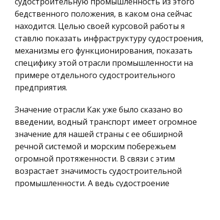
судостроительную промышленность из этого
бедственного положения, в каком она сейчас
Экономико-математическое
находится. Целью своей курсовой работы я
моделирование
ставлю показать инфраструктуру судостроения,
Российское предпринимательское право
механизмы его функционирования, показать
Искусство
специфику этой отрасли промышленности на
примере отдельного судостроительного
Физкультура и Спорт, Здоровье
предприятия.
Гражданская оборона
Геология
Значение отрасли Как уже было сказано во
введении, водный транспорт имеет огромное
Религия
значение для нашей страны с ее обширной
Уголовный процесс
речной системой и морским побережьем
Таможенное право
огромной протяженности. В связи с этим
возрастает значимость судостроительной
Международное частное право
промышленности. А ведь судостроение
Архитектура
производит не только транспортные суда.
Политология, Политистория
Количественные и качественные