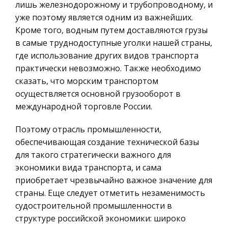
свое произведение в 1185 году. В это время
лишь железнодорожному и трубопроводному, и
Микроэкономика, экономика предприятия,
Великая Русь и Киев находились в трудном
уже поэтому является одним из важнейших.
предпринимательство
положении. Огромное государство, созданное
Кроме того, водным путем доставляются грузы
великим князем Олегом, процвет
в самые труднодоступные уголки нашей страны,
Историческая личность
где использование других видов транспорта
География, Экономическая география
Методика разработки нового тура в Эльзас
практически невозможно. Также необходимо
Литература, Лингвистика
сказать, что морским транспортом
Главным недостатком выездного российского
осуществляется основной грузооборот в
Техника
туризма является его зависимость от уровня
международной торговле России.
жизни российских граждан, а также
Бухгалтерский учет
определенные климатические и ментальные
Налоговое право
Поэтому отрасль промышленности,
условия, при которых у нашего человека с
обеспечивающая создание технической базы
Экологическое право
для такого стратегически важного для
Оздоровительная ходьба, оздоровительный
Физика
экономики вида транспорта, и сама
бег, самоконтроль при индивидуальных
Теория государства и права
приобретает чрезвычайно важное значение для
тренировках
страны. Еще следует отметить незаменимость
Компьютерные сети
Олимпийский чемпион, доктор медицинских
судостроительной промышленности в
наук, профессор А. Н. Воробьев пишет:
Философия
структуре российской экономики: широко
«Тренирует мышцы любая физическая нагрузка.