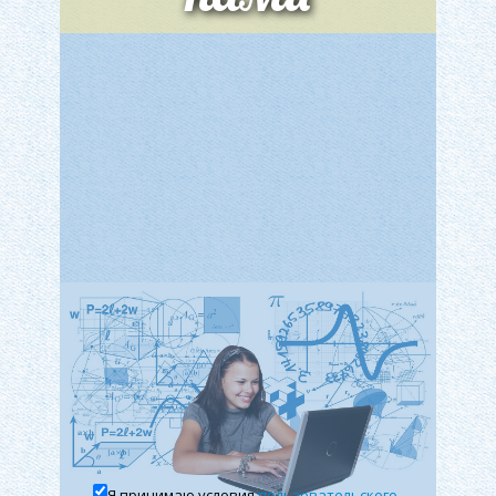
Теория систем управления
Мощный военный флот – это гарант
Государственное регулирование, Таможня,
неприкосновенности нашей территории. В XX
Налоги
веке оружием, на которое делают основные
ставки, стало ядерное оружие.
Каждая подводная лодка несет около 20 ракет с
ядерными боеголовками и благодаря своей
мобильности и невидимости для противника
может держать под прицелом всю вражескую
территорию.
Однако не только оборона нашей страны
зависит от строительства качественных
военных судов.
Боезапаса одной подводной лодки хватит,
чтобы уничтожить все живое на целом
континенте, таким образом от надежности
Я принимаю условия
пользовательского