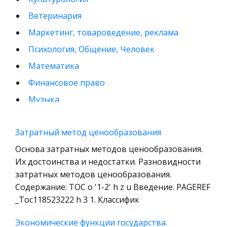
Ветеринария
Маркетинг, товароведение, реклама
Психология, Общение, Человек
Математика
Финансовое право
Музыка
Международные экономические и валютно-
кредитные отношения
Затратный метод ценообразования
Конституционное (государственное) право
Основа затратных методов ценообразования.
зарубежных стран
Их достоинства и недостатки. Разновидности
затратных методов ценообразования.
Муниципальное право России
Содержание: TOC o '1-2' h z u Введение. PAGEREF
Радиоэлектроника
_Toc118523222 h 3 1. Классифик
Право
Экономические функции государства.
Физкультура и Спорт