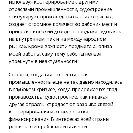
Программирование, Базы данных
используя кооперирование с другими
Скажем, когда мне приходится ехать в поездке
отраслями промышленности, судостроение
Правоохранительные органы
дальнего следования, делаю так н
стимулирует производство в этих отраслях,
Конституционное (государственное) право
создает огромное количество рабочих мест и
Налоговая система России в сравнении с
России
приносит высокий доход от продажи судов как
другими странами
Ценные бумаги
на внутреннем, так и на международном
Жертвоприношение было неписаным законом и
рынках. Кроме важности предмета анализа
Гражданское право
таким образом становилось принудительной
моей работы, саму тему работы нельзя
Трудовое право
выплатой или побором. [9, с. 5] Пришедшие к
упрекнуть в неактуальности.
нам из глубины веков налоги претерпели на
История государства и права зарубежных
своем долгом пути не мало измен
стран
Сегодня, когда вся отечественная
промышленность еще не так давно находилась
Транспорт
Память на лица
в глубоком кризисе, когда продолжается спад
Банковское дело и кредитование
Память определяет нашу индивидуальность и
производства, судостроение, как никакая
заставляет действовать тем или иным способом
Здоровье
другая отрасль, страдает от разрыва связей
в большей степени, чем любая другая отдельно
кооперирования и от недостатка
Астрономия
взятая особенность нашей личности. Вся наша
финансирования. В интересах всей страны
Биржевое дело
жизнь есть не что иное,
решить эти проблемы и вывести
Биология