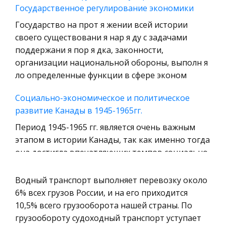
Государственное регулирование экономики
История отечественного государства и
Государство на прот я жении всей истории
права
своего существовани я нар я ду с задачами
Технология
поддержани я пор я дка, законности,
Уголовное право
организации национальной обороны, выполн я
ло определенные функции в сфере эконом
Охрана природы, Экология,
Природопользование
Социально-экономическое и политическое
Военная кафедра
развитие Канады в 1945-1965гг.
Социология
Период 1945-1965 гг. является очень важным
этапом в истории Канады, так как именно тогда
Страховое право
она достигла впечатляющих темпов социально-
Компьютеры и периферийные устройства
экономического развития благодаря целому
Военное дело
ряду внешних и внутренних ф
Водный транспорт выполняет перевозку около
Экономика и Финансы
6% всех грузов России, и на его приходится
Моё отношение к "Слову о полку Игореве"
10,5% всего грузооборота нашей страны. По
Химия
Создатель “Слова о полку Игореве” написал
грузообороту судоходный транспорт уступает
Металлургия