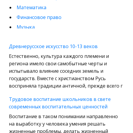
Математика
Финансовое право
Музыка
Международные экономические и валютно-
кредитные отношения
Древнерусское искусство 10-13 веков
Конституционное (государственное) право
Естественно, культура каждого племени и
зарубежных стран
региона имело свои самобытные черты и
испытывало влияние соседних земель и
Муниципальное право России
государств. Вместе с христианством Русь
Радиоэлектроника
восприняла традиции античной, прежде всего г
Право
Трудовое воспитание школьников в свете
Физкультура и Спорт
современных воспитательных ценностей
История отечественного государства и
Воспитание в таком понимании направленно
права
на выработку у человека умения решать
Технология
жизненные проблемы, делать жизненный