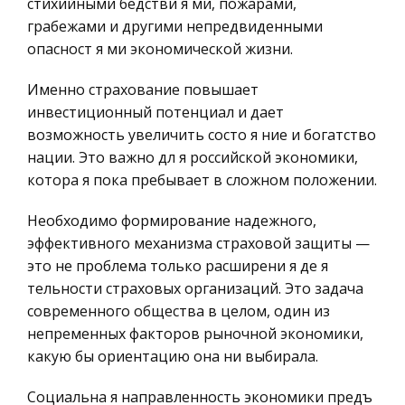
стихийными бедстви я ми, пожарами,
География, Экономическая география
№ 122-ФЗ
грабежами и другими непредвиденными
Литература, Лингвистика
опасност я ми экономической жизни.
Исходя из преамбулы Федерального закона N
Техника
122-ФЗ, указанный Федеральный закон принят в
Именно страхование повышает
целях защиты прав и свобод граждан
Бухгалтерский учет
инвестиционный потенциал и дает
Российской Федерации на основе
Налоговое право
возможность увеличить состо я ние и богатство
разграничения полномочий между
нации. Это важно дл я российской экономики,
Экологическое право
федеральными орг
котора я пока пребывает в сложном положении.
Физика
Логические элементы
Необходимо формирование надежного,
Теория государства и права
Внутри прямоугольника изображается символ,
эффективного механизма страховой защиты —
Компьютерные сети
указывающий функциональное назначение
это не проблема только расширени я де я
элемента. На рис.1 10 представлены логические
Философия
тельности страховых организаций. Это задача
элементы, реализующие рассмотренные в п.2.2.
Программирование, Базы данных
современного общества в целом, один из
функции. Там же представлены
непременных факторов рыночной экономики,
Правоохранительные органы
какую бы ориентацию она ни выбирала.
Особенности работы с учебником на уроках
Конституционное (государственное) право
«Окружающий мир» по УМК Н.Ф. Виноградовой
России
Социальна я направленность экономики предъ