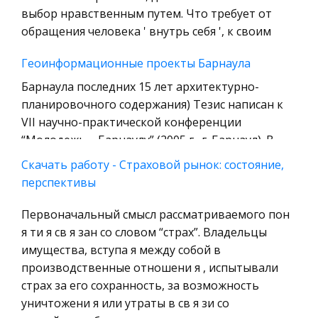
Уголовное право
выбор нравственным путем. Что требует от
обращения человека ' внутрь себя ', к своим
Охрана природы, Экология,
Природопользование
Геоинформационные проекты Барнаула
Военная кафедра
Барнаула последних 15 лет архитектурно-
Социология
планировочного содержания) Тезис написан к
VII научно-практической конференции
Страховое право
“Молодежь – Барнаулу” (2005 г., г. Барнаул). В
Компьютеры и периферийные устройства
последние 10-15 лет очевиден мощны
Скачать работу - Страховой рынок: состояние,
Военное дело
перспективы
Макроэкономика (шпаргалка)
Экономика и Финансы
Динамика этих ф-ов в долгосроч. перспективе
Первоначальный смысл рассматриваемого пон
Химия
опред. динамику потенциального объёма пр-ва.
я ти я св я зан со словом “страх”. Владельцы
Металлургия
В краткосрочном периоде эк-ка отклоняется от
имущества, вступа я между собой в
Микроэкономика, экономика предприятия,
главной траектории равномерного
производственные отношени я , испытывали
предпринимательство
поступательного движения. Управле
страх за его сохранность, за возможность
уничтожени я или утраты в св я зи со
Историческая личность
Цели, задачи и структура Федерального закона