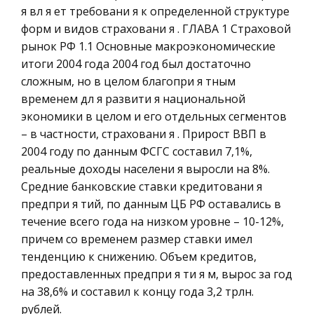
Главное достоинство данного метода —
я вл я ет требовани я к определенной структуре
Ценные бумаги
возможность для ученика многократно читать
форм и видов страховани я . ГЛАВА 1 Страховой
Гражданское право
учебный материал в доступном для него темпе
рынок РФ 1.1 Основные макроэкономические
Трудовое право
и в удобное время. Учебные книги успешно
итоги 2004 года 2004 год был достаточно
выполняют все функции: обучающую,
сложным, но в целом благопри я тным
История государства и права зарубежных
временем дл я развити я национальной
стран
Организация производства на
экономики в целом и его отдельных сегментов
Транспорт
машиностроительных предприятиях с
– в частности, страховани я . Прирост ВВП в
поточными линиями
Банковское дело и кредитование
2004 году по данным ФСГС составил 7,1%,
Классификация поточных линий.
реальные доходы населени я выросли на 8%.
Здоровье
1.1.Характеристика поточного производства.
Средние банковские ставки кредитовани я
Астрономия
Поточным производством называется
предпри я тий, по данным ЦБ РФ оставались в
Биржевое дело
прогрессивная форма организации
течение всего года на низком уровне – 10-12%,
производства, основанная на ритмичной
причем со временем размер ставки имел
Биология
повторяемости согласов
тенденцию к снижению. Объем кредитов,
Экономико-математическое
предоставленных предпри я ти я м, вырос за год
моделирование
на 38,6% и составил к концу года 3,2 трлн.
Российское предпринимательское право
рублей.