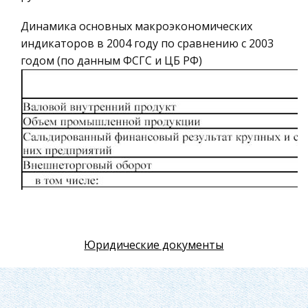
Искусство
Динамика основных макроэкономических
Физкультура и Спорт, Здоровье
индикаторов в 2004 году по сравнению с 2003
Гражданская оборона
годом (по данным ФСГС и ЦБ РФ)
Геология
Религия
Уголовный процесс
Таможенное право
Международное частное право
Архитектура
Политология, Политистория
Материаловедение
Юридические документы
Компьютеры, Программирование
Экскурсии и туризм
Тем не менее, эти показатели оказались ниже
История политических и правовых учений