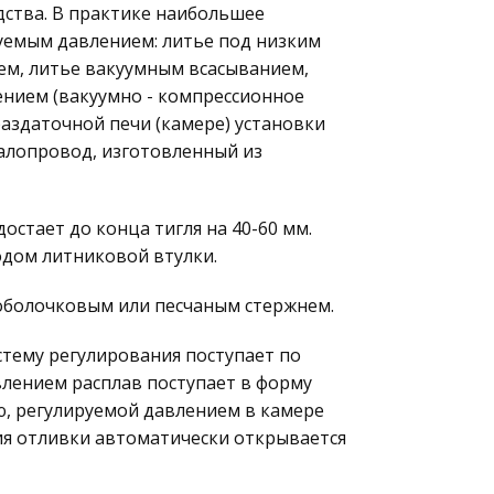
дства. В практике наибольшее
уемым давлением: литье под низким
ем, литье вакуумным всасыванием,
ением (вакуумно - компрессионное
раздаточной печи (камере) установки
алопровод, изготовленный из
остает до конца тигля на 40-60 мм.
дом литниковой втулки.
оболочковым или песчаным стержнем.
стему регулирования поступает по
лением расплав поступает в форму
ю, регулируемой давлением в камере
ия отливки автоматически открывается