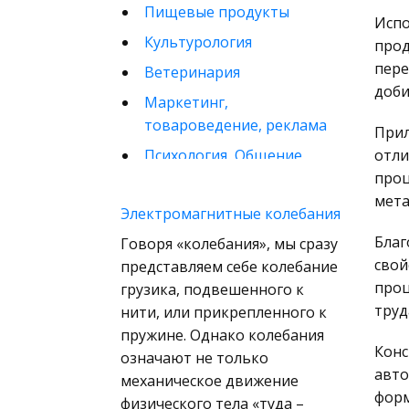
Пищевые продукты
Испо
Культурология
прод
пере
Ветеринария
доби
Маркетинг,
товароведение, реклама
Прил
Психология, Общение,
отли
Человек
проц
мета
Математика
Электромагнитные колебания
Финансовое право
Благ
Говоря «колебания», мы сразу
свой
представляем себе колебание
Музыка
проц
грузика, подвешенного к
Международные
труд
нити, или прикрепленного к
экономические и
пружине. Однако колебания
валютно-кредитные
Конс
означают не только
отношения
авто
механическое движение
Конституционное
форм
физического тела «туда –