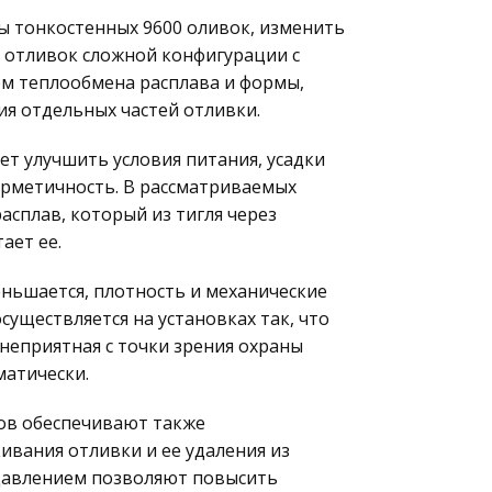
ы тонкостенных 9600 оливок, изменить
 отливок сложной конфигурации с
м теплообмена расплава и формы,
я отдельных частей отливки.
т улучшить условия питания, усадки
герметичность. В рассматриваемых
асплав, который из тигля через
ает ее.
еньшается, плотность и механические
уществляется на установках так, что
неприятная с точки зрения охраны
матически.
сов обеспечивают также
вания отливки и ее удаления из
 давлением позволяют повысить