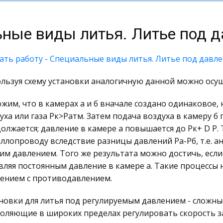
ные виды литья. Литье под 
ать работу - Специальные виды литья. Литье под давл
льзуя схему установки аналогичную данной можно осу
жим, что в камерах а и б вначале создано одинаковое,
уха или газа Рк>Ратм. Затем подача воздуха в камеру б 
олжается; давление в камере а повышается до Рк+ D Р.
ллопроводу вследствие разницы давлений Ра-Рб, т.е. ан
им давлением. Того же результата можно достичь, если
вляя постоянным давление в камере а. Такие процессы
ением с противодавлением.
новки для литья под регулируемым давлением - сложны
оляющие в широких пределах регулировать скорость з