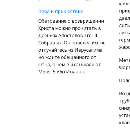
(государственное) право
каче
зарубежных стран
прим
Вера и пришествие
давл
Муниципальное право
Обетование о возвращении
лить
России
Христа можно прочитать в
лить
Деяниях Апостолов 1гл.: 4
Радиоэлектроника
герм
Собрав их, Он повелел им: не
Право
жаро
отлучайтесь из Иерусалима,
Физкультура и Спорт
но ждите обещанного от
Мета
Отца, о чем вы слышали от
История отечественного
Форм
Меня, 5 ибо Иоанн к
государства и права
Поло
Технология
Полинозное волокно
Уголовное право
Возд
Поэтому вслед за фирмой
труб
АРСТ производство этого
Охрана природы,
сниз
волокна под названием
Экология,
уста
поликот, зантрел, коплон,
Природопользование
клап
волокно Z 54, айрон ПЛ
Военная кафедра