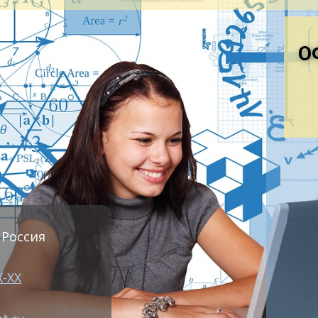
пективы использования. Литье под низким давлением
товления сложных фасонных и особенно тонкостенных 
вов, простых отливок из медных сплавов и сталей в се
О
енности формирования отливки при литье под низким 
лнение форм расплавим при этом способе литья может 
рые можно регулировать в широком диапазоне. Для по
почтительно заполнять форму сплошным потоком, при
ственное заполнение формы и исключающих захват воз
вках газовых раковин, попадание в них окисных плено
ко уменьшение скорости потока, необходимое для сох
девременное охлаждение и затвердевание расплава, т.
 Россия
ому, как и в других литейных процессах, важно соглас
мы заполнения формы рассплавом. В зависимости от с
Х-ХХ
матических параметров установки движение расплава
заполнении может происходить как при возрастающей с