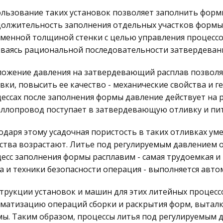
льзование таких установок позволяет заполнить форм
олжительность заполнения отдельных участков формы
менной толщиной стенки с целью управления процессо
ваясь рациональной последовательности затвердевани
ожение давления на затвердевающий расплав позволяе
вки, повысить ее качество - механические свойства и 
ессах после заполнения формы давление действует на р
ллопровод поступает в затвердевающую отливку и пит
одаря этому усадочная пористость в таких отливках ум
ства возрастают. Литье под регулируемым давлением ос
есс заполнения формы расплавим - самая трудоемкая и 
а и техники безопасности операция - выполняется авто
трукции установок и машин для этих литейных процес
матизацию операций сборки и раскрытия форм, выталки
ы. Таким образом, процессы литья под регулируемым