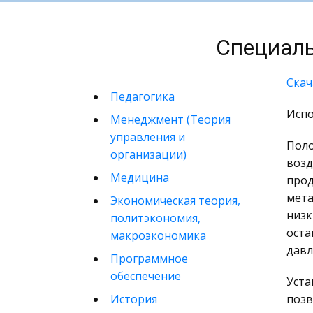
Специаль
Скач
Педагогика
Испо
Менеджмент (Теория
управления и
Поло
организации)
возд
Медицина
прод
мета
Экономическая теория,
низк
политэкономия,
оста
макроэкономика
давл
Программное
обеспечение
Уста
История
позв