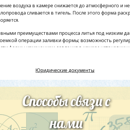
ение воздуха в камере снижается до атмосферного и н
лопровода сливается в тигель. После этого форма раскр
оряется.
вными преимуществами процесса литья под низким да
оемкой операции заливки формы; возможность регулир
сти формы изменением давления в камере установки; у
ода металла на литниковую систему.
вные недостатки невысокая стойкость части металлопр
Юридические документы
удняет использование способа литья для сплавов с выс
ность системы регулирования скорости потока расплав
ессами, происходящими в установке при заполнении е
Способы связи с
ек воздуха через уплотнения, понижением уровня распл
вок; возможность ухудшения качества сплава при длит
ность эксплуатации и наладки установок.
нами
мущества и недостатки способа определяют рациональ