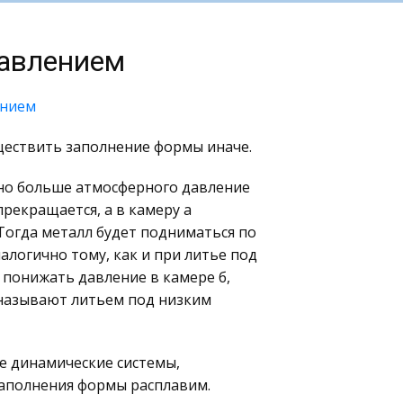
давлением
ением
ществить заполнение формы иначе.
 но больше атмосферного давление
прекращается, а в камеру а
 Тогда металл будет подниматься по
алогично тому, как и при литье под
 понижать давление в камере б,
 называют литьем под низким
е динамические системы,
аполнения формы расплавим.