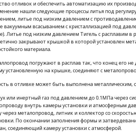
ство отливок и обеспечить автоматизацию их произво
енение нашли следующие процессы литья под регулир
ением, литье под низким давлением с противодавлени
е вакуумным всасыванием с кристаллизацией под давл
е). Литье под низким давлением Тигель с расплавим в 
етично закрывают крышкой в которой установлен мет
стойкого материала.
ллопровод погружают в расплав так, что конец его не д
у установленную на крышке, соединяют с металопрово
сть в отливке может быть выполнена металлическим, 
ух или инертный газ под давлением до 0.1МПа через си
опроводу внутрь камеры установки и атмосферным дав
у через металопровод, литник и коллектор со скорость
новки. По окончании заполнения формы и затвердеван
ан, соединяющий камеру установки с атмосферой.