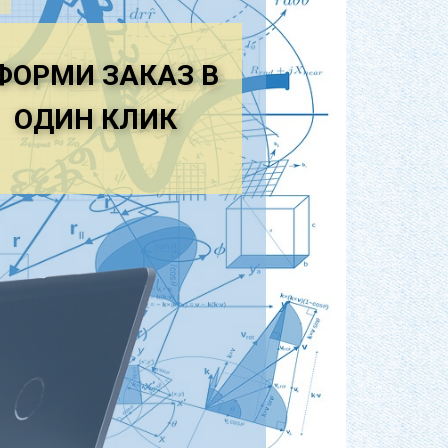
 наиболее широко применяют для
отливок из алюминиевых и магниевых
рийном и массовом производстве.
ФОРМИ ЗАКАЗ В
давлением.
ОДИН КЛ​ИК
осуществлятся со скоростями потока,
лучения качественных отливок
 скоростях, обеспечивающих
духа расплавим, образование в
к и неметалических включений.
ранения его сплошности может вызвать
е. до полного заполнения формы.
овывать гидравлические и тепловые
очетания конструктивных и
 в металлопроводе и литейной форме
корости потока, так и при