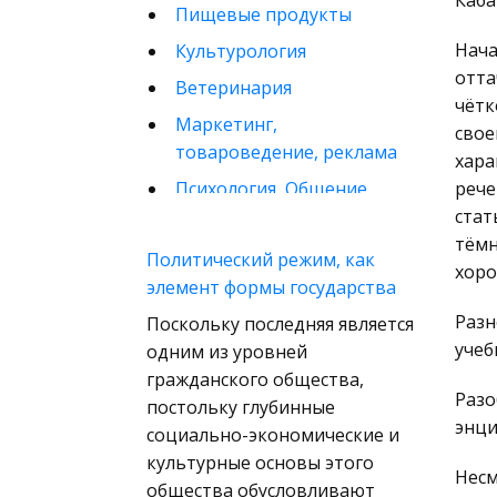
Каба
Пищевые продукты
Нача
Культурология
отта
Ветеринария
чётк
Маркетинг,
свое
товароведение, реклама
хара
Психология, Общение,
рече
Человек
стат
тёмн
Математика
Политический режим, как
хоро
элемент формы государства
Финансовое право
Разн
Поскольку последняя является
Музыка
учеб
одним из уровней
Международные
гражданского общества,
экономические и
Разо
постольку глубинные
валютно-кредитные
энци
социально-экономические и
отношения
культурные основы этого
Несм
Конституционное
общества обусловливают