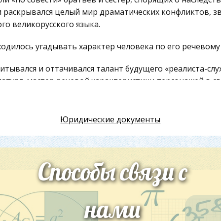
 раскрывался целый мир драматических конфликтов, зв
го великорусского языка.
одилось угадывать характер человека по его речевому 
итывался и оттачивался талант будущего «реалиста-слух
атург, мастер речевой характеристики персонажей в св
аботав для русской сцены без малого сорок лет Остро
десяти пьес.
Юридические документы
зведения Островского и до сих пор остаются на сцене. 
еть рядом героев его пьес. Умер Островский в 1886 го
ково, что в костромских дремучих лесах: на холмистых
Способы связи с
ь писателя по большей части и протекала в этих сердце
наблюдать исконные, ещё мало затронутые современно
авы, слышать коренную русскую речь. Глава 2. История
нами
зы» предшествовала экспедиция драматурга по Верхне