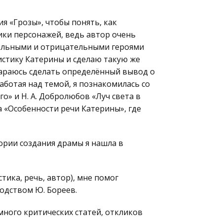
я «Грозы», чтобы понять, как
ики персонажей, ведь автор очень
ельными и отрицательными героями
истику Катерины и сделаю такую же
стараюсь сделать определённый вывод о
аботая над темой, я познакомилась со
о» и Н. А. Добролюбов «Луч света в
на «Особенности речи Катерины», где
ории создания драмы я нашла в
тика, речь, автор), мне помог
одством Ю. Бореев.
много критических статей, откликов