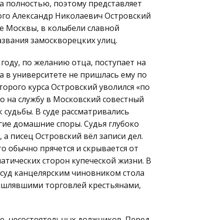
на полностью, поэтому представляет
ского Александр Николаевич Островский
ре Москвы, в колыбели славной
азвания замоскворецких улиц.
году, по желанию отца, поступает на
а в университете не пришлась ему по
торого курса Островский уволился «по
о на службу в Московский совестный
 судьбы. В суде рассматривались
ие домашние споры. Судья глубоко
а писец Островский вёл записи дел.
о обычно прячется и скрывается от
атических сторон купеческой жизни. В
 суд канцелярским чиновником стола
мышлявшими торговлей крестьянами,
ве, несостоятельных должников. Перед