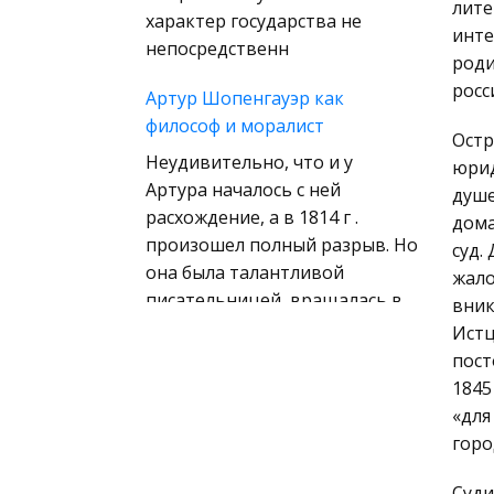
лите
(государственное) право
характер государства не
инте
зарубежных стран
непосредственн
роди
Муниципальное право
росс
Артур Шопенгауэр как
России
философ и моралист
Остр
Радиоэлектроника
Неудивительно, что и у
юрид
Право
Артура началось с ней
душе
Физкультура и Спорт
расхождение, а в 1814 г .
дома
произошел полный разрыв. Но
История отечественного
суд.
она была талантливой
государства и права
жало
писательницей, вращалась в
вник
Технология
литературно-художественных
Истц
Уголовное право
кругах. Благодаря ей Арту
пост
Охрана природы,
1845
Философия (ответы к
Экология,
«для
экзамену)
Природопользование
горо
Возникла одновременно в
Военная кафедра
Суди