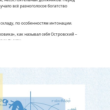
учало всё разноголосое богатство
складу, по особенностям интонации.
овика», как называл себя Островский –
оих пьесах.
вский создал целый репертуароколо
И через полтораста лет не трудно
ду в своём любимом заволжском имении
 берегах маленьких извилистых речек.
винных местах России: где смолоду он
й ему городской цивилизацией обычаи
 создания драмы «Гроза» Созданию
й Волге, предпринятая по заданию