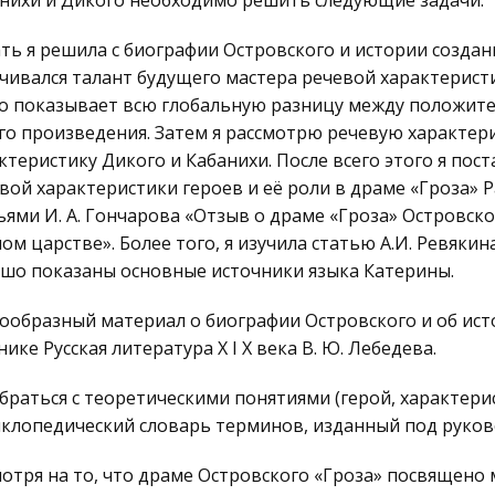
нихи и Дикого необходимо решить следующие задачи.
ть я решила с биографии Островского и истории создани
чивался талант будущего мастера речевой характерист
о показывает всю глобальную разницу между положит
го произведения. Затем я рассмотрю речевую характер
ктеристику Дикого и Кабанихи. После всего этого я по
вой характеристики героев и её роли в драме «Гроза» Р
ьями И. А. Гончарова «Отзыв о драме «Гроза» Островског
ом царстве». Более того, я изучила статью А.И. Ревяки
шо показаны основные источники языка Катерины.
ообразный материал о биографии Островского и об ист
нике Русская литература Х I Х века В. Ю. Лебедева.
браться с теоретическими понятиями (герой, характерис
клопедический словарь терминов, изданный под руков
отря на то, что драме Островского «Гроза» посвящено 