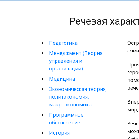
Речевая характ
Педагогика
Остр
смен
Менеджмент (Теория
управления и
Проч
организации)
геро
Медицина
помо
рече
Экономическая теория,
политэкономия,
Впер
макроэкономика
мир,
Программное
обеспечение
Рече
можн
История