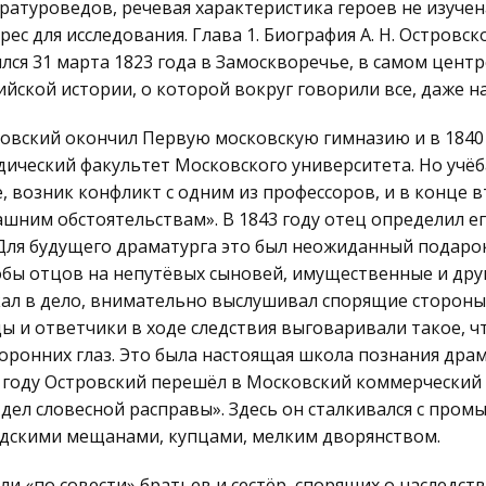
ратуроведов, речевая характеристика героев не изуче
рес для исследования. Глава 1. Биография А. Н. Остров
лся 31 марта 1823 года в Замоскворечье, в самом цент
ийской истории, о которой вокруг говорили все, даже н
овский окончил Первую московскую гимназию и в 1840 
ический факультет Московского университета. Но учёб
, возник конфликт с одним из профессоров, и в конце в
шним обстоятельствам». В 1843 году отец определил ег
 Для будущего драматурга это был неожиданный подарок
бы отцов на непутёвых сыновей, имущественные и друг
ал в дело, внимательно выслушивал спорящие стороны, 
ы и ответчики в ходе следствия выговаривали такое, чт
оронних глаз. Это была настоящая школа познания драм
 году Островский перешёл в Московский коммерческий
 дел словесной расправы». Здесь он сталкивался с про
дскими мещанами, купцами, мелким дворянством.
ли «по совести» братьев и сестёр, спорящих о наследст