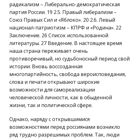
литературы. Предисловие. П лощадь Восстания
радикализм – Либерально-демократическая
Историческая личность
открывается взору каждо
партия России. 19 2.5. Правый либерализм –
География, Экономическая география
Союз Правых Сил и «Яблоко». 20 2.6. Левый
Литература, Лингвистика
Семья в жизни женщины
национал-патриотизм – КПРФ и «Родина». 22
Заключение. 26 Список использованной
Техника
Созданию семьи предшествует брак как парное
литературы. 27 Введение. В настоящее время
отношение, основанное на взаимной
Бухгалтерский учет
наша страна переживает очень
привязанности, любви, заботе, интимных
Налоговое право
противоречивый, но судьбоносный период свой
отношениях. А.Бабель брак назвал
Экологическое право
истории. Вновь воссозданная
учреждением, связанным с существующими
многопартийность, свобода вероисповедания,
социальными
Физика
слова и печати открывают широкие
Теория государства и права
Анализ производства и реализации продукции
возможности для самореализации
ОАО «Динсксахар»
Компьютерные сети
человеческой личности, как в обыденной
жизни, так и политической сфере.
Анализ различных категорий продукции
Философия
проводят в разрезе соответствия достигнутых
Программирование, Базы данных
Однако, наряду с открывшимися
результатов их запланированным уровням.
возможностями перед россиянами возникло
Правоохранительные органы
Проведение анализа - достаточно трудоемкий
ряд трудно разрешимых проблем. Так, люди
процесс, он требует обобщение больш
Конституционное (государственное) право