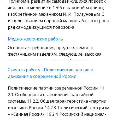
Толчком в развитии самодвижущихся повозок
Технология
явилось появление в 1766 г. паровой машины,
Уголовное право
изобретённой механиком И. И. Ползуновым. С
использованием паровой машины бал построен
Охрана природы, Экология,
ряд самодвижущихся повозок-а
Природопользование
Военная кафедра
Медно-жестянские работы
Социология
Основные требования, предъявляемые к
жестяницким изделиям, следующие: высокая
Страховое право
надежность, минимальные габаритные
Компьютеры и периферийные устройства
размеры и масса, технологичность и
Скачать работу - Политические партии и
Военное дело
экономичность, удобство и безопасность
движения в современной России
Экономика и Финансы
обслуживания,
Политические партии современной России. 11
Химия
Площадь Восстания
2.1. Особенности становления партийной
Металлургия
Николаевский вокзал. Площадь и революция.
системы. 11 2.2. Общая характеристика «партии
Микроэкономика, экономика предприятия,
Годы войны. Станция метро «Площадь
власти» в России. 14 2.3. Политический центризм
предпринимательство
Восстания». Дань памяти. Послесловие. Список
– «Единая Россия». 16 2.4. Российский национал-