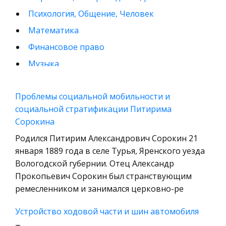
Психология, Общение, Человек
Математика
Финансовое право
Музыка
Международные экономические и валютно-
кредитные отношения
Проблемы социальной мобильности и
социальной стратификации Питирима
Конституционное (государственное) право
Сорокина
зарубежных стран
Родился Питирим Александрович Сорокин 21
Муниципальное право России
января 1889 года в селе Турья, Яренского уезда
Радиоэлектроника
Вологодской губернии. Отец Александр
Право
Прокопьевич Сорокин был странствующим
ремесленником и занимался церковно-ре
Физкультура и Спорт
История отечественного государства и
Устройство ходовой части и шин автомобиля
права