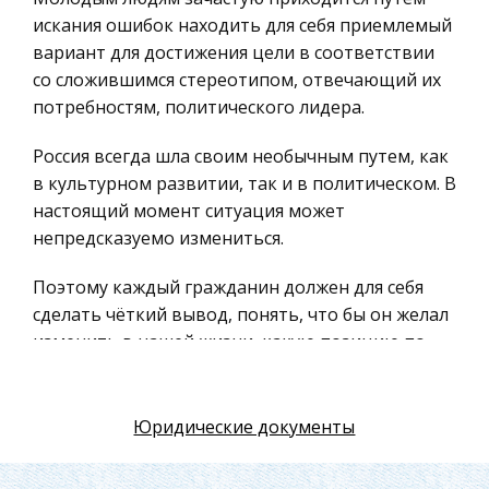
Российское предпринимательское право
искания ошибок находить для себя приемлемый
вариант для достижения цели в соответствии
Искусство
со сложившимся стереотипом, отвечающий их
Физкультура и Спорт, Здоровье
потребностям, политического лидера.
Гражданская оборона
Россия всегда шла своим необычным путем, как
Геология
в культурном развитии, так и в политическом. В
Религия
настоящий момент ситуация может
Уголовный процесс
непредсказуемо измениться.
Таможенное право
Поэтому каждый гражданин должен для себя
Международное частное право
сделать чёткий вывод, понять, что бы он желал
изменить в нашей жизни, какую позицию по
Архитектура
отношению к устройству государства,
Политология, Политистория
политической власти, внутренней и внешней
Материаловедение
политики правительства он занимает. Очень
Юридические документы
часто бывает так, что избиратели не хотят идти
Компьютеры, Программирование
на выборы, равнодушно ожидая, кто же