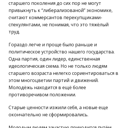
старшего поколения до сих пор не могут
России
привыкнуть к “либерализованой” экономике,
Назначение дорожного сервиса
Ценные бумаги
считают коммерсантов перекупщиками-
Службы дорожного сервиса и их назначение
спекулянтами, не понимая, что это тяжёлый
Гражданское право
Дорожный сервис – это отрасль хозяйственной
труд.
Трудовое право
деятельности, связанная с удовлетворением
потребностей людей – пользователей
История государства и права зарубежных
Гораздо легче и проще было раньше и
автомобильного транспорта. В самом общ
стран
политическое устройство нашего государства.
Одна партия, один лидер, единственная
Транспорт
Исследование работы реверсивных счетчиков
идеологическая схема. Но не только людям
Банковское дело и кредитование
Функциональная схема и условно-графическое
старшего возраста нелегко сориентироваться в
обозначение регистра сдвига представлены на
Здоровье
этом многоцветии партий и движений.
рис.З. "; echo ''; Последовательный
Молодёжь находится в ещё более
Астрономия
информационный код поступит на вход D
противоречивом положении.
Биржевое дело
регистра. Импульс команды сдвига С по
Старые ценности изжили себя, а новые еще
Биология
окончательно не сформировались.
Экономико-математическое
моделирование
Молодым людям зачастую приходится путём