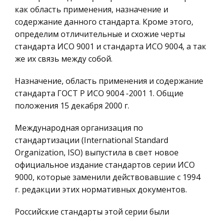
предпринимательство
как область применения, назначение и
простоя предприятий швейной
содержание данного стандарта. Кроме этого,
промышленности, отстали от стремительно
Историческая личность
определим отличительные и схожие черты
развивающихся конкурентов. Российская
География, Экономическая география
стандарта ИСО 9001 и стандарта ИСО 9004, а так
швейная индустрия находиться в очень
Литература, Лингвистика
же их связь между собой.
проблемной ситуации
Техника
Назначение, область применения и содержание
Конституционное право в системе права
Бухгалтерский учет
стандарта ГОСТ Р ИСО 9004 -2001 1. Общие
Республики Беларусь
положения 15 декабря 2000 г.
Налоговое право
Предметом конституционного права как
Экологическое право
отрасли права является совокупность
Международная организация по
юридических норм, закрепляющих и
Физика
стандартизации (International Standard
регулирующих наиболее важные,
Organization, ISO) выпустила в свет новое
Теория государства и права
основополагающие общественные отношения:
официальное издание стандартов серии ИСО
Компьютерные сети
о демократическом общес
9000, которые заменили действовавшие с 1994
Философия
г. редакции этих нормативных документов.
Асоциальные религии: церковь Сатаны Антона
Программирование, Базы данных
ЛаВея
Российские стандарты этой серии были
Правоохранительные органы