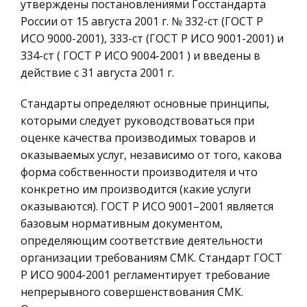
Почему же? Если сказать одним словом, - от
утверждены постановлениями Госстандарта
страха. Истэблишмент боитс я осме я ни я и
России от 15 августа 2001 г. № 332-ст (ГОСТ Р
Конституционное (государственное) право
порицани я со стороны христианства. Наше с
ИСО 9000-2001), 333-ст (ГОСТ Р ИСО 9001-2001) и
России
каждым днем все более регламентированное
334-ст ( ГОСТ Р ИСО 9004-2001 ) и введены в
Ценные бумаги
общество стараетс я избегать
действие с 31 августа 2001 г.
Гражданское право
Шагающие роботы
Стандарты определяют основные принципы,
Трудовое право
которыми следует руководствоваться при
Однако указанные преимущества шагающего
История государства и права зарубежных
оценке качества производимых товаров и
аппарата определяют его высокую сложность.
стран
оказываемых услуг, независимо от того, какова
Большое число управляемых степеней свободы
Транспорт
форма собственности производителя и что
аппарата требует сложной компоновки,
конкретно им производится (какие услуги
Банковское дело и кредитование
разработки высокоэффективных приводо
оказываются). ГОСТ Р ИСО 9001–2001 является
Здоровье
базовым нормативным документом,
Природа конфликтов в организациях, методы
Астрономия
определяющим соответствие деятельности
управления конфликтной ситуацией
организации требованиям СМК. Стандарт ГОСТ
Биржевое дело
Сегодняшние теоретики управления признают,
Р ИСО 9004-2001 регламентирует требование
что полное отсутствие внутри организации
Биология
непрерывного совершенствования СМК.
конфликта - условие не только невозможное,
Экономико-математическое