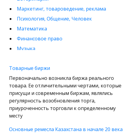
Маркетинг, товароведение, реклама
Психология, Общение, Человек
Математика
Финансовое право
Музыка
Международные экономические и валютно-
кредитные отношения
Товарные биржи
Конституционное (государственное) право
Первоначально возникла биржа реального
зарубежных стран
товара. Ее отличительными чертами, которые
присущи и современным биржам, являлись
Муниципальное право России
регулярность возобновления торга,
Радиоэлектроника
приуроченность торговли к определенному
Право
месту
Физкультура и Спорт
Основные ремесла Казахстана в начале 20 века
История отечественного государства и