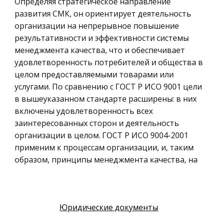
Определяя стратегическое направление
но и нежелательное. В данном реферате автор
моделирование
развития СМК, он ориентирует деятельность
попытается раскрыть природу к
организации на непрерывное повышение
Российское предпринимательское право
результативности и эффективности системы
Искусство
менеджмента качества, что и обеспечивает
Физкультура и Спорт, Здоровье
удовлетворенность потребителей и общества в
целом предоставляемыми товарами или
Гражданская оборона
услугами. По сравнению с ГОСТ Р ИСО 9001 цели
Геология
в вышеуказанном стандарте расширены: в них
Религия
включены удовлетворенность всех
Уголовный процесс
заинтересованных сторон и деятельность
организации в целом. ГОСТ Р ИСО 9004-2001
Таможенное право
применим к процессам организации, и, таким
Международное частное право
образом, принципы менеджмента качества, на
Архитектура
которых он базируется, могут быть
распространены на всю организацию.
Политология, Политистория
Материаловедение
Настоящее второе издание ИСО 9004 отменяет
Юридические документы