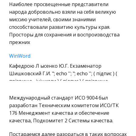
Наиболее просвещенные представители
права
народа добровольно взяли на себя великую
Технология
миссию учителей, своими знаниями
Уголовное право
способствовали развитию культуры края.
Просторы для сохранения и воспроизводства
Охрана природы, Экология,
прежних
Природопользование
Военная кафедра
WinWord
Социология
Кафедрою Л ысенко Ю.Г. Екзаменатор
Шишковский Г.И. "; echo ''; "; echo ''; ( підпис ) (
Страховое право
прізвище , ініциали ) ( підпис ) ( прізвище ,
Компьютеры и периферийные устройства
ініциали ) "; echo ''; ДонГУ Форма N У-5.09 ( назва
Военное дело
вищого навч
Международный стандарт ИСО 9004 был
Экономика и Финансы
разработан Техническим комитетом ИСО/ТК
Ценовая политика и экономическое
176 Менеджмент качества и обеспечение
Химия
обоснование потока по пошиву женского
качества, Подкомитет 2 Системы качества.
Металлургия
комплекта
Микроэкономика, экономика предприятия,
Постараемся далее разораться в таких вопросах
Оборудование и технологии за времена