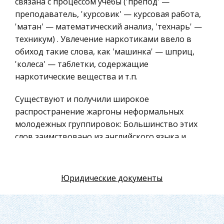
связана с процессом учебы ('препод' —
Искусство
преподаватель, 'курсовик' — курсовая работа,
Физкультура и Спорт, Здоровье
'матан' — математический анализ, 'технарь' —
техникум) . Увлечение наркотиками ввело в
Гражданская оборона
обиход такие слова, как 'машинка' — шприц,
Геология
'колеса' — таблетки, содержащие
Религия
наркотические вещества и т.п.
Уголовный процесс
Существуют и получили широкое
Таможенное право
распространение жаргоны неформальных
молодежных группировок: Большинство этих
Международное частное право
слов заимствовано из английского языка и
Архитектура
адаптировано к русской фонетике. Эти жаргоны
Политология, Политистория
тесно переплетаются со сленгом музыкантов,
Материаловедение
т.к. вся неформальная культура построена на
Юридические документы
музыке.
Компьютеры, Программирование
Экскурсии и туризм
Жаргоны группировок людей по интересам
включают жаргоны игроков ('забить козла' —
История политических и правовых учений