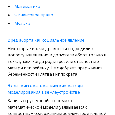
Математика
Финансовое право
Музыка
Международные экономические и валютно-
кредитные отношения
Вред аборта как социальное явление
Конституционное (государственное) право
Некоторые врачи древности подходили к
зарубежных стран
вопросу взвешенно и допускали аборт только в
тех случаях, когда роды грозили опасностью
Муниципальное право России
матери или ребенку. Не одобряет прерывания
Радиоэлектроника
беременности клятва Гиппократа,
Право
Экономико-математические методы
Физкультура и Спорт
моделирования в землеустройстве
История отечественного государства и
Запись структурной экономико-
права
математической модели увязывается с
Технология
конкретным содержанием землеустроительной