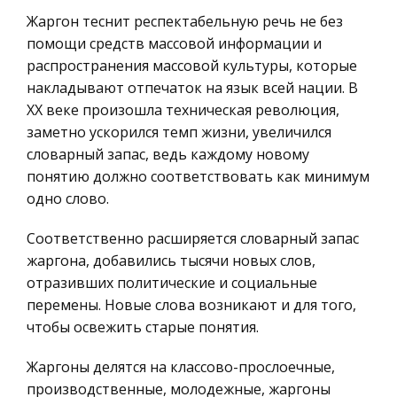
написания работы были использованы
География, Экономическая география
Жаргон теснит респектабельную речь не без
документы из кн
Литература, Лингвистика
помощи средств массовой информации и
Реформа федеративных отношений в
распространения массовой культуры, которые
Техника
современной России
накладывают отпечаток на язык всей нации. В
Бухгалтерский учет
ХХ веке произошла техническая революция,
Однако вопрос о 'ползучей фронде
Налоговое право
заметно ускорился темп жизни, увеличился
региональных элит' как реакции на перегибы
словарный запас, ведь каждому новому
Экологическое право
политики централизации окончательно не снят
понятию должно соответствовать как минимум
с повестки дня. Возможно несколько сценариев
Физика
одно слово.
в стратегии восстановления региона
Теория государства и права
Соответственно расширяется словарный запас
Н.Ф.Катанов - первый хакасский учёный
Компьютерные сети
жаргона, добавились тысячи новых слов,
Действительно , даже сегодня мало кто
Философия
отразивших политические и социальные
отважится плыть на лодке по бурному Абакану
Программирование, Базы данных
перемены. Новые слова возникают и для того,
и могучему Енисею до Красноярска , что сделал
чтобы освежить старые понятия.
Правоохранительные органы
юный Катанов в Августе 1876 года . И поплыл он
не ради приключений , а з
Конституционное (государственное) право
Жаргоны делятся на классово-прослоечные,
России
производственные, молодежные, жаргоны