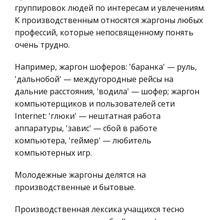
Модели будущего в русской литературе
группировок людей по интересам и увлечениям.
Ценные бумаги
Многие философы и писатели в такие времена
К производственным относятся жаргоны любых
Гражданское право
пытались найти или создать в своих
профессий, которые непосвященному понять
Трудовое право
произведени я х модель общества будущего, т.е.
очень трудно.
создать общественную утопию, устремленную
История государства и права зарубежных
Например, жаргон шоферов: 'баранка' — руль,
в завтрашний день. Каждое звено
стран
'дальнобой' — междугородные рейсы на
Транспорт
Математика для института
дальние расстояния, 'водила' — шофер; жаргон
Банковское дело и кредитование
компьютерщиков и пользователей сети
Комплексная форма ряда по синусам
Internet: 'глюки' — нештатная работа
Основываясь на теорию (см. гл.1) для ряда
Здоровье
аппаратуры, 'завис' — сбой в работе
получаем: "; echo ''; , "; echo ''; (т.к. "; echo ''; тогда
Астрономия
компьютера, 'геймер' — любитель
комплексный ряд имеет вид: "; echo ''; "; echo ''; ";
Биржевое дело
компьютерных игр.
echo
Биология
Молодежные жаргоны делятся на
Экономико-математическое
производственные и бытовые.
моделирование
Производственная лексика учащихся тесно
Российское предпринимательское право