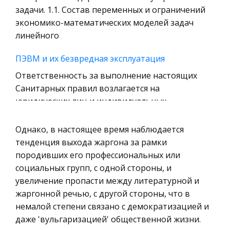
Уголовное право
задачи. 1.1. Состав переменных и ограничений
экономико-математических моделей задач
Охрана природы, Экология,
линейного
Природопользование
Военная кафедра
ПЭВМ и их безвредная эксплуатация
Социология
Ответственность за выполнение настоящих
Санитарных правил возлагается на
Страховое право
юридических лиц и индивидуальных
Компьютеры и периферийные устройства
предпринимателей, осуществляющих: -
Военное дело
разработку, производство и эксплуатацию
Однако, в настоящее время наблюдается
Экономика и Финансы
ПЭВМ, производстве
тенденция выхода жаргона за рамки
породивших его профессиональных или
Химия
Русская Правда
социальных групп, с одной стороны, и
Металлургия
Освещение всех вопросов темы курсовой
увеличение пропасти между литературной и
Микроэкономика, экономика предприятия,
работы я буду проводить на основе
жаргонной речью, с другой стороны, что в
предпринимательство
использования текста документов, а также
немалой степени связано с демократизацией и
исторической литературы. Так, в ходе
даже 'вульгаризацией' общественной жизни.
Историческая личность