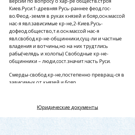
версии по вопросу о хар-ре обществ.строя
Искусство
Киев.Руси:1-древняя Русь-раннее феод.гос-
Физкультура и Спорт, Здоровье
во.Феод.-земля в руках князей и бояр,осн.массой
нас-я явл.зависимые кр-не,2-Киев.Русь-
Гражданская оборона
дофеод.общество,т.е.осн.массой нас-я
Геология
явл.свобод.кр-не-общинники,сущ-ли и частные
Религия
владения и вотчины,но на них трудтлись
рабы(челядь и холопы) Свободные кр-не-
Уголовный процесс
общинники – люди,сост.значит.часть Руси.
Таможенное право
Смерды-свобод.кр-не,постепенно превращ-ся в
Международное частное право
зависимых от князей и бояр.
Архитектура
Политология, Политистория
Закупы-катег.людей,попавших в завис-ть через
ссуды.
Материаловедение
Юридические документы
Компьютеры, Программирование
Рядовичи-люди,работающие по договору.
Изгои-люди,кот.порвали связь со св.общинами
Экскурсии и туризм
и живущие в других.
История политических и правовых учений