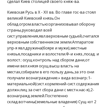
сделал Киев столицей своего княж-ва.
Действие его на организм человека связано
Ценные бумаги
главным образом с применением нового,
Киевская Русь в X - XII вв. Во главе гос-ва стоял
Гражданское право
высокопроизводительного оборудования, с
великий Киевский князь.Он
Трудовое право
механизацией и автоматизацией трудовых
облад.огром.властью:организовывал оборону
процессов: переходом на большие скорости
История государства и права зарубежных
страны,руководил всей
стран
сист.управления,явл.верховным судьей,считался
Анализ и диагностика финансово-
верховным собственником земли.Аппаратом
Транспорт
хозяйственной деятельности предприятия
упр-я явл.дружина(бояре и мужи),местные
Банковское дело и кредитование
Процедуры анализа входят составной частью в
князья,посадники и волостели.Ф-и княз.,посад. и
любое научно-практическое исследование и
Здоровье
волост.: осущ.контроль над сбором дани,от
обычно образуют его первую стадию, когда
Астрономия
имени вел.князя осущ.высш власть на
исследователь переходит от простого описания
местах,собирали в его пользу дань,за это они
Биржевое дело
нерасчлененного явления к изу
получали вознаграждение.» вида вознагр.:1-
Биология
материальной(сист.кормлений-сист.содержания
Экономико-математическое
должн.лиц за счет сбора дани с местн.нас-я),2-
моделирование
вознагражд.землей.Постепенно
склад.вотчины(земельные владения) Сущ-ют 2
Российское предпринимательское право