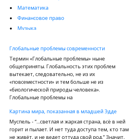
Математика
Финансовое право
Музыка
Международные экономические и валютно-
кредитные отношения
Глобальные проблемы современности
Конституционное (государственное) право
Термин «Глобальные проблемы» ныне
зарубежных стран
общеприняты. Глобальность этих проблем
вытекает, следовательно, не из их
Муниципальное право России
«повсеместности» и тем больше не из
Радиоэлектроника
«биологической природы человека».
Право
Глобальные проблемы на
Физкультура и Спорт
Картина мира, показанная в младшей Эдде
История отечественного государства и
Муспель - “…светлая и жаркая страна, всё в ней
права
горит и пылает. И нет туда доступа тем, кто там
Технология
не живёт, и не ведет оттуда свой род.” Значит,