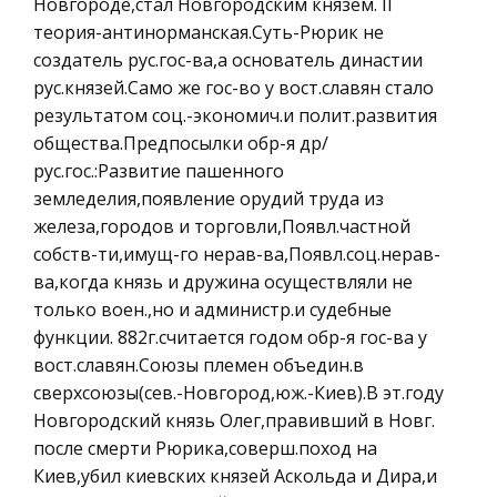
Новгороде,стал Новгородским князем. II
География, Экономическая география
Анализ новгородской иконы "Спас
теория-антинорманская.Суть-Рюрик не
Литература, Лингвистика
нерукотворный"
создатель рус.гос-ва,а основатель династии
рус.князей.Само же гос-во у вост.славян стало
Техника
Публикуются брошюры, издаются ученые труды,
результатом соц.-экономич.и полит.развития
выпускается множество книг, посвященных
Бухгалтерский учет
общества.Предпосылки обр-я др/
древнему искусству, поиску корне. Главный,
Налоговое право
рус.гос.:Развитие пашенного
центральный образ всего древнерусского
Экологическое право
земледелия,появление орудий труда из
искусства - образ Иисуса Христа,
железа,городов и торговли,Появл.частной
Физика
История экономики России VII-XVI веков
собств-ти,имущ-го нерав-ва,Появл.соц.нерав-
Теория государства и права
ва,когда князь и дружина осуществляли не
Впоследствии было освоено междуречье
Компьютерные сети
только воен.,но и администр.и судебные
Днепра и Волги. Даже сегодня жизнь
функции. 882г.считается годом обр-я гос-ва у
современного человека во многом зависит от
Философия
вост.славян.Союзы племен объедин.в
погоды, ландшафта местности, наличия
Программирование, Базы данных
сверхсоюзы(сев.-Новгород,юж.-Киев).В эт.году
водоемов и других природно-климатических и
Правоохранительные органы
Новгородский князь Олег,правивший в Новг.
геогр
после смерти Рюрика,соверш.поход на
Конституционное (государственное) право
Шум и его влияние на организм человека
Киев,убил киевских князей Аскольда и Дира,и
России