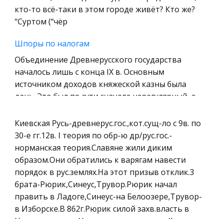
Уголовное право
кто-то всё-таки в этом городе живёт? Кто же?
“Суртом (“чёр
Охрана природы, Экология,
Природопользование
Шпоры по налогам
Военная кафедра
Объединение Древнерусского государства
Социология
началось лишь с конца IX в. Основным
источником доходов княжеской казны была
Страховое право
дань. Это был по сути сначала нерегулярный, а
Компьютеры и периферийные устройства
затем все более систематический прямо
Военное дело
Киевская Русь-древнерус.гос.,кот.сущ-ло с 9в. по
Проектирование однополосного связного
Экономика и Финансы
30-е гг.12в. I теория по обр-ю др/рус.гос.-
передатчика
норманская теория.Славяне жили диким
Химия
Введение В проекте рассматривается расчет
образом.Они обратились к варягам навести
Металлургия
связного радиопередатчика с однополосной
порядок в рус.землях.На этот призыв отклик.3
Микроэкономика, экономика предприятия,
модуляцией (ОБП). Такой вид модуляции
брата-Рюрик,Синеус,Трувор.Рюрик начал
предпринимательство
является разновидностью амплитудной
править в Ладоге,Синеус-на Белоозере,Трувор-
модуляции. Известно, что двухполосная АМ о
в Изборске.В 862г.Рюрик силой захв.власть в
Историческая личность