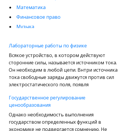
Математика
Финансовое право
Музыка
Международные экономические и валютно-
кредитные отношения
Лабораторные работы по физике
Конституционное (государственное) право
Всякое устройство, в котором действуют
зарубежных стран
сторонние силы, называется источником тока.
Он необходим в любой цепи. Внтри источника
Муниципальное право России
тока свободные заряды движутся против сил
Радиоэлектроника
электростатического поля, появля
Право
Государственное регулирование
Физкультура и Спорт
ценообразования
История отечественного государства и
Однако необходимость выполнения
права
государством определенных функций в
Технология
экономике не подвергается сомнению. Не