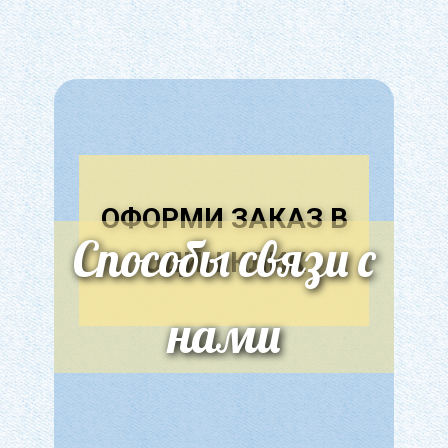
государственной хозяйственной деятельности.
Административное право
Дискутируются лишь масштабы вмешательства
Семейное право
государства в экономику. Так, классики
Прокурорский надзор
экономической теории А.Смит, Д.Рикардо
считали, что рыночная экономика должна
Гражданское процессуальное право
развиваться на основе саморегулирования, то
Сельское хозяйство
есть без участия каких-либо внешних сил, в том
Криминалистика и криминология
числе и государства.
ОФОРМИ ЗАКАЗ В
Искусство, Культура, Литература
Способы связи с
Однако рыночный механизм не в состоянии
ОДИН КЛ​ИК
Хозяйственное право
разрешить всех проблем экономического роста.
Авиация
Уже в период свободной конкуренции
нами
значительная часть производительных сил
Земельное право
перерастает рамки классической частной
Теория систем управления
собственности, и государство вынуждено брать
Государственное регулирование, Таможня,
на себя содержание больших структур
Налоги
экономики: железной дороги, почты, телеграфа