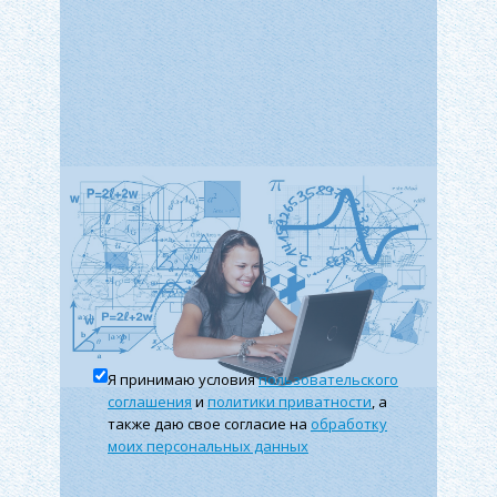
и т. п.
Усиление государственной интеграции на
основе разделения труда приводит к
перерастанию общих экономических процессов
за национальные границы, формированию
новых социально-экономических проблем,
связанных с обороной, наукой, экологией.
Появляется острая необходимость
вмешательства государства в механизм
принятия регулируемых решений.
Примером служит развивающийся в 1929-1933
годах кризис капиталистической экономики,
Я принимаю условия
пользовательского
ознаменовавший конец «эры» свободного
соглашения
и
политики приватности
, а
также даю свое согласие на
обработку
предпринимательства. Он показал
моих персональных данных
неспособность рыночной системы развиваться
без вмешательства государства.