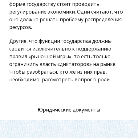
форме государству стоит проводить
Искусство
регулирование экономики. Одни считают, что
Физкультура и Спорт, Здоровье
оно должно решать проблему распределения
Гражданская оборона
ресурсов.
Геология
Другие, что функции государства должны
Религия
сводится исключительно к поддержанию
Уголовный процесс
правил «рыночной игры», то есть только
ограничить власть «диктаторов» на рынке.
Таможенное право
Чтобы разобраться, кто же из них прав,
Международное частное право
необходимо, рассмотреть вопрос о роли
Архитектура
государственного регулирования рыночной и
смешанной экономики. 1. ГОСУДАРСТВЕННОЕ
Политология, Политистория
РЕГУЛИРОВАНИЕ ЭКОНОМИКИ, ЕГО ЦЕЛИ,
Материаловедение
Юридические документы
МЕТОДЫ И ИНСТРУМЕНТАРИЙ 1.1. Роль
Компьютеры, Программирование
государства в регулировании экономики
Общепризнанно, что современная рыночная
Экскурсии и туризм
экономика не может существовать без
История политических и правовых учений