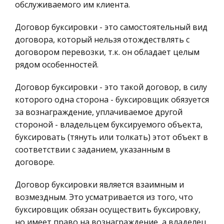
обслуживаемого им клиента.
Литература, Лингвистика
Термин ”социология” происходит от латинского
Техника
слова ”societas” (общество) и греческого ” hoyos
Договор буксировки - это самостоятельный вид
” (слово, учение). Из чего следует, что
Бухгалтерский учет
договора, который нельзя отождествлять с
”социология”- есть наука об обществе в
договором перевозки, т.к. он обладает целым
Налоговое право
буквальном смысле слова. В
рядом особенностей.
Экологическое право
Образ тургеневской девушки в повести "Ася"
Договор буксировки - это такой договор, в силу
Физика
Главная героиня Ася – это ярчайший образ в
которого одна сторона - буксировщик обязуется
Теория государства и права
литературе. Миловидная девушка семнадцати
за вознаграждение, уплачиваемое другой
Компьютерные сети
лет со «смуглым кругловатым лицом,
стороной - владельцем буксируемого объекта,
небольшим тонким носом, почти детскими
буксировать (тянуть или толкать) этот объект в
Философия
щечками и черными, светлыми глазами. Она
соответствии с заданием, указанным в
Программирование, Базы данных
договоре.
Правоохранительные органы
Рекламные службы как объект автоматизации
Договор буксировки является взаимным и
Конституционное (государственное) право
Процесс автоматизации представляет собой
возмездным. Это усматривается из того, что
России
совокупность методических, языковых,
буксировщик обязан осуществить буксировку,
технических и программных средств,
Ценные бумаги
но имеет право на вознаграждение, а владелец