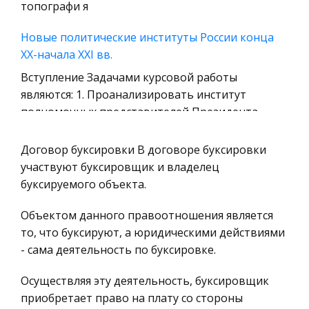
топографи я
Охрана природы, Экология,
Природопользование
Новые политические институты России конца
Военная кафедра
XX-начала XXI вв.
Социология
Вступление Задачами курсовой работы
являются: 1. Проанализировать институт
Страховое право
полномочных представителей Президента
Компьютеры и периферийные устройства
России в федеральных округах, определить
Военное дело
перспективы функционирования данных
Договор буксировки В договоре буксировки
Экономика и Финансы
институтов
участвуют буксировщик и владелец
буксируемого объекта.
Химия
Технология BlueTooth
Металлургия
Объектом данного правоотношения является
Безопасность....................................................................................................
Микроэкономика, экономика предприятия,
то, что буксируют, а юридическими действиями
4.1 Слабости защиты
предпринимательство
- сама деятельность по буксировке.
bluetooth………………………………………………………………...16
4.2 Bluetooth: Атак
Историческая личность
Осуществляя эту деятельность, буксировщик
География, Экономическая география
приобретает право на плату со стороны
Социология (шпарглаки на экзамен)