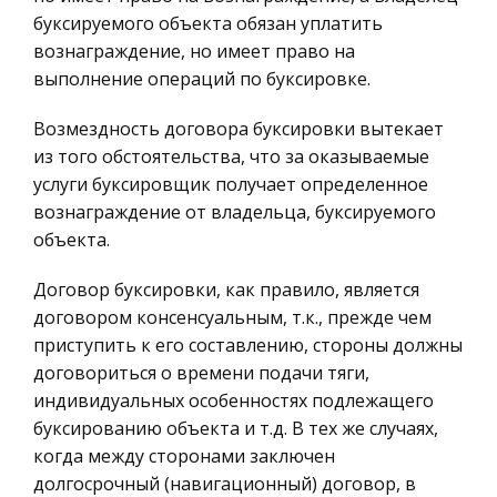
позволяющих организовать работу конечных
Гражданское право
буксируемого объекта обязан уплатить
пользователей в некоторой предметной
вознаграждение, но имеет право на
Трудовое право
области.
выполнение операций по буксировке.
История государства и права зарубежных
ВИЧ-инфекция
стран
Возмездность договора буксировки вытекает
Этиология. Эпидемиология. Диагностика.
из того обстоятельства, что за оказываемые
Транспорт
Клиника. Профилактика. Лечение. Сочетание
услуги буксировщик получает определенное
Банковское дело и кредитование
ВИЧ с другими инфекциями. Вирус и человек.
вознаграждение от владельца, буксируемого
Вывод. Список литературы. ОБОСНОВАНИЕ
Здоровье
объекта.
ВЫБОРА ТЕМЫ Выбирая тему для ре
Астрономия
Договор буксировки, как правило, является
Биржевое дело
договором консенсуальным, т.к., прежде чем
Биология
приступить к его составлению, стороны должны
договориться о времени подачи тяги,
Экономико-математическое
индивидуальных особенностях подлежащего
моделирование
буксированию объекта и т.д. В тех же случаях,
Российское предпринимательское право
когда между сторонами заключен
Искусство
долгосрочный (навигационный) договор, в