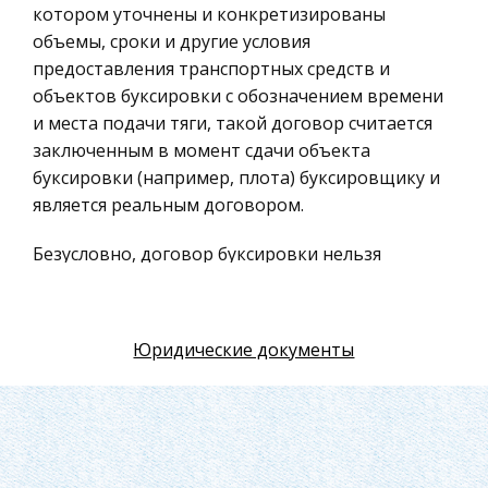
котором уточнены и конкретизированы
Физкультура и Спорт, Здоровье
объемы, сроки и другие условия
Гражданская оборона
предоставления транспортных средств и
Геология
объектов буксировки с обозначением времени
и места подачи тяги, такой договор считается
Религия
заключенным в момент сдачи объекта
Уголовный процесс
буксировки (например, плота) буксировщику и
Таможенное право
является реальным договором.
Международное частное право
Безусловно, договор буксировки нельзя
Архитектура
отождествлять с договором перевозки грузов.
Политология, Политистория
По договору перевозки грузов перевозчик
обязуется доставить груз из одного пункта в
Материаловедение
Юридические документы
другой, причем в соответствии с договором
Компьютеры, Программирование
перевозчик сам размещает груз на судне и
Экскурсии и туризм
несет ответственность за его сохранность до
сдачи его грузополучателю. При исполнении
История политических и правовых учений
договора буксировки на владельца
Административное право