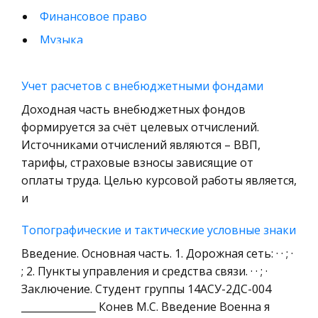
Финансовое право
Музыка
Международные экономические и валютно-
кредитные отношения
Учет расчетов с внебюджетными фондами
Конституционное (государственное) право
Доходная часть внебюджетных фондов
зарубежных стран
формируется за счёт целевых отчислений.
Источниками отчислений являются – ВВП,
Муниципальное право России
тарифы, страховые взносы зависящие от
Радиоэлектроника
оплаты труда. Целью курсовой работы является,
Право
и
Физкультура и Спорт
Топографические и тактические условные знаки
История отечественного государства и
Введение. Основная часть. 1. Дорожная сеть: · · ; ·
права
; 2. Пункты управления и средства связи. · · ; ·
Технология
Заключение. Студент группы 14АСУ-2ДС-004
Уголовное право
_______________ Конев М.С. Введение Военна я