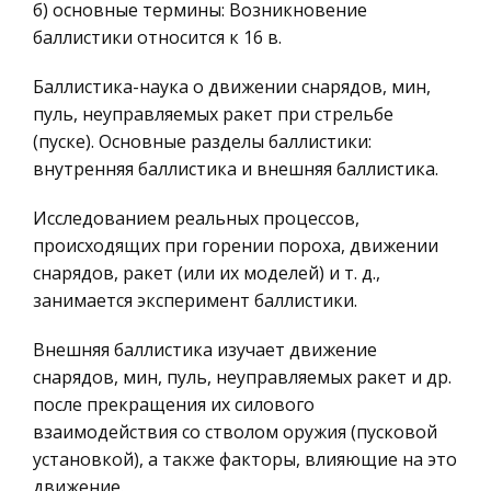
Чай. Кофе. Приправы и пряности. Особенности
б) основные термины: Возникновение
Историческая личность
приемки и экспертиза качества чая
баллистики относится к 16 в.
География, Экономическая география
Притупить чувство голода, и наоборот –
Баллистика-наука о движении снарядов, мин,
Литература, Лингвистика
появиться на Вашем столе в качестве
пуль, неуправляемых ракет при стрельбе
Техника
аперитива. Кофе может послужить прекрасным
(пуске). Основные разделы баллистики:
завершение обильного принятия пищи. Вкус
Бухгалтерский учет
внутренняя баллистика и внешняя баллистика.
кофе всегда новый, всегда желанный, а есл
Налоговое право
Исследованием реальных процессов,
Решение задач на построение сечений в
Экологическое право
происходящих при горении пороха, движении
многогранниках методом следов
Физика
снарядов, ракет (или их моделей) и т. д.,
Решение любых стереометрических задач
занимается эксперимент баллистики.
Теория государства и права
требует не только вычислительных и
Компьютерные сети
логических умений и навыков, но и умений
Внешняя баллистика изучает движение
изображать пространственные фигуры на
снарядов, мин, пуль, неуправляемых ракет и др.
Философия
плоскости (например, на листке бумаги,
после прекращения их силового
Программирование, Базы данных
классной
взаимодействия со стволом оружия (пусковой
Правоохранительные органы
установкой), а также факторы, влияющие на это
Проектирование однополосного связного
движение.
Конституционное (государственное) право