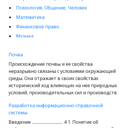
Психология, Общение, Человек
Математика
Финансовое право
Музыка
Международные экономические и валютно-
кредитные отношения
Почва
Конституционное (государственное) право
Происхождение почвы и ее свойства
зарубежных стран
неразрывно связаны с условиями окружающей
среды. Она отражает в своих свойствах
Муниципальное право России
исторический ход влияющих на нее природных
Радиоэлектроника
условий, производительных сил и производств
Право
Разработка информационно-справочной
Физкультура и Спорт
системы
История отечественного государства и
Введение .................................... 4 1. Понятие об
права