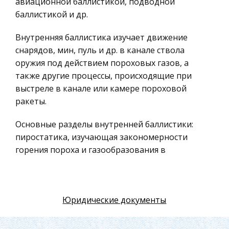
авиационной баллистикой, подводной
Российское предпринимательское право
баллистикой и др.
Искусство
Внутренняя баллистика изучает движение
Физкультура и Спорт, Здоровье
снарядов, мин, пуль и др. в канале ствола
Гражданская оборона
оружия под действием пороховых газов, а
также другие процессы, происходящие при
Геология
выстреле в канале или камере пороховой
Религия
ракеты.
Уголовный процесс
Основные разделы внутренней баллистики:
Таможенное право
пиростатика, изучающая закономерности
Международное частное право
горения пороха и газообразования в
Архитектура
постоянном объёме; пиродинамика,
исследующая процессы в канале ствола при
Политология, Политистория
выстреле и устанавливающая связь между
Материаловедение
Юридические документы
ними, конструктивными характеристиками
Компьютеры, Программирование
канала ствола и условиями заряжания;
баллистическое проектирование орудий, ракет,