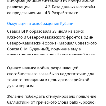
информационных системах и их программной
Технология
реализации ................... 4 2. База данных и способы
Уголовное право
ее представления ... 4 3. Разработка си
Охрана природы, Экология,
Оккупация и освобождение Кубани
Природопользование
Ставка ВГК образовала 28 июля из войск
Военная кафедра
Южного и Северо-Кавказского фронтов один
Социология
Северо-Кавказский фронт (Маршал Советского
Союза С. М. Буденный), подчинив ему в
Страховое право
оперативном отношении Черноморский флот
Компьютеры и периферийные устройства
Военное дело
Южно-Африканская Республика
Однако навыка война, разрешающей
Экономика и Финансы
Особенно активно пытались завязать деловые
способности его глаза было недостаточно для
связи с ЮАР российская алмазодобывающая
точного попадания в цель артиллерийской
Химия
компания 'Алмазы Саха-России', ' Комдрагмет ',
дуэли первым.
Металлургия
московский двигательный завод (занимался
Микроэкономика, экономика предприятия,
Желание побеждать стимулировало появление
поставкой авиационных двигате
предпринимательство
баллистики (от греческого слова ballo -бросаю).