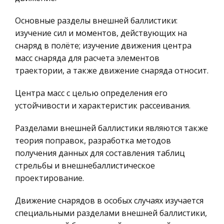
передатчика
России
Основные разделы внешней баллистики:
Введение В проекте рассматривается расчет
Ценные бумаги
изучение сил и моментов, действующих на
связного радиопередатчика с однополосной
Гражданское право
снаряд в полёте; изучение движения центра
модуляцией (ОБП). Такой вид модуляции
масс снаряда для расчета элементов
Трудовое право
является разновидностью амплитудной
траектории, а также движение снаряда относит.
модуляции. Известно, что двухполосная АМ о
История государства и права зарубежных
стран
Центра масс с целью определения его
Страноведческая характеристика Грузии
устойчивости и характеристик рассеивания.
Транспорт
Республика Грузия Площадь: 69,7 тыс. км2.
Банковское дело и кредитование
Численность населения: 5 млн. 482 тыс. человек
Разделами внешней баллистики являются также
(1997). Государственный язык: грузинский, в
Здоровье
теория поправок, разработка методов
Абхазии — еще и абхазский. Столица: Тбилиси (1
получения данных для составления таблиц
Астрономия
млн. 353 тыс. жител
стрельбы и внешнебаллистическое
Биржевое дело
проектирование.
Биология
Движение снарядов в особых случаях изучается
Экономико-математическое
специальными разделами внешней баллистики,
моделирование