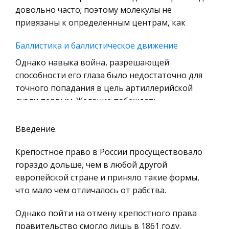
Уголовное право
довольно часто; поэтому молекулы не
привязаны к определенным центрам, как
Охрана природы, Экология,
Природопользование
Баллистика и баллистическое движение
Военная кафедра
Однако навыка война, разрешающей
Социология
способности его глаза было недостаточно для
точного попадания в цель артиллерийской
Страховое право
дуэли первым. Желание побеждать
Компьютеры и периферийные устройства
стимулировало появление баллистики (от
Военное дело
греческого
Введение.
Экономика и Финансы
Описанные и вписанные окружности
Крепостное право в России просуществовало
Химия
гораздо дольше, чем в любой другой
Учебник для 7 – 9 кл. ср.школы. / Л.С. Атанасян и
Металлургия
европейской стране и приняло такие формы,
др., М. : Просвещение, 1990. 2. М .В. Ткачева «
Микроэкономика, экономика предприятия,
что мало чем отличалось от рабства.
Домашняя математика », М. : Просвещение,
предпринимательство
1994. 3. Г .И. Глейзер «История математики в
Однако пойти на отмену крепостного права
школе, 7 – 8 кла
Историческая личность
правительство смогло лишь в 1861 году.