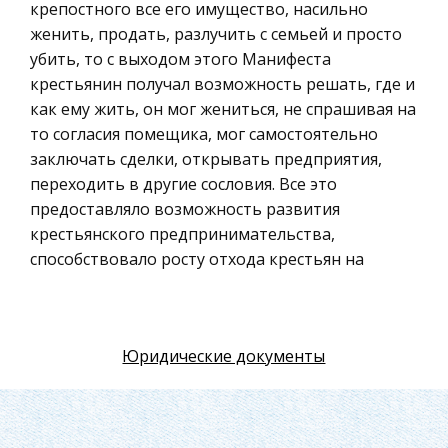
крепостного все его имущество, насильно
Искусство
женить, продать, разлучить с семьей и просто
Физкультура и Спорт, Здоровье
убить, то с выходом этого Манифеста
Гражданская оборона
крестьянин получал возможность решать, где и
как ему жить, он мог жениться, не спрашивая на
Геология
то согласия помещика, мог самостоятельно
Религия
заключать сделки, открывать предприятия,
Уголовный процесс
переходить в другие сословия. Все это
предоставляло возможность развития
Таможенное право
крестьянского предпринимательства,
Международное частное право
способствовало росту отхода крестьян на
Архитектура
заработки, а в целом давало сильный толчок
развитию капитализма в пореформенной
Политология, Политистория
России. Глава I . Александр II Освободитель.
Материаловедение
Юридические документы
1.1.Юные годы Александра II . 17 апреля 1818
Компьютеры, Программирование
года в семье великого князя Николая
Павловича и великой княгини Александры
Экскурсии и туризм
Фёдоровны родился сын , взошедший на
История политических и правовых учений