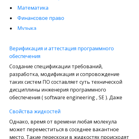
Математика
Финансовое право
Музыка
Международные экономические и валютно-
кредитные отношения
Верификация и аттестация программного
обеспечения
Конституционное (государственное) право
зарубежных стран
Создание спецификации требований,
разработка, модификация и сопровождение
Муниципальное право России
таких систем ПО составляет суть технической
Радиоэлектроника
дисциплины инженерия программного
Право
обеспечения ( software engineering , SE ). Даже
Физкультура и Спорт
Свойства жидкостей
История отечественного государства и
Однако, время от времени любая молекула
права
может переместиться в соседнее вакантное
Технология
место. Такие перескоки в жидкостях происходят