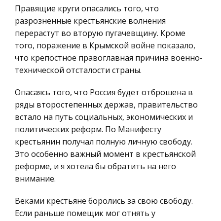
традиционное гостеприимство индонезийцев
Правящие круги опасались того, что
Ценные бумаги
делают знакомство с островом и отдых
разрозненные крестьянские волнения
Гражданское право
незабываемым. Вот уже 40 лет спе
перерастут во вторую пугачевщину. Кроме
Трудовое право
того, поражение в Крымской войне показало,
Информационные технологии в коучинге
что крепостное правоглавная причина военно-
История государства и права зарубежных
Больше всего претензий к
технической отсталости страны.
стран
общеобразовательной школе, однако и высшая
Транспорт
Опасаясь того, что Россия будет отброшена в
школа не вызывает восторга из-за, например,
Банковское дело и кредитование
ряды второстепенных держав, правительство
акцента на профессиональную подготовку
встало на путь социальных, экономических и
студентов в ущерб общекультурному
Здоровье
политических реформ. По Манифесту
развитию, низки
Астрономия
крестьянин получал полную личную свободу.
Биржевое дело
Это особенно важный момент в крестьянской
реформе, и я хотела бы обратить на него
Биология
внимание.
Экономико-математическое
моделирование
Веками крестьяне боролись за свою свободу.
Если раньше помещик мог отнять у
Российское предпринимательское право